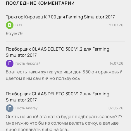
ПОСЛЕДНИЕ КОММЕНТАРИИ
Трактор Кировец К-700 для Farming Simulator 2017
В
Вітя
23.07.26
9руіv79
Подборщик CLAAS DELETO 300 V1.2 для Farming
Simulator 2017
Г
Гость Николай
14.07.26
Брат есть такая жутка уже ищи дон 680 он оранжевый
цветом я им сам лично пользуюсь
Подборщик CLAAS DELETO 300 V1.2 для Farming
Simulator 2017
Г
Гость Andrey
02.03.26
Опять не ясно! эта жатка будет подберать салому???
мне нужно что бы из соломы делать сечку, а дальше
либо продавать либо на бга...