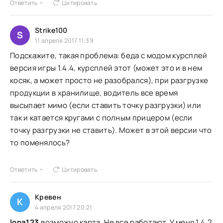
Ответить
Цитировать
Strike100
S
11 апреля 2017 11:39
Подскажите, такая проблема: беда с модом курсплей
версия игры 1.4.4, курсплей этот (может это и в нем
косяк, а может просто не разобрался), при разгрузке
продукции в хранилище, водитель все время
высыпает мимо (если ставить точку разгрузки) или
так и катается кругами с полным прицером (если
точку разгрузки не ставить). Может в этой версии что
то поменялось?
Ответить
Цитировать
Кревен
К
4 апреля 2017 20:21
lopa123
,возможно карта. Не все работают. У меня 1.4.2