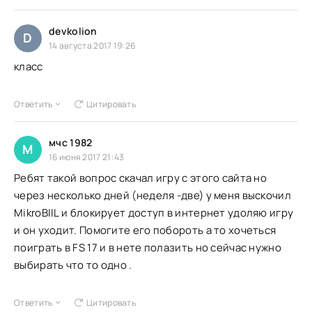
devkolion
D
14 августа 2017 19:26
класс
Ответить
Цитировать
мчс 1982
М
16 июня 2017 21:43
Ребят такой вопрос скачал игру с этого сайта но
через несколько дней (неделя -две) у меня выскочил
MikroBIIL и блокирует доступ в интернет удоляю игру
и он уходит. Помогите его побороть а то хочеться
поиграть в FS 17 и в нете полазить но сейчас нужно
выбирать что то одно .
Ответить
Цитировать