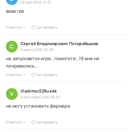
23 мая 2022 12:57
аааа где
Ответить
Цитировать
Сергей Владимирович Поскребышев
С
6 марта 2021 20:38
не запускается игра...помогите...19 мне не
понравилась....
Ответить
Цитировать
Vladimor22RusAk
V
8 сентября 2020 06:50
не могу установить фермера
Ответить
Цитировать