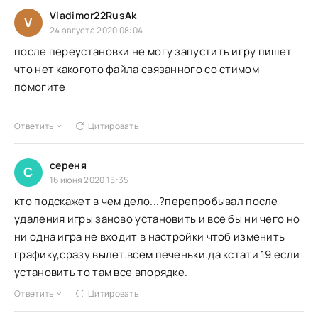
Vladimor22RusAk
V
24 августа 2020 08:04
после переустановки не могу запустить игру пишет
что нет какогото файла связанного со стимом
помогите
Ответить
Цитировать
сереня
С
16 июня 2020 15:35
кто подскажет в чем дело...?перепробывал после
удаления игры заново установить и все бы ни чего но
ни одна игра не входит в настройки чтоб изменить
графику,сразу вылет.всем печеньки.да кстати 19 если
установить то там все впорядке.
Ответить
Цитировать