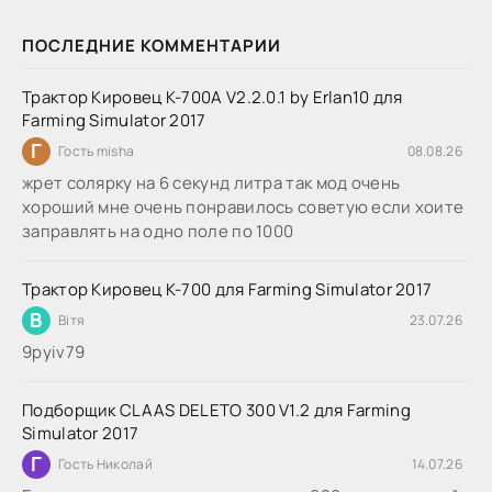
ПОСЛЕДНИЕ КОММЕНТАРИИ
Трактор Кировец К-700А V2.2.0.1 by Erlan10 для
Farming Simulator 2017
Г
Гость misha
08.08.26
жрет солярку на 6 секунд литра так мод очень
хороший мне очень понравилось советую если хоите
заправлять на одно поле по 1000
Трактор Кировец К-700 для Farming Simulator 2017
В
Вітя
23.07.26
9руіv79
Подборщик CLAAS DELETO 300 V1.2 для Farming
Simulator 2017
Г
Гость Николай
14.07.26