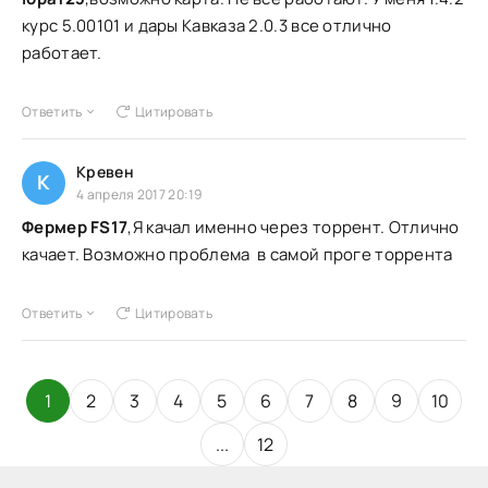
курс 5.00101 и дары Кавказа 2.0.3 все отлично
работает.
Ответить
Цитировать
Кревен
К
4 апреля 2017 20:19
Фермер FS17
,Я качал именно через торрент. Отлично
качает. Возможно проблема в самой проге торрента
Ответить
Цитировать
1
2
3
4
5
6
7
8
9
10
...
12