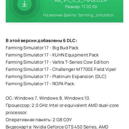
AB_V-1_5_3_1-6-DLC.ZIP
Размер: 17.02 Kb
Название файла: farming_simulator_17_by_xatab_v-1_5_3_1-6-dlc.zip
В этой версии добавлены 6 DLC:
Farming Simulator 17 - Big Bud Pack
Farming Simulator 17 - KUHN Equipment Pack
Farming Simulator 17 - Valtra T-Series Cow Edition
Farming Simulator 17 - Challenger MT700E Field Viper
Farming Simulator 17 - Platinum Expansion (DLC)
Farming Simulator 17 - ROPA Pack.
ОС: Windows 7, Windows 8, Windows 10.
Процессор: 2.0 GHz Intel or equivalent AMD dual-core
processor.
Оперативная память: 2 GB ОЗУ
Видеокарта: Nvidia Geforce GTS 450 Series, AMD