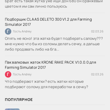
Брат есть такая жутка уже ищи дон 680 он оранжевый
цветом я им сам лично пользуюсь
Подборщик CLAAS DELETO 300 V1.2 для Farming
Simulator 2017
Г
Гость Andrey
02.03.26
Опять не ясно! эта жатка будет подберать салому???
мне нужно что бы из соломы делать сечку, а дальше
либо продавать либо на бга...
Пак валковых жаток KRONE RAKE PACK V1.0.0.0 для
Farming Simulator 2017
Г
Гость Andrey
02.03.26
Что подберают жатки? есть жатки которые
подбирают солому для переработки в сечку?
ПОПУЛЯРНОЕ