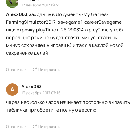
17 декабря 2017 19:21
Alexx063
,заходишь в Документы-My Games-
FarmingSimulator2017-savegame1-careerSavegame-
ищи строчку playTime>-25.290314</playTime у тебя
перед цыфрами не будет стоять минус. ставишь
минус сохраняещь играешь) и так с в каждой новой
сахранёнке делай
Ответить
Цитировать
Alexx063
A
13 декабря 2017 07:16
через несколько часов начинает постоянно вылазить
табличка приобретите полную версию
Ответить
Цитировать