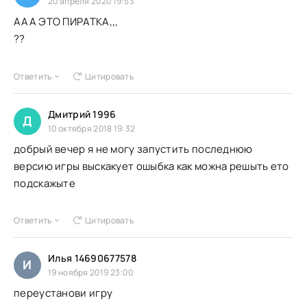
20 апреля 2020 19:53
ААА ЭТО ПИРАТКА,,,
??
Ответить
Цитировать
Дмитрий 1996
Д
10 октября 2018 19:32
добрый вечер я не могу запустить последнюю
версию игры выскакует ошыбка как можна решыть ето
подскажыте
Ответить
Цитировать
Илья 14690677578
И
19 ноября 2019 23:00
переустанови игру