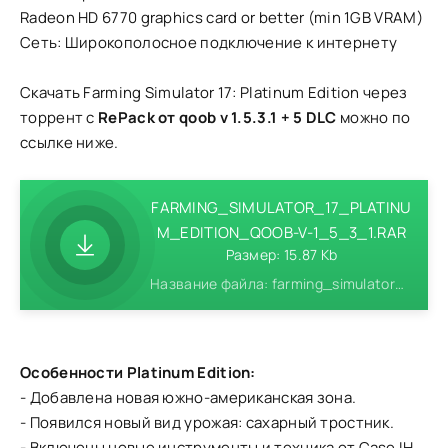
Radeon HD 6770 graphics card or better (min 1GB VRAM)
Сеть: Широкополосное подключение к интернету
Скачать Farming Simulator 17: Platinum Edition через
торрент с
RePack от qoob v 1.5.3.1 + 5 DLC
можно по
ссылке ниже.
FARMING_SIMULATOR_17_PLATINU
M_EDITION_QOOB-V-1_5_3_1.RAR
Размер: 15.87 Kb
Название файла: farming_simulator_17_platinum_edition_qoob-v-1_5_3_1.rar
Особенности Platinum Edition:
- Добавлена новая южно-американская зона.
- Появился новый вид урожая: сахарный тростник.
- Включены новые инструменты и техника от Case IH,