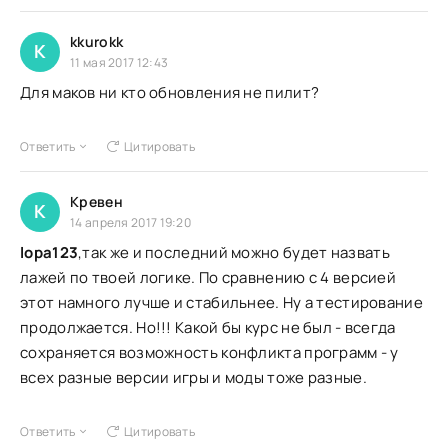
kkurokk
K
11 мая 2017 12:43
Для маков ни кто обновления не пилит?
Ответить
Цитировать
Кревен
К
14 апреля 2017 19:20
lopa123
,так же и последний можно будет назвать
лажей по твоей логике. По сравнению с 4 версией
этот намного лучше и стабильнее. Ну а тестирование
продолжается. Но!!! Какой бы курс не был - всегда
сохраняется возможность конфликта программ - у
всех разные версии игры и моды тоже разные.
Ответить
Цитировать