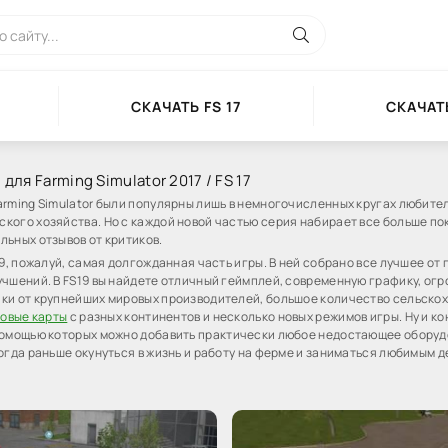
СКАЧАТЬ FS 17
СКАЧАТЬ
для Farming Simulator 2017 / FS 17
arming Simulator были популярны лишь в немногочисленных кругах любите
кого хозяйства. Но с каждой новой частью серия набирает все больше по
льных отзывов от критиков.
19, пожалуй, самая долгожданная часть игры. В ней собрано все лучшее от
учшений. В FS19 вы найдете отличный геймплей, современную графику, ог
ки от крупнейших мировых производителей, большое количество сельско
овые карты
с разных континентов и несколько новых режимов игры. Ну и ко
 помощью которых можно добавить практически любое недостающее оборуд
когда раньше окунуться в жизнь и работу на ферме и заниматься любимым 