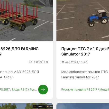
-8926 ДЛЯ FARMING
Прицеп ПТС 7 v 1.0 для 
7
Simulator 2017
4 030
0
31 мар 2020, 15:40
 прицеп МАЗ-8926 ДЛЯ
Мод добавляет прицеп ПТС 7
ATOR 17
Farming Simulator 2017.
FS 2017
/
Моды FS 17
/
Русские моды для FS 17
Русские прицепы FS 2017
/
Прицепы для FS 17
/
Моды F
0