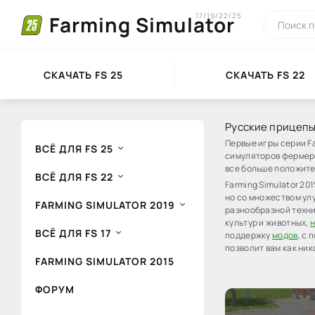
17/19/22/25
Farming Simulator
СКАЧАТЬ FS 25
СКАЧАТЬ FS 22
Русские прицепы 
Первые игры серии F
ВСЁ ДЛЯ FS 25
симуляторов фермерс
все больше положите
ВСЁ ДЛЯ FS 22
Farming Simulator 20
но со множеством ул
FARMING SIMULATOR 2019
разнообразной техни
культур и животных,
н
ВСЁ ДЛЯ FS 17
поддержку
модов
, с
позволит вам как ни
FARMING SIMULATOR 2015
ФОРУМ