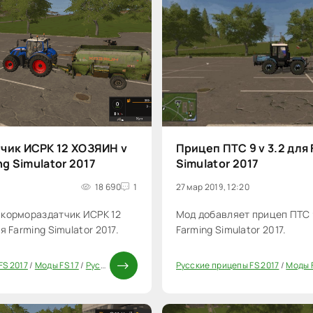
чик ИСРК 12 ХОЗЯИН v
Прицеп ПТС 9 v 3.2 для 
ng Simulator 2017
Simulator 2017
18 690
1
27 мар 2019, 12:20
 кормораздатчик ИСРК 12
Мод добавляет прицеп ПТС 9
я Farming Simulator 2017.
Farming Simulator 2017.
FS 2017
/
Моды FS 17
/
Русские моды для FS 17
Русские прицепы FS 2017
/
Моды ФС 17
/
Моды F
20