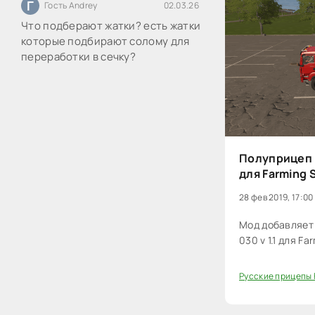
Г
Гость Andrey
02.03.26
Что подберают жатки? есть жатки
которые подбирают солому для
переработки в сечку?
Полуприцеп 
для Farming 
28 фев 2019, 17:00
Мод добавляет
030 v 1.1 для Fa
Русские прицепы 
20