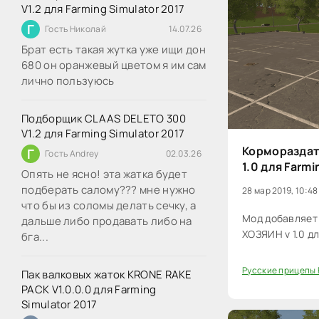
V1.2 для Farming Simulator 2017
Г
Гость Николай
14.07.26
Брат есть такая жутка уже ищи дон
680 он оранжевый цветом я им сам
лично пользуюсь
Подборщик CLAAS DELETO 300
V1.2 для Farming Simulator 2017
Кормораздат
Г
Гость Andrey
02.03.26
1.0 для Farmi
Опять не ясно! эта жатка будет
подберать салому??? мне нужно
28 мар 2019, 10:48
что бы из соломы делать сечку, а
Мод добавляет
дальше либо продавать либо на
ХОЗЯИН v 1.0 дл
бга...
Русские прицепы 
Пак валковых жаток KRONE RAKE
40
PACK V1.0.0.0 для Farming
Simulator 2017