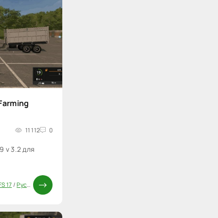
Farming
11 112
0
 v 3.2 для
S 17
/
Русские моды для FS 17