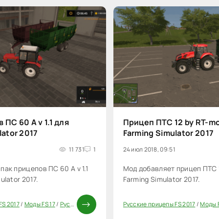
ПС 60 А v 1.1 для
Прицеп ПТС 12 by RT-mo
lator 2017
Farming Simulator 2017
11 731
1
24 июл 2018, 09:51
ак прицепов ПС 60 А v 1.1
Мод добавляет прицеп ПТС 1
ulator 2017.
Farming Simulator 2017.
FS 2017
/
Моды FS 17
/
Русские моды для FS 17
Русские прицепы FS 2017
/
Прицепы для FS 17
/
Моды ФС 1
/
Моды F
20