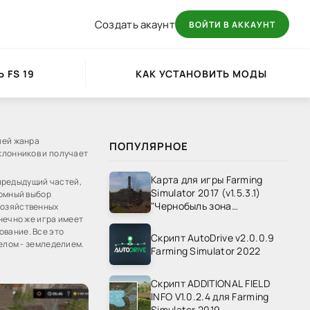
Создать акаунт
ВОЙТИ В АККАУНТ
 FS 19
КАК УСТАНОВИТЬ МОДЫ
лей жанра
ПОПУЛЯРНОЕ
клонников и получает
Карта для игры Farming
 предыдущий частей,
Simulator 2017 (v1.5.3.1)
ромный выбор
"Чернобыль зона
хозяйственных
отчуждения" v1.4
нечно же игра имеет
ование. Все это
Скрипт AutoDrive v2.0.0.9
делом - земледелием.
Farming Simulator 2022
Скрипт ADDITIONAL FIELD
INFO V1.0.2.4 для Farming
Simulator 2019