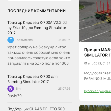
ПОСЛЕДНИЕ КОММЕНТАРИИ
Трактор Кировец К-700А V2.2.0.1
by Erlan10 для Farming Simulator
2017
Г
Гость misha
08.08.26
жрет солярку на 6 секунд литра
Прицеп МАЗ
так мод очень хороший мне очень
SIMULATOR 1
понравилось советую если хоите
заправлять на одно поле по 1000
01 апр 2022, 01:34
Мод добавляет
Трактор Кировец К-700 для
FARMING SIMUL
Farming Simulator 2017
В
Вітя
23.07.26
Русские прицепы 
60
9руіv79
Подборщик CLAAS DELETO 300