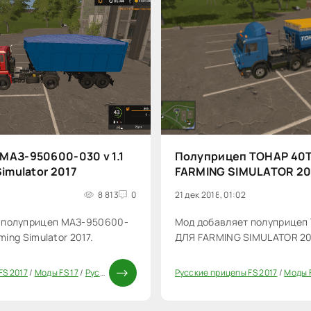
МАЗ-950600-030 v 1.1
Полуприцеп ТОНАР 40Т.
Simulator 2017
FARMING SIMULATOR 20
8 813
0
21 дек 2018, 01:02
 полуприцеп МАЗ-950600-
Мод добавляет полуприцеп 
rming Simulator 2017.
ДЛЯ FARMING SIMULATOR 20
FS 2017
/
Моды FS 17
/
Русские моды для FS 17
Русские прицепы FS 2017
/
Прицепы для FS 17
/
Моды ФС 1
/
Моды F
20