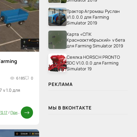
Трактор Агромаш Руслан
V1.0.0.0 для Farming
Simulator 2019
Карта «СПК
Краснооктябрьский» v бета
для Farming Simulator 2019
Сеялка HORSCH PRONTO
Farming
3DC V1.0.0.0 для Farming
Simulator 19
6 185
0
РЕКЛАМА
 v 1.0 для
МЫ В ВКОНТАКТЕ
S 17
/
Прицепы для FS 17
/
Моды ФС 17