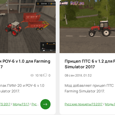
 РОУ-6 v 1.0 для Farming
Прицеп ПТС 6 v 1.2 для 
17
Simulator 2017
10 161
0
08 сен 2018, 01:32
пак ПИМ-20 и РОУ-6 v 1.0
Мод добавляет прицеп ПТС 6
ulator 2017.
Farming Simulator 2017.
FS 2017
/
Моды FS 17
/
Русские моды для FS 17
Русские прицепы FS 2017
/
Прицепы для FS 17
/
Моды ФС 1
/
Моды F
20