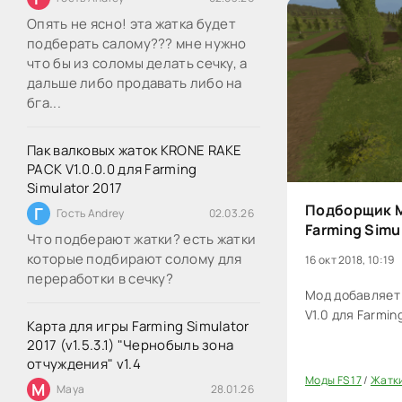
Опять не ясно! эта жатка будет
подберать салому??? мне нужно
что бы из соломы делать сечку, а
дальше либо продавать либо на
бга...
Пак валковых жаток KRONE RAKE
PACK V1.0.0.0 для Farming
Simulator 2017
Подборщик M
Г
Гость Andrey
02.03.26
Farming Simu
Что подберают жатки? есть жатки
которые подбирают солому для
16 окт 2018, 10:19
переработки в сечку?
Мод добавляе
V1.0 для Farming
Карта для игры Farming Simulator
2017 (v1.5.3.1) "Чернобыль зона
отчуждения" v1.4
Моды FS 17
/
Жатки
M
Maya
28.01.26
20