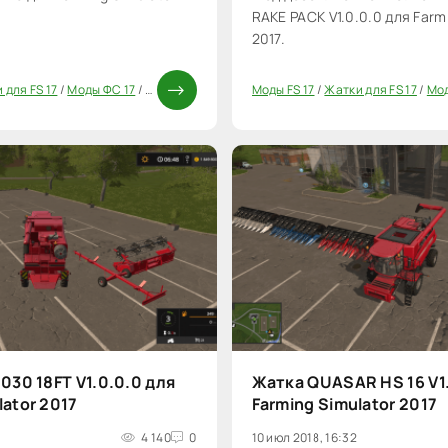
RAKE PACK V1.0.0.0 для Farm
2017.
 для FS 17
/
Моды ФС 17
/
Паки
Моды FS 17
/
Жатки для FS 17
/
Мод
20
1030 18FT V1.0.0.0 для
Жатка QUASAR HS 16 V1
lator 2017
Farming Simulator 2017
4 140
0
10 июл 2018, 16:32