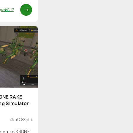
ы ФС 17
ONE RAKE
ng Simulator
6 722
1
х жаток KRONE