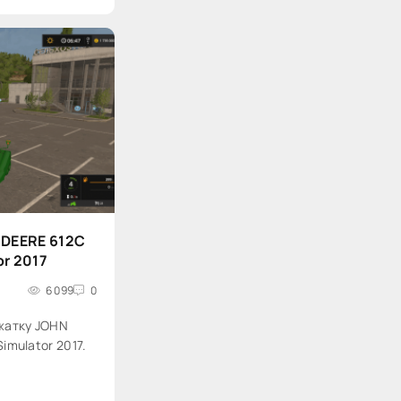
 DEERE 612C
or 2017
6 099
0
жатку JOHN
Simulator 2017.