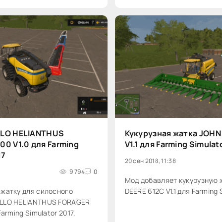
LLO HELIANTHUS
Кукурузная жатка JOHN
0 V1.0 для Farming
V1.1 для Farming Simulat
17
20 сен 2018, 11:38
9 794
0
Мод добавляет кукурузную 
 жатку для силосного
DEERE 612C V1.1 для Farming 
LLO HELIANTHUS FORAGER
Farming Simulator 2017.