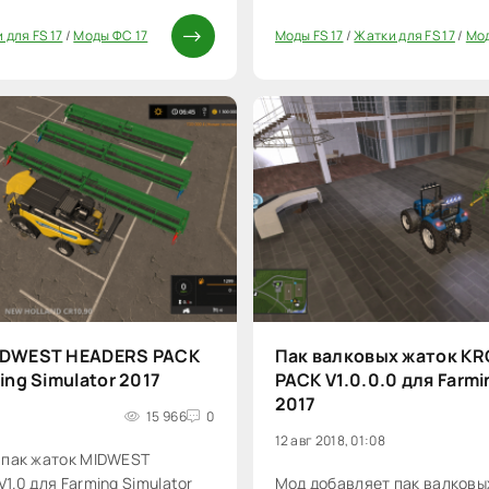
 для FS 17
/
Моды ФС 17
Моды FS 17
/
Жатки для FS 17
/
Мод
20
IDWEST HEADERS PACK
Пак валковых жаток KR
ing Simulator 2017
PACK V1.0.0.0 для Farmi
2017
15 966
0
12 авг 2018, 01:08
 пак жаток MIDWEST
1.0 для Farming Simulator
Мод добавляет пак валковы