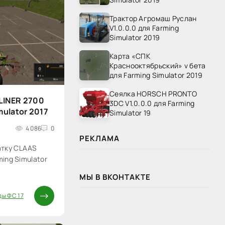
Трактор Агромаш Руслан
V1.0.0.0 для Farming
Simulator 2019
Карта «СПК
Краснооктябрьский» v бета
для Farming Simulator 2019
Сеялка HORSCH PRONTO
LINER 2700
3DC V1.0.0.0 для Farming
mulator 2017
Simulator 19
4 086
0
РЕКЛАМА
атку CLAAS
ming Simulator
МЫ В ВКОНТАКТЕ
ы ФС 17