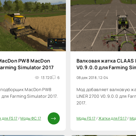
MacDon PW8 MacDon
Валковая жатка CLAAS 
Farming Simulator 2017
V0.9.0.0 для Farming Si
13 720
6
08 дек 2018, 12:04
 подборщик MacDon PW8
Мод добавляет валковую ж
для Farming Simulator 2017.
LINER 2700 V0.9.0.0 для Far
2017.
 для FS 17
/
Моды ФС 17
Моды FS 17
/
Жатки для FS 17
/
Мод
20