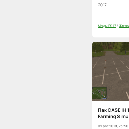
2017.
Моды FS 17
/
Жатки
20
Пак CASE IH 
Farming Simu
09 авг 2018, 23:50