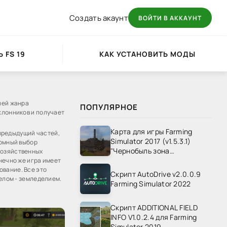
Создать акаунт
ВОЙТИ В АККАУНТ
 FS 19
КАК УСТАНОВИТЬ МОДЫ
лей жанра
ПОПУЛЯРНОЕ
клонников и получает
Карта для игры Farming
 предыдущий частей,
Simulator 2017 (v1.5.3.1)
ромный выбор
"Чернобыль зона
хозяйственных
отчуждения" v1.4
нечно же игра имеет
ование. Все это
Скрипт AutoDrive v2.0.0.9
делом - земледелием.
Farming Simulator 2022
Скрипт ADDITIONAL FIELD
INFO V1.0.2.4 для Farming
Simulator 2019