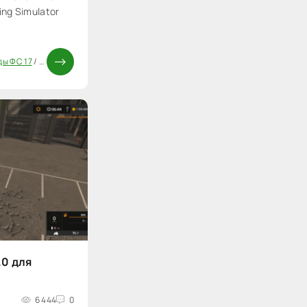
ing Simulator
ы ФС 17
/
Паки
.0 для
6 444
0