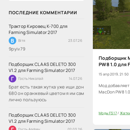
ПОСЛЕДНИЕ КОММЕНТАРИИ
Трактор Кировец К-700 для
Farming Simulator 2017
В
Вітя
23.07.26
9руіv79
Подборщик 
PW8 1.0 для 
Подборщик CLAAS DELETO 300
V1.2 для Farming Simulator 2017
15 апр 2019, 21:50
Г
Гость Николай
14.07.26
Мод добавляет
Брат есть такая жутка уже ищи дон
MacDon PW8 1.0 
680 он оранжевый цветом я им сам
лично пользуюсь
Моды FS 17
/
Жатки
Подборщик CLAAS DELETO 300
20
V1.2 для Farming Simulator 2017
Г
Гость Andrey
02.03.26