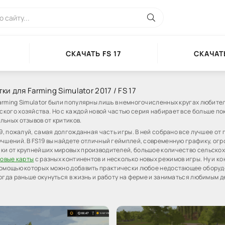
СКАЧАТЬ FS 17
СКАЧАТЬ
и для Farming Simulator 2017 / FS 17
arming Simulator были популярны лишь в немногочисленных кругах любите
кого хозяйства. Но с каждой новой частью серия набирает все больше по
льных отзывов от критиков.
19, пожалуй, самая долгожданная часть игры. В ней собрано все лучшее от
учшений. В FS19 вы найдете отличный геймплей, современную графику, ог
ки от крупнейших мировых производителей, большое количество сельско
овые карты
с разных континентов и несколько новых режимов игры. Ну и ко
 помощью которых можно добавить практически любое недостающее оборуд
когда раньше окунуться в жизнь и работу на ферме и заниматься любимым 