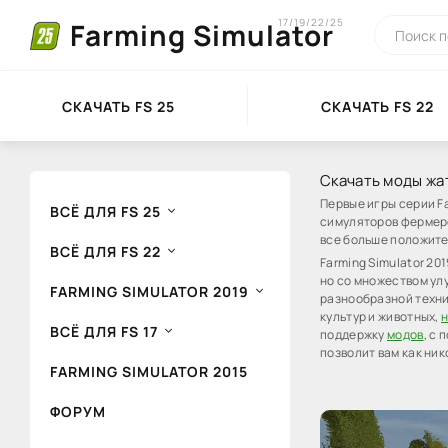
17/19/22/25
Farming Simulator
СКАЧАТЬ FS 25
СКАЧАТЬ FS 22
Скачать моды жатк
Первые игры серии F
ВСЁ ДЛЯ FS 25
симуляторов фермерс
все больше положите
ВСЁ ДЛЯ FS 22
Farming Simulator 20
но со множеством ул
FARMING SIMULATOR 2019
разнообразной техни
культур и животных,
н
ВСЁ ДЛЯ FS 17
поддержку
модов
, с
позволит вам как ни
FARMING SIMULATOR 2015
ФОРУМ