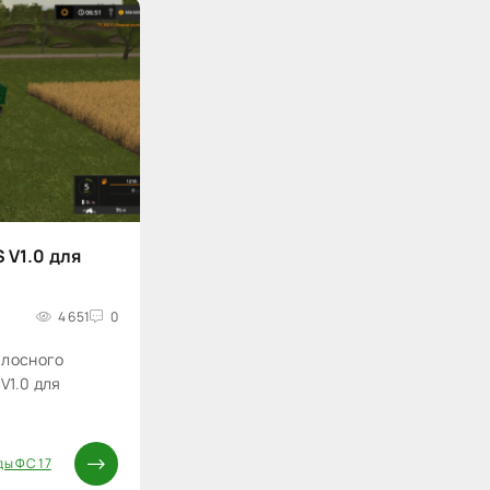
 V1.0 для
4 651
0
илосного
V1.0 для
ы ФС 17