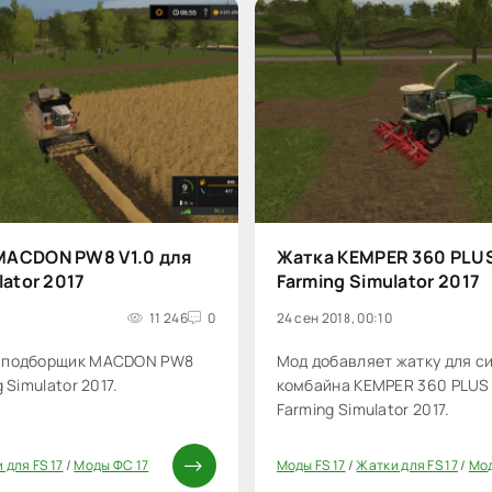
ACDON PW8 V1.0 для
Жатка KEMPER 360 PLUS
lator 2017
Farming Simulator 2017
11 246
0
24 сен 2018, 00:10
т подборщик MACDON PW8
Мод добавляет жатку для с
 Simulator 2017.
комбайна KEMPER 360 PLUS 
Farming Simulator 2017.
 для FS 17
/
Моды ФС 17
Моды FS 17
/
Жатки для FS 17
/
Мод
20