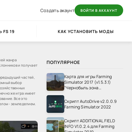
Создать акаунт
ВОЙТИ В АККАУНТ
 FS 19
КАК УСТАНОВИТЬ МОДЫ
лей жанра
ПОПУЛЯРНОЕ
клонников и получает
Карта для игры Farming
 предыдущий частей,
Simulator 2017 (v1.5.3.1)
ромный выбор
"Чернобыль зона
хозяйственных
отчуждения" v1.4
нечно же игра имеет
ование. Все это
Скрипт AutoDrive v2.0.0.9
делом - земледелием.
Farming Simulator 2022
Скрипт ADDITIONAL FIELD
INFO V1.0.2.4 для Farming
Simulator 2019