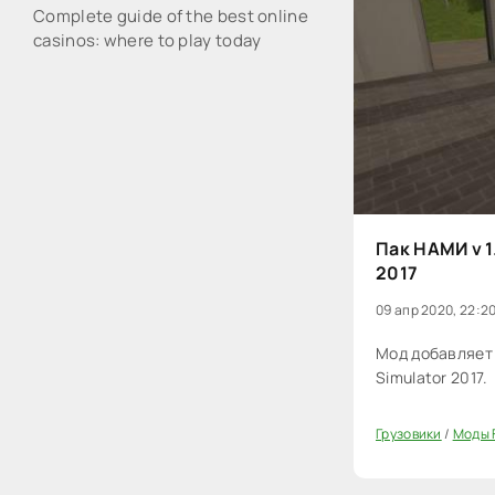
Complete guide of the best online
casinos: where to play today
Пак НАМИ v 1
2017
09 апр 2020, 22:2
Мод добавляет 
Simulator 2017.
Грузовики
/
Моды F
20