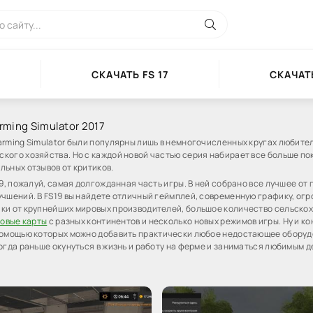
СКАЧАТЬ FS 17
СКАЧАТЬ
rming Simulator 2017
arming Simulator были популярны лишь в немногочисленных кругах любите
кого хозяйства. Но с каждой новой частью серия набирает все больше по
льных отзывов от критиков.
19, пожалуй, самая долгожданная часть игры. В ней собрано все лучшее от
учшений. В FS19 вы найдете отличный геймплей, современную графику, ог
ки от крупнейших мировых производителей, большое количество сельско
овые карты
с разных континентов и несколько новых режимов игры. Ну и ко
 помощью которых можно добавить практически любое недостающее оборуд
когда раньше окунуться в жизнь и работу на ферме и заниматься любимым 