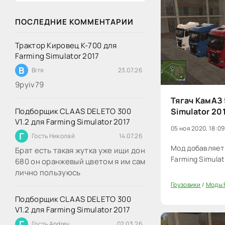
ПОСЛЕДНИЕ КОММЕНТАРИИ
Трактор Кировец К-700 для
Farming Simulator 2017
В
Вітя
23.07.26
9руіv79
Тягач КамАЗ 
Simulator 20
Подборщик CLAAS DELETO 300
V1.2 для Farming Simulator 2017
05 ноя 2020, 18:09
Г
Гость Николай
14.07.26
Мод добавляет 
Брат есть такая жутка уже ищи дон
Farming Simulat
680 он оранжевый цветом я им сам
лично пользуюсь
Грузовики
/
Моды F
40
Подборщик CLAAS DELETO 300
V1.2 для Farming Simulator 2017
Г
Гость Andrey
02.03.26