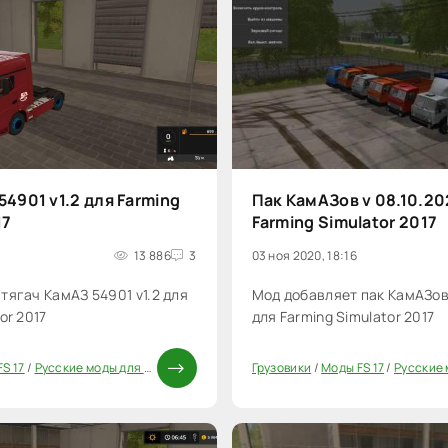
54901 v1.2 для Farming
Пак КамАЗов v 08.10.20
17
Farming Simulator 2017
13 886
3
03 ноя 2020, 18:16
тягач КамАЗ 54901 v1.2 для
Мод добавляет пак КамАЗов 
or 2017
для Farming Simulator 2017
S 17
/
Русские моды для FS 17
/
Моды ФС 17
Грузовики
/
Моды FS 17
/
Русские мо
40