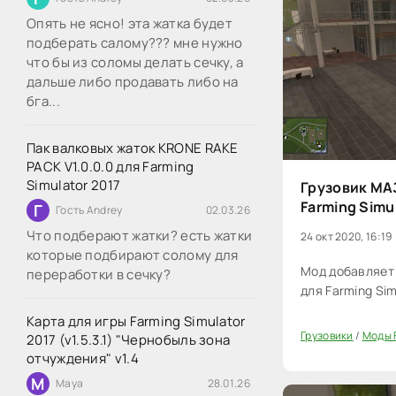
Опять не ясно! эта жатка будет
подберать салому??? мне нужно
что бы из соломы делать сечку, а
дальше либо продавать либо на
бга...
Пак валковых жаток KRONE RAKE
PACK V1.0.0.0 для Farming
Simulator 2017
Грузовик МА
Farming Simu
Г
Гость Andrey
02.03.26
Что подберают жатки? есть жатки
24 окт 2020, 16:19
которые подбирают солому для
Мод добавляет 
переработки в сечку?
для Farming Sim
Карта для игры Farming Simulator
Грузовики
/
Моды F
2017 (v1.5.3.1) "Чернобыль зона
20
отчуждения" v1.4
M
Maya
28.01.26