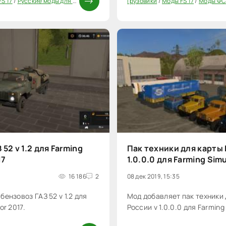
S 17
/
Русские моды для FS 17
/
Моды ФС 17
Грузовики
/
Моды FS 17
/
Моды ФС
20
52 v 1.2 для Farming
Пак техники для карты 
17
1.0.0.0 для Farming Simu
16 186
2
08 дек 2019, 15:35
ензовоз ГАЗ 52 v 1.2 для
Мод добавляет пак техники 
or 2017.
России v 1.0.0.0 для Farming