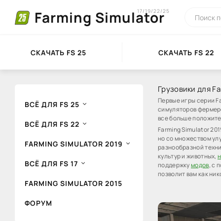
17/19/22/25
Farming Simulator
СКАЧАТЬ FS 25
СКАЧАТЬ FS 22
Грузовики для Fa
Первые игры серии F
ВСЁ ДЛЯ FS 25
симуляторов фермерс
все больше положите
ВСЁ ДЛЯ FS 22
Farming Simulator 20
но со множеством ул
FARMING SIMULATOR 2019
разнообразной техни
культур и животных,
н
ВСЁ ДЛЯ FS 17
поддержку
модов
, с
позволит вам как ни
FARMING SIMULATOR 2015
ФОРУМ