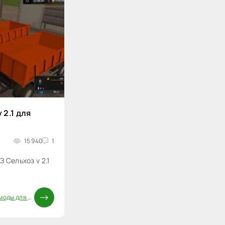
 2.1 для
15 940
1
 Сельхоз v 2.1
ды для FS 17
/
Моды ФС 17