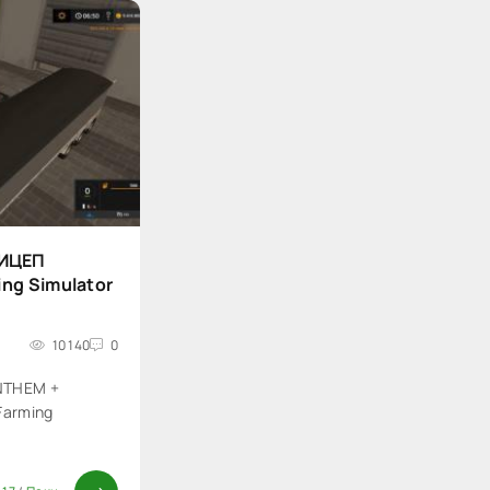
РИЦЕП
ing Simulator
10 140
0
NTHEM +
Farming