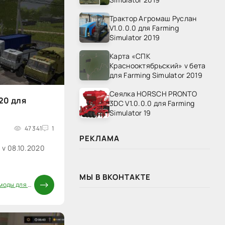
Трактор Агромаш Руслан
V1.0.0.0 для Farming
Simulator 2019
Карта «СПК
Краснооктябрьский» v бета
для Farming Simulator 2019
Сеялка HORSCH PRONTO
20 для
3DC V1.0.0.0 для Farming
Simulator 19
47 341
1
РЕКЛАМА
v 08.10.2020
МЫ В ВКОНТАКТЕ
ды для FS 17
/
Русская техника FS 17
/
Паки