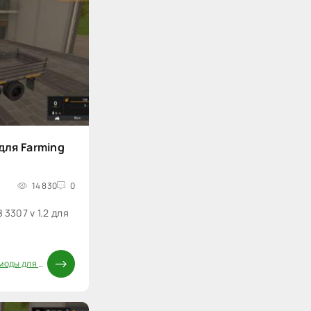
 для Farming
14 830
0
3307 v 1.2 для
ды для FS 17
/
Моды ФС 17