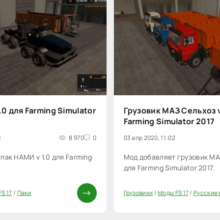
.0 для Farming Simulator
Грузовик МАЗ Сельхоз v
Farming Simulator 2017
0
8 970
0
03 апр 2020, 11:02
пак НАМИ v 1.0 для Farming
Мод добавляет грузовик МАЗ
для Farming Simulator 2017.
S 17
/
Паки
Грузовики
/
Моды FS 17
/
Русские мо
60