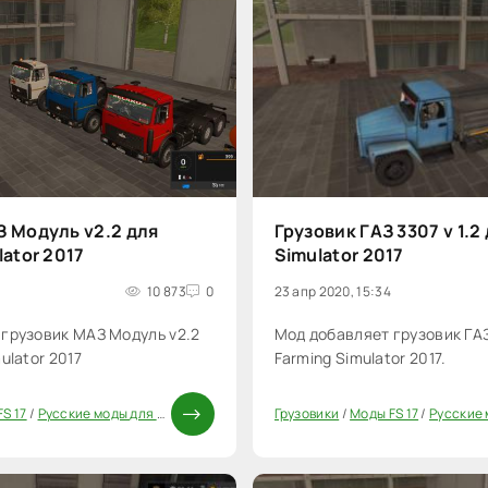
З Модуль v2.2 для
Грузовик ГАЗ 3307 v 1.2
lator 2017
Simulator 2017
10 873
0
23 апр 2020, 15:34
грузовик МАЗ Модуль v2.2
Мод добавляет грузовик ГАЗ 
ulator 2017
Farming Simulator 2017.
S 17
/
Русские моды для FS 17
/
Моды ФС 17
Грузовики
/
Моды FS 17
/
Русские мо
20