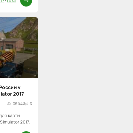
 17
/
Паки
России v
lator 2017
35 044
3
для карты
 Simulator 2017.