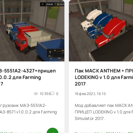
З-5551А2-4327+прицеп
Пак MACK ANTHEM + П
0.0.2 для Farming
LODEKING v 1.0 для Farm
17
2017
2
10 356
0
16 фев 2020, 16:10
 грузовик МАЗ-5551А2-
Мод добавляет пак MACK A
З-8571 v1.0.0.2 для Farming
ПРИЦЕП LODEKING v 1.0 для 
Simulator 2017.