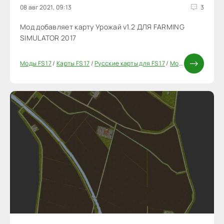
08 авг 2021, 09:13
3
Мод добавляет карту Урожай v1.2 ДЛЯ FARMING
SIMULATOR 2017
Моды FS 17
/
Карты FS 17
/
Русские карты для FS 17
/
Моды ФС 17