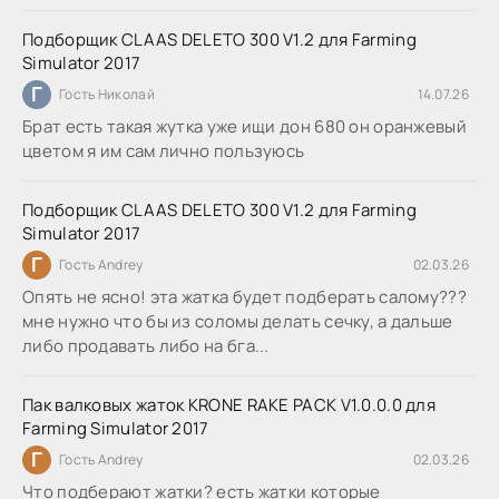
Подборщик CLAAS DELETO 300 V1.2 для Farming
Simulator 2017
Г
Гость Николай
14.07.26
Брат есть такая жутка уже ищи дон 680 он оранжевый
цветом я им сам лично пользуюсь
Подборщик CLAAS DELETO 300 V1.2 для Farming
Simulator 2017
Г
Гость Andrey
02.03.26
Опять не ясно! эта жатка будет подберать салому???
мне нужно что бы из соломы делать сечку, а дальше
либо продавать либо на бга...
Пак валковых жаток KRONE RAKE PACK V1.0.0.0 для
Farming Simulator 2017
Г
Гость Andrey
02.03.26
Что подберают жатки? есть жатки которые