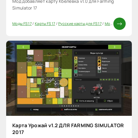
Мод добавляет карту Кбелевка v1.0 для Farming
Simulator 17
Моды FS 17
/
Карты FS 17
/
Русские карты для FS 17
/
Моды ФС 17
Карта Урожай v1.2 ДЛЯ FARMING SIMULATOR
2017