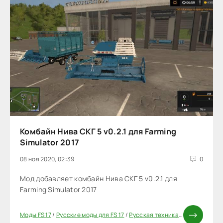
Комбайн Нива СКГ 5 v0.2.1 для Farming
Simulator 2017
08 ноя 2020, 02:39
0
Мод добавляет комбайн Нива СКГ 5 v0.2.1 для
Farming Simulator 2017
Моды FS 17
/
Русские моды для FS 17
/
Русская техника FS 17
/
Комбайн