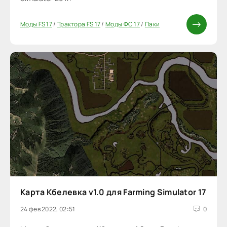
Моды FS 17
/
Трактора FS 17
/
Моды ФС 17
/
Паки
Карта Кбелевка v1.0 для Farming Simulator 17
24 фев 2022, 02:51
0