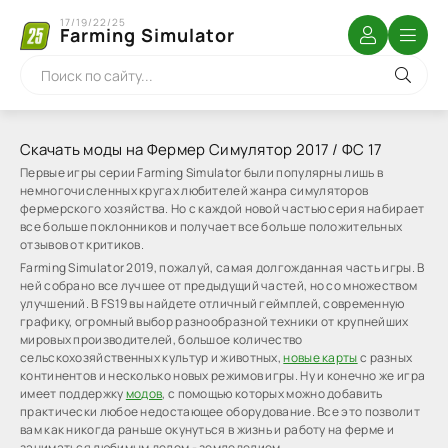
17/19/22/25
Farming Simulator
Скачать моды на Фермер Симулятор 2017 / ФС 17
Первые игры серии Farming Simulator были популярны лишь в
немногочисленных кругах любителей жанра симуляторов
фермерского хозяйства. Но с каждой новой частью серия набирает
все больше поклонников и получает все больше положительных
отзывов от критиков.
Farming Simulator 2019, пожалуй, самая долгожданная часть игры. В
ней собрано все лучшее от предыдущий частей, но со множеством
улучшений. В FS19 вы найдете отличный геймплей, современную
графику, огромный выбор разнообразной техники от крупнейших
мировых производителей, большое количество
сельскохозяйственных культур и животных,
новые карты
с разных
континентов и несколько новых режимов игры. Ну и конечно же игра
имеет поддержку
модов
, с помощью которых можно добавить
практически любое недостающее оборудование. Все это позволит
вам как никогда раньше окунуться в жизнь и работу на ферме и
заниматься любимым делом - земледелием.