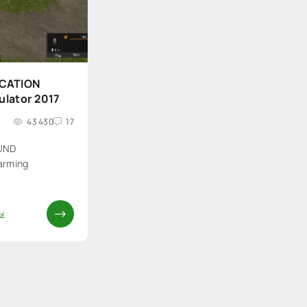
CATION
ulator 2017
43 430
17
UND
arming
ы