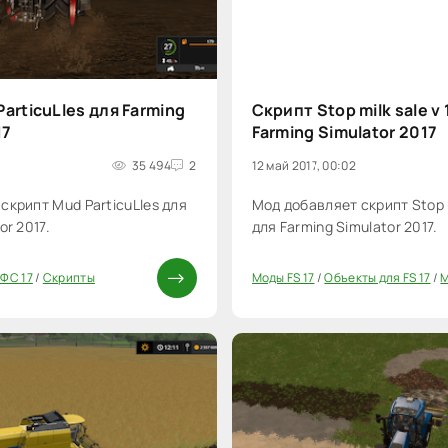
articuLles для Farming
Скрипт Stop milk sale v 
17
Farming Simulator 2017
35 494
2
12 май 2017, 00:02
скрипт Mud ParticuLles для
Мод добавляет скрипт Stop mi
or 2017.
для Farming Simulator 2017.
ФС 17
/
Скрипты
Моды FS 17
/
Объекты для FS 17
/
М
20