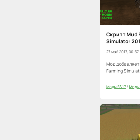
Скрипт Mud P
Simulator 20
27 май 2017, 00:57
Мод добавляет 
Farming Simulat
Моды FS 17
/
Моды 
0