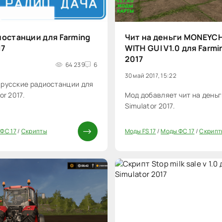
иостанции для Farming
Чит на деньги MONEYC
17
WITH GUI V1.0 для Farmi
2017
64 239
6
30 май 2017, 15:22
 русские радиостанции для
or 2017.
Мод добавляет чит на деньг
Simulator 2017.
ФС 17
/
Скрипты
Моды FS 17
/
Моды ФС 17
/
Скрипт
20