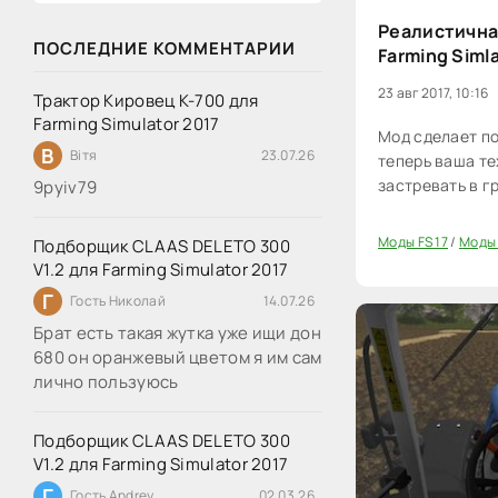
Реалистичная
ПОСЛЕДНИЕ КОММЕНТАРИИ
Farming Siml
23 авг 2017, 10:16
Трактор Кировец К-700 для
Farming Simulator 2017
Мод сделает по
В
Вітя
23.07.26
теперь ваша те
застревать в г
9руіv79
Моды FS 17
/
Моды 
Подборщик CLAAS DELETO 300
20
V1.2 для Farming Simulator 2017
Г
Гость Николай
14.07.26
Брат есть такая жутка уже ищи дон
680 он оранжевый цветом я им сам
лично пользуюсь
Подборщик CLAAS DELETO 300
V1.2 для Farming Simulator 2017
Г
Гость Andrey
02.03.26