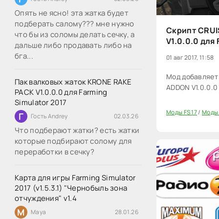
Опять не ясно! эта жатка будет
подберать салому??? мне нужно
Скрипт CRU
что бы из соломы делать сечку, а
V1.0.0.0 для 
дальше либо продавать либо на
бга...
01 авг 2017, 11:58
Мод добавляет
Пак валковых жаток KRONE RAKE
ADDON V1.0.0.0 
PACK V1.0.0.0 для Farming
Simulator 2017
Моды FS 17
/
Моды 
Г
Гость Andrey
02.03.26
0
Что подберают жатки? есть жатки
которые подбирают солому для
переработки в сечку?
Карта для игры Farming Simulator
2017 (v1.5.3.1) "Чернобыль зона
отчуждения" v1.4
M
Maya
28.01.26