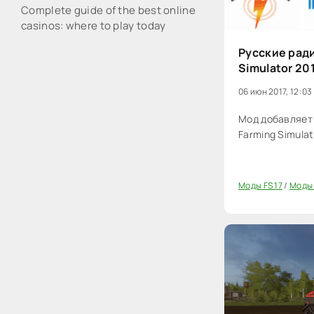
Complete guide of the best online
casinos: where to play today
Русские рад
Simulator 20
06 июн 2017, 12:03
Мод добавляет
Farming Simulat
Моды FS 17
/
Моды 
20