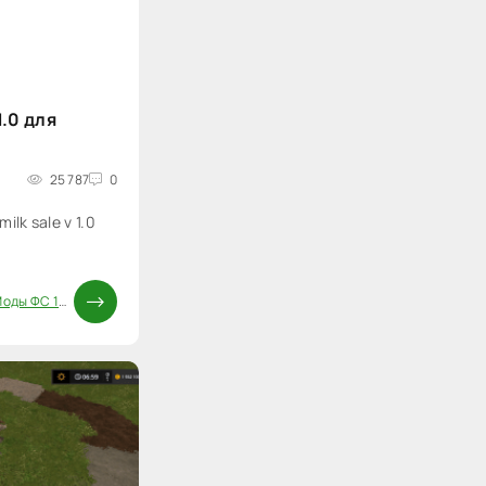
1.0 для
25 787
0
lk sale v 1.0
оды ФС 17
/
Скрипты