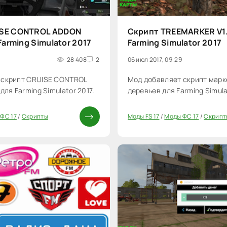
ISE CONTROL ADDON
Скрипт TREEMARKER V1.
Farming Simulator 2017
Farming Simulator 2017
28 408
2
06 июл 2017, 09:29
 скрипт CRUISE CONTROL
Мод добавляет скрипт марк
для Farming Simulator 2017.
деревьев для Farming Simula
ФС 17
/
Скрипты
Моды FS 17
/
Моды ФС 17
/
Скрипт
0