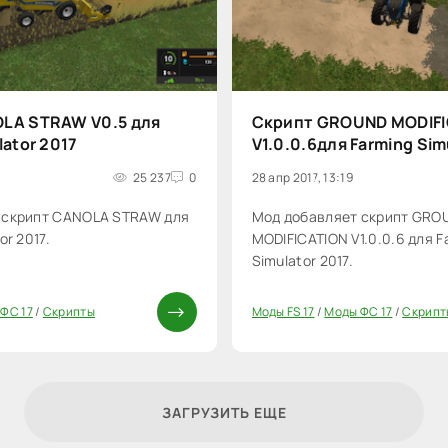
LA STRAW V0.5 для
Скрипт GROUND MODIFI
lator 2017
V1.0.0.6для Farming Sim
25 237
0
28 апр 2017, 13:19
 скрипт CANOLA STRAW для
Мод добавляет скрипт GRO
or 2017.
MODIFICATION V1.0.0.6 для F
Simulator 2017.
ФС 17
/
Скрипты
Моды FS 17
/
Моды ФС 17
/
Скрипт
0
ЗАГРУЗИТЬ ЕЩЕ