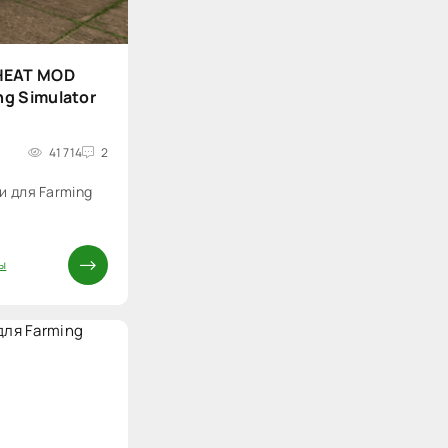
HEAT MOD
ng Simulator
41 714
2
и для Farming
ы