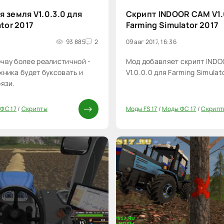
 земля V1.0.3.0 для
Скрипт INDOOR CAM V1.
ator 2017
Farming Simulator 2017
93 885
2
09 авг 2017, 16:36
чву более реалистичной -
Мод добавляет скрипт IND
хника будет буксовать и
V1.0.0.0 для Farming Simulato
рязи.
ФС 17
/
Скрипты
Моды FS 17
/
Моды ФС 17
/
Скрипт
20