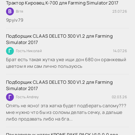
Трактор Кировец К-700 для Farming Simulator 2017
В
Вітя
23.07.26
9руіv79
Подборщик CLAAS DELETO 300 V1.2 для Farming
Simulator 2017
Г
Гость Николай
14.07.26
Брат есть такая жутка уже ищи дон 680 он оранжевый
цветом я им сам лично пользуюсь
Подборщик CLAAS DELETO 300 V1.2 для Farming
Simulator 2017
Г
Гость Andrey
02.03.26
Опять не ясно! эта жатка будет подберать салому???
мне нужно что бы из соломы делать сечку, а дальше
либо продавать либо на бга...
Пак валковых жаток KRONE RAKE PACK V1.0.0.0 для