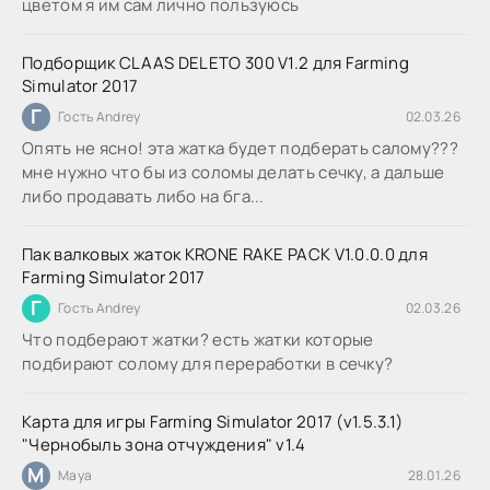
цветом я им сам лично пользуюсь
Подборщик CLAAS DELETO 300 V1.2 для Farming
Simulator 2017
Г
Гость Andrey
02.03.26
Опять не ясно! эта жатка будет подберать салому???
мне нужно что бы из соломы делать сечку, а дальше
либо продавать либо на бга...
Пак валковых жаток KRONE RAKE PACK V1.0.0.0 для
Farming Simulator 2017
Г
Гость Andrey
02.03.26
Что подберают жатки? есть жатки которые
подбирают солому для переработки в сечку?
Карта для игры Farming Simulator 2017 (v1.5.3.1)
"Чернобыль зона отчуждения" v1.4
M
Maya
28.01.26