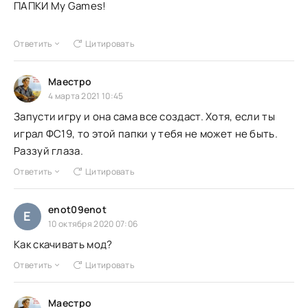
ПАПКИ My Games!
Ответить
Цитировать
Маестро
4 марта 2021 10:45
Запусти игру и она сама все создаст. Хотя, если ты
играл ФС19, то этой папки у тебя не может не быть.
Раззуй глаза.
Ответить
Цитировать
enot09enot
E
10 октября 2020 07:06
Как скачивать мод?
Ответить
Цитировать
Маестро