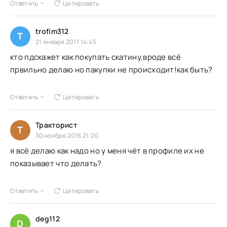
Ответить
Цитировать
trofim312
T
21 января 2017 14:45
кто пдскажет как покупать скатину,вроде всё
првильно делаю но пакупки не происходит!как быть?
Ответить
Цитировать
Тракторист
Т
30 ноября 2016 21:20
я всё делаю как надо но у меня чёт в профиле их не
показывает что делать?
Ответить
Цитировать
deg112
D