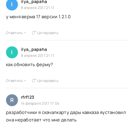
ilya_papaha
I
8 апреля 2017 21:11
у меня верма 17 версии 1.2.1.0
Ответить
Цитировать
ilya_papaha
I
8 апреля 2017 21:11
как обновить ферму?
Ответить
Цитировать
rfrf123
R
14 февраля 2017 17:04
разработчики я скачалкарту дары кавказа яустановил
она неработает что мне делать