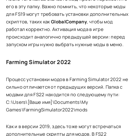
его в эту папку. Важно помнить, что некоторые моды
для FS19 могут требовать установки дополнительных
скриптов, таких как
GlobalCompany
, чтобы мод
работал корректно. Активация мода в игре
происходит аналогично предыдущей версии: перед
запуском игры нужно выбрать нужные моды в меню.
Farming Simulator 2022
Процесс установки модов в Farming Simulator 2022 не
сильно отличается от предыдущих версий. Папка с
модами для FS22 находится по следующему пути:
C:\Users\[Ваше имя]\Documents\My
Games\FarmingSimulator2022\mods
Как и в версии 2019, здесь тоже могут встречаться
дополнительные скрипты для модов. В FS22