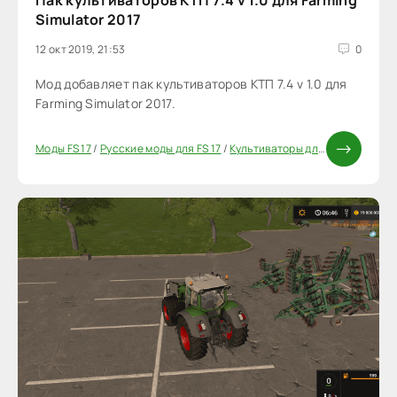
Пак культиваторов КТП 7.4 v 1.0 для Farming
Simulator 2017
12 окт 2019, 21:53
0
Мод добавляет пак культиваторов КТП 7.4 v 1.0 для
Farming Simulator 2017.
Моды FS 17
/
Русские моды для FS 17
/
Культиваторы для FS17
/
Моды Ф