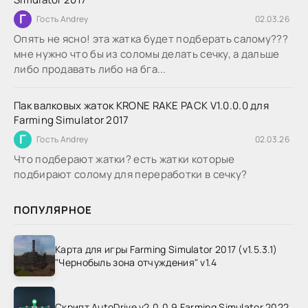
Г
Гость Andrey
02.03.26
Опять не ясно! эта жатка будет подберать салому???
мне нужно что бы из соломы делать сечку, а дальше
либо продавать либо на бга...
Пак валковых жаток KRONE RAKE PACK V1.0.0.0 для
Farming Simulator 2017
Г
Гость Andrey
02.03.26
Что подберают жатки? есть жатки которые
подбирают солому для переработки в сечку?
ПОПУЛЯРНОЕ
Карта для игры Farming Simulator 2017 (v1.5.3.1)
"Чернобыль зона отчуждения" v1.4
Скрипт AutoDrive v2.0.0.9 Farming Simulator 2022