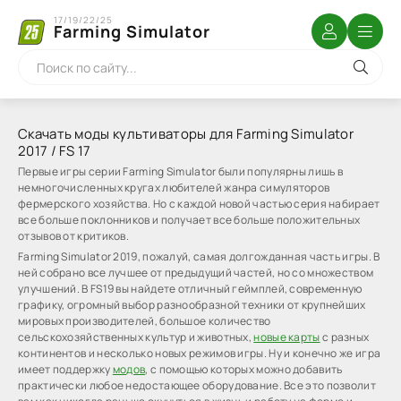
17/19/22/25
Farming Simulator
Скачать моды культиваторы для Farming Simulator
2017 / FS 17
Первые игры серии Farming Simulator были популярны лишь в
немногочисленных кругах любителей жанра симуляторов
фермерского хозяйства. Но с каждой новой частью серия набирает
все больше поклонников и получает все больше положительных
отзывов от критиков.
Farming Simulator 2019, пожалуй, самая долгожданная часть игры. В
ней собрано все лучшее от предыдущий частей, но со множеством
улучшений. В FS19 вы найдете отличный геймплей, современную
графику, огромный выбор разнообразной техники от крупнейших
мировых производителей, большое количество
сельскохозяйственных культур и животных,
новые карты
с разных
континентов и несколько новых режимов игры. Ну и конечно же игра
имеет поддержку
модов
, с помощью которых можно добавить
практически любое недостающее оборудование. Все это позволит