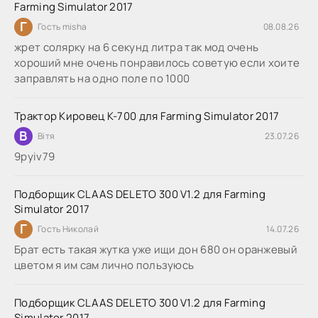
Farming Simulator 2017
Г
Гость misha
08.08.26
жрет солярку на 6 секунд литра так мод очень
хороший мне очень понравилось советую если хоите
заправлять на одно поле по 1000
Трактор Кировец К-700 для Farming Simulator 2017
В
Вітя
23.07.26
9руіv79
Подборщик CLAAS DELETO 300 V1.2 для Farming
Simulator 2017
Г
Гость Николай
14.07.26
Брат есть такая жутка уже ищи дон 680 он оранжевый
цветом я им сам лично пользуюсь
Подборщик CLAAS DELETO 300 V1.2 для Farming
Simulator 2017