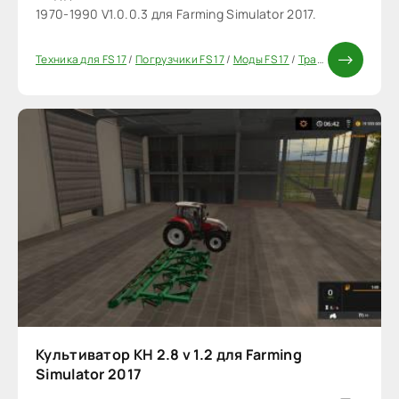
1970-1990 V1.0.0.3 для Farming Simulator 2017.
Техника для FS 17
/
Погрузчики FS 17
/
Моды FS 17
/
Трактора FS 17
/
Ко
Культиватор КН 2.8 v 1.2 для Farming
Simulator 2017