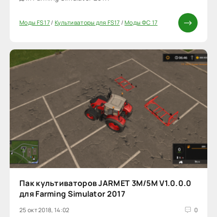
Моды FS 17
/
Культиваторы для FS17
/
Моды ФС 17
Пак культиваторов JARMET 3M/5M V1.0.0.0
для Farming Simulator 2017
25 окт 2018, 14:02
0