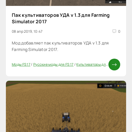
Пак культиваторов УДА v 1.3 для Farming
Simulator 2017
08 апр 2019, 10:47
0
Мод добавляет пак культиваторов УДА v 1.3 для
Farming Simulator 2017.
Моды FS 17
/
Русские моды для FS 17
/
Культиваторы для FS17
/
Моды Ф