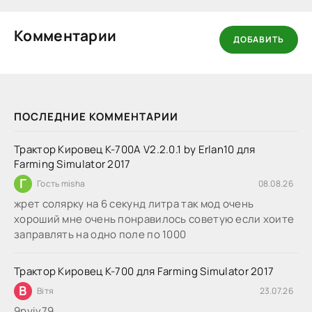
Комментарии
ДОБАВИТЬ
ПОСЛЕДНИЕ КОММЕНТАРИИ
Трактор Кировец К-700А V2.2.0.1 by Erlan10 для
Farming Simulator 2017
Г
Гость misha
08.08.26
жрет солярку на 6 секунд литра так мод очень
хороший мне очень понравилось советую если хоите
заправлять на одно поле по 1000
Трактор Кировец К-700 для Farming Simulator 2017
В
Вітя
23.07.26
9руіv79