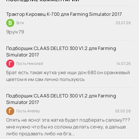
Трактор Кировец К-700 для Farming Simulator 2017
В
Вітя
23.07.26
9руіv79
Подборщик CLAAS DELETO 300 V1.2 для Farming
Simulator 2017
Г
Гость Николай
14.07.26
Брат есть такая жутка уже ищи дон 680 он оранжевый
цветом я им сам лично пользуюсь
Подборщик CLAAS DELETO 300 V1.2 для Farming
Simulator 2017
Г
Гость Andrey
02.03.26
Опять не ясно! эта жатка будет подберать салому???
мне нужно что бы из соломы делать сечку, а дальше
либо продавать либо на бга...