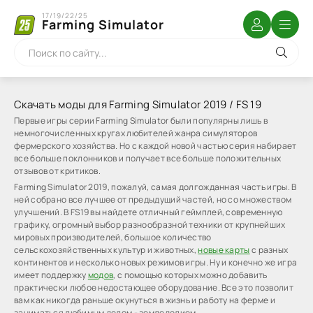
17/19/22/25
Farming Simulator
Скачать моды для Farming Simulator 2019 / FS 19
Первые игры серии Farming Simulator были популярны лишь в
немногочисленных кругах любителей жанра симуляторов
фермерского хозяйства. Но с каждой новой частью серия набирает
все больше поклонников и получает все больше положительных
отзывов от критиков.
Farming Simulator 2019, пожалуй, самая долгожданная часть игры. В
ней собрано все лучшее от предыдущий частей, но со множеством
улучшений. В FS19 вы найдете отличный геймплей, современную
графику, огромный выбор разнообразной техники от крупнейших
мировых производителей, большое количество
сельскохозяйственных культур и животных,
новые карты
с разных
континентов и несколько новых режимов игры. Ну и конечно же игра
имеет поддержку
модов
, с помощью которых можно добавить
практически любое недостающее оборудование. Все это позволит
вам как никогда раньше окунуться в жизнь и работу на ферме и
заниматься любимым делом - земледелием.