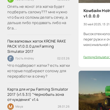
Опять не ясно! эта жатка будет
Комбайн Holme
подберать салому??? мне нужно
v1.0.0.0
что бы из соломы делать сечку, а
дальше либо продавать либо на
30 май 2025, 13:21
бга...
Высокотехноло
перегрузки и о
Пак валковых жаток KRONE RAKE
максимальной 
PACK V1.0.0.0 для Farming
Simulator 2017
Farming Simulator
Г
Гость Andrey
02.03.26
0
Что подберают жатки? есть жатки
которые подбирают солому для
переработки в сечку?
Карта для игры Farming Simulator
2017 (v1.5.3.1) "Чернобыль зона
отчуждения" v1.4
M
Maya
28.01.26