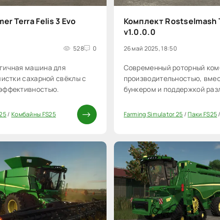
r Terra Felis 3 Evo
Комплект Rostselmash 
v1.0.0.0
528
0
26 май 2025, 18:50
гичная машина для
Современный роторный ком
чистки сахарной свёклы с
производительностью, вме
эффективностью.
бункером и поддержкой раз
 25
/
Комбайны FS25
Farming Simulator 25
/
Паки FS25
0