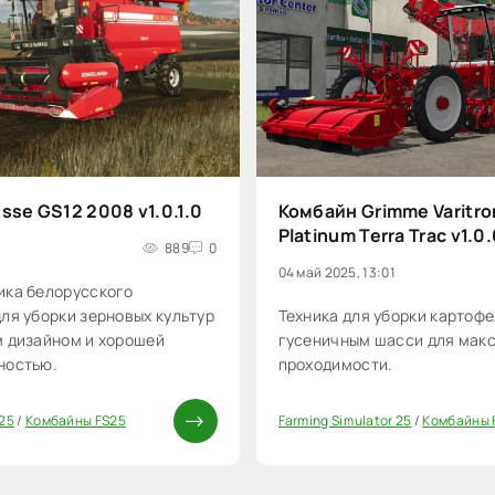
sse GS12 2008 v1.0.1.0
Комбайн Grimme Varitro
Platinum Terra Trac v1.0
889
0
04 май 2025, 13:01
ика белорусского
ля уборки зерновых культур
Техника для уборки картофе
м дизайном и хорошей
гусеничным шасси для мак
ностью.
проходимости.
 25
/
Комбайны FS25
Farming Simulator 25
/
Комбайны 
0