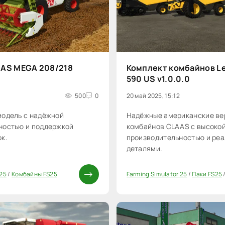
AS MEGA 208/218
Комплект комбайнов Le
590 US v1.0.0.0
8
500
0
20 май 2025, 15:12
модель с надёжной
Надёжные американские ве
ностью и поддержкой
комбайнов CLAAS с высоко
к.
производительностью и ре
деталями.
 25
/
Комбайны FS25
Farming Simulator 25
/
Паки FS25
0