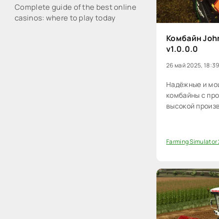
Complete guide of the best online
casinos: where to play today
Комбайн John
v1.0.0.0
26 май 2025, 18:3
Надёжные и мо
комбайны с пр
высокой произ
Farming Simulator
0