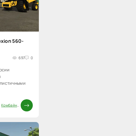
xion 560-
697
0
рсии
й
алистичными
/
Комбайны FS25