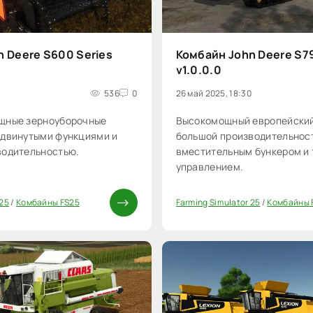
 Deere S600 Series
Комбайн John Deere S7
v1.0.0.0
9
536
0
26 май 2025, 18:30
щные зерноуборочные
Высокомощный европейский
одвинутыми функциями и
большой производительнос
водительностью.
вместительным бункером и
управлением.
 25
/
Комбайны FS25
Farming Simulator 25
/
Комбайны 
0