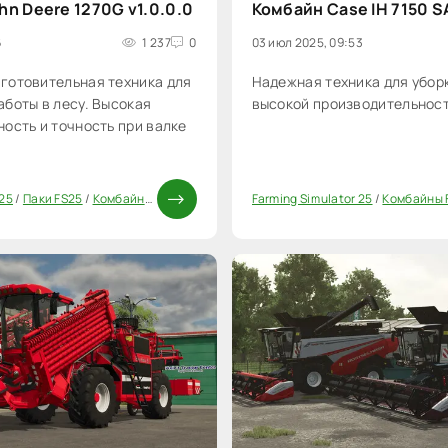
n Deere 1270G v1.0.0.0
Комбайн Case IH 7150 SA
6
1 237
0
03 июл 2025, 09:53
готовительная техника для
Надежная техника для убор
боты в лесу. Высокая
высокой производительнос
ость и точность при валке
 25
/
Паки FS25
/
Комбайны FS25
Farming Simulator 25
/
Комбайны 
0