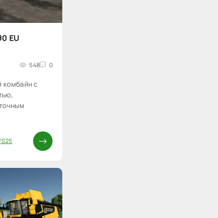
90 EU
548
0
 комбайн с
тью,
 точным
FS25