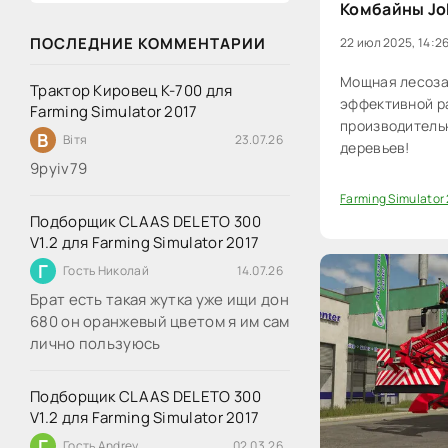
Комбайны Joh
ПОСЛЕДНИЕ КОММЕНТАРИИ
22 июл 2025, 14:2
Мощная лесоза
Трактор Кировец К-700 для
эффективной ра
Farming Simulator 2017
производительн
В
Вітя
23.07.26
деревьев!
9руіv79
Farming Simulator
0
Подборщик CLAAS DELETO 300
V1.2 для Farming Simulator 2017
Г
Гость Николай
14.07.26
Брат есть такая жутка уже ищи дон
680 он оранжевый цветом я им сам
лично пользуюсь
Подборщик CLAAS DELETO 300
V1.2 для Farming Simulator 2017
Г
Гость Andrey
02.03.26