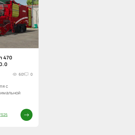
n 470
.0.0
601
0
ля с
симальной
FS25