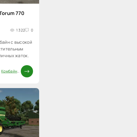
Torum 770
1 322
0
байн с высокой
стительным
личных жаток.
/
Комбайны FS25