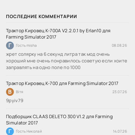
ПОСЛЕДНИЕ КОММЕНТАРИИ
Трактор Кировец К-700А V2.2.0.1 by Erlan10 для
Farming Simulator 2017
Г
Гость misha
08.08.26
жрет солярку на 6 секунд литра так мод очень
хороший мне очень понравилось советую если хоите
заправлять на одно поле по 1000
Трактор Кировец К-700 для Farming Simulator 2017
В
Вітя
23.07.26
9руіv79
Подборщик CLAAS DELETO 300 V1.2 для Farming
Simulator 2017
Г
Гость Николай
14.07.26