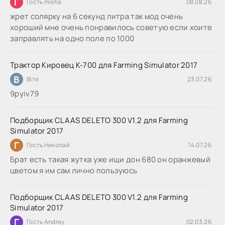
Г
Гость misha
08.08.26
жрет солярку на 6 секунд литра так мод очень
хороший мне очень понравилось советую если хоите
заправлять на одно поле по 1000
Трактор Кировец К-700 для Farming Simulator 2017
В
Вітя
23.07.26
9руіv79
Подборщик CLAAS DELETO 300 V1.2 для Farming
Simulator 2017
Г
Гость Николай
14.07.26
Брат есть такая жутка уже ищи дон 680 он оранжевый
цветом я им сам лично пользуюсь
Подборщик CLAAS DELETO 300 V1.2 для Farming
Simulator 2017
Г
Гость Andrey
02.03.26