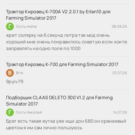
Трактор Кировец К-700А V2.2.0.1 by Erlan10 для
Farming Simulator 2017
Г
Гость misha
08.08.26
жрет солярку на 6 секунд литра так мод очень
хороший мне очень понравилось советую если хоите
заправлять на одно поле по 1000
Трактор Кировец К-700 для Farming Simulator 2017
В
Вітя
23.07.26
9руіv79
Подборщик CLAAS DELETO 300 V1.2 для Farming
Simulator 2017
Г
Гость Николай
14.07.26
Брат есть такая жутка уже ищи дон 680 он оранжевый
цветом я им сам лично пользуюсь