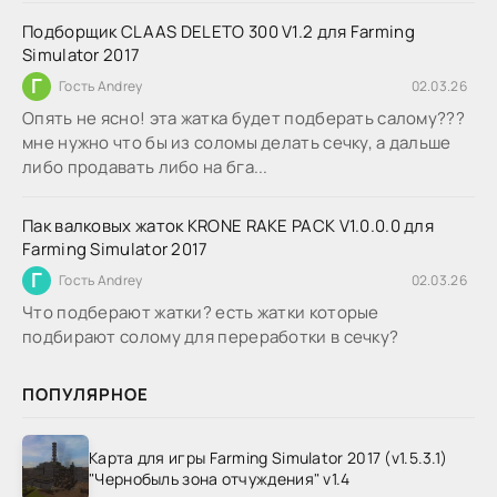
Подборщик CLAAS DELETO 300 V1.2 для Farming
Simulator 2017
Г
Гость Andrey
02.03.26
Опять не ясно! эта жатка будет подберать салому???
мне нужно что бы из соломы делать сечку, а дальше
либо продавать либо на бга...
Пак валковых жаток KRONE RAKE PACK V1.0.0.0 для
Farming Simulator 2017
Г
Гость Andrey
02.03.26
Что подберают жатки? есть жатки которые
подбирают солому для переработки в сечку?
ПОПУЛЯРНОЕ
Карта для игры Farming Simulator 2017 (v1.5.3.1)
"Чернобыль зона отчуждения" v1.4