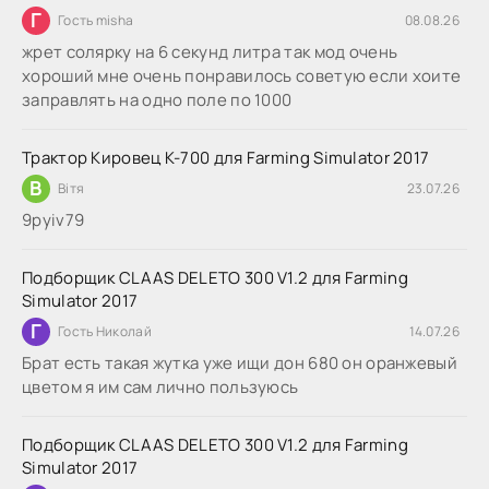
Г
Гость misha
08.08.26
жрет солярку на 6 секунд литра так мод очень
хороший мне очень понравилось советую если хоите
заправлять на одно поле по 1000
Трактор Кировец К-700 для Farming Simulator 2017
В
Вітя
23.07.26
9руіv79
Подборщик CLAAS DELETO 300 V1.2 для Farming
Simulator 2017
Г
Гость Николай
14.07.26
Брат есть такая жутка уже ищи дон 680 он оранжевый
цветом я им сам лично пользуюсь
Подборщик CLAAS DELETO 300 V1.2 для Farming
Simulator 2017