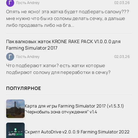
Г
Гость Andrey
02.03.26
Опять не ясно! эта жатка будет подберать салому???
мне нужно что бы из соломы делать сечку, а дальше
либо продавать либо на бга...
Пак валковых жаток KRONE RAKE PACK V1.0.0.0 для
Farming Simulator 2017
Г
Гость Andrey
02.03.26
Что подберают жатки? есть жатки которые
подбирают солому для переработки в сечку?
ПОПУЛЯРНОЕ
Карта для игры Farming Simulator 2017 (v1.5.3.1)
"Чернобыль зона отчуждения" v1.4
Скрипт AutoDrive v2.0.0.9 Farming Simulator 2022