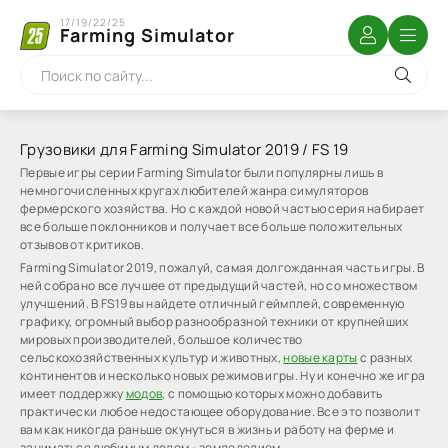
17/19/22/25
Farming Simulator
Грузовики для Farming Simulator 2019 / FS 19
Первые игры серии Farming Simulator были популярны лишь в
немногочисленных кругах любителей жанра симуляторов
фермерского хозяйства. Но с каждой новой частью серия набирает
все больше поклонников и получает все больше положительных
отзывов от критиков.
Farming Simulator 2019, пожалуй, самая долгожданная часть игры. В
ней собрано все лучшее от предыдущий частей, но со множеством
улучшений. В FS19 вы найдете отличный геймплей, современную
графику, огромный выбор разнообразной техники от крупнейших
мировых производителей, большое количество
сельскохозяйственных культур и животных,
новые карты
с разных
континентов и несколько новых режимов игры. Ну и конечно же игра
имеет поддержку
модов
, с помощью которых можно добавить
практически любое недостающее оборудование. Все это позволит
вам как никогда раньше окунуться в жизнь и работу на ферме и
заниматься любимым делом - земледелием.