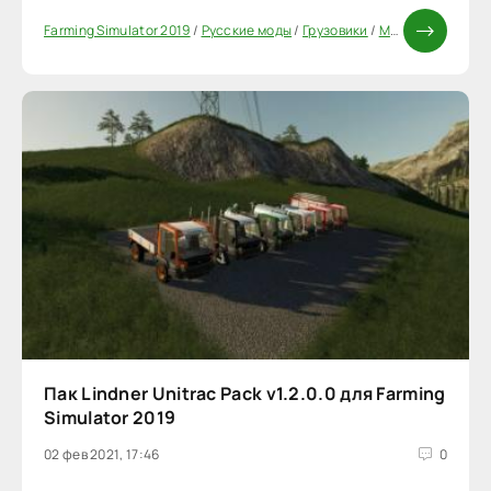
- Выбор цвета обода; - Выбор дизайна;
Farming Simulator 2019
/
Русские моды
/
Грузовики
/
Моды FS 19
Пак Lindner Unitrac Pack v1.2.0.0 для Farming
Simulator 2019
02 фев 2021, 17:46
0