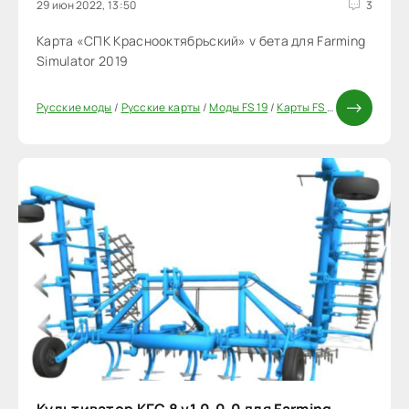
29 июн 2022, 13:50
3
Карта «СПК Краснооктябрьский» v бета для Farming
Simulator 2019
Русские моды
/
Русские карты
/
Моды FS 19
/
Карты FS 19