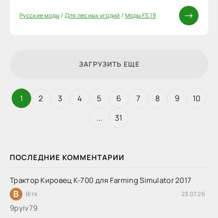
Русские моды
/
Для лесных угодий
/
Моды FS 19
ЗАГРУЗИТЬ ЕЩЕ
1
2
3
4
5
6
7
8
9
10
...
31
ПОСЛЕДНИЕ КОММЕНТАРИИ
Трактор Кировец К-700 для Farming Simulator 2017
В
Вітя
23.07.26
9руіv79