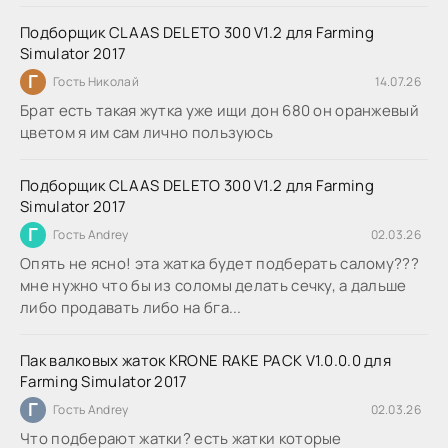
Подборщик CLAAS DELETO 300 V1.2 для Farming
Simulator 2017
Г
Гость Николай
14.07.26
Брат есть такая жутка уже ищи дон 680 он оранжевый
цветом я им сам лично пользуюсь
Подборщик CLAAS DELETO 300 V1.2 для Farming
Simulator 2017
Г
Гость Andrey
02.03.26
Опять не ясно! эта жатка будет подберать салому???
мне нужно что бы из соломы делать сечку, а дальше
либо продавать либо на бга...
Пак валковых жаток KRONE RAKE PACK V1.0.0.0 для
Farming Simulator 2017
Г
Гость Andrey
02.03.26
Что подберают жатки? есть жатки которые