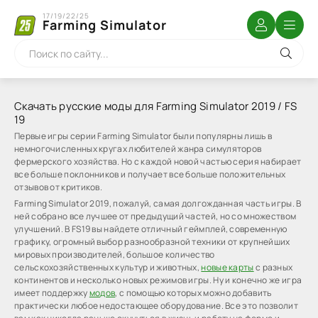
17/19/22/25
Farming Simulator
Скачать русские моды для Farming Simulator 2019 / FS
19
Первые игры серии Farming Simulator были популярны лишь в
немногочисленных кругах любителей жанра симуляторов
фермерского хозяйства. Но с каждой новой частью серия набирает
все больше поклонников и получает все больше положительных
отзывов от критиков.
Farming Simulator 2019, пожалуй, самая долгожданная часть игры. В
ней собрано все лучшее от предыдущий частей, но со множеством
улучшений. В FS19 вы найдете отличный геймплей, современную
графику, огромный выбор разнообразной техники от крупнейших
мировых производителей, большое количество
сельскохозяйственных культур и животных,
новые карты
с разных
континентов и несколько новых режимов игры. Ну и конечно же игра
имеет поддержку
модов
, с помощью которых можно добавить
практически любое недостающее оборудование. Все это позволит