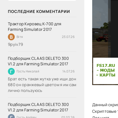
ПОСЛЕДНИЕ КОММЕНТАРИИ
Трактор Кировец К-700 для
Farming Simulator 2017
В
Вітя
23.07.26
9руіv79
Подборщик CLAAS DELETO 300
V1.2 для Farming Simulator 2017
Г
Гость Николай
14.07.26
Брат есть такая жутка уже ищи дон
680 он оранжевый цветом я им сам
лично пользуюсь
Подборщик CLAAS DELETO 300
Данный скри
V1.2 для Farming Simulator 2017
Скриптовые т
Г
Гость Andrey
02.03.26
Лог чист.