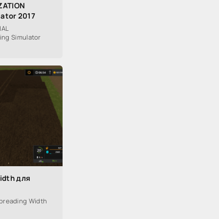
ZATION
lator 2017
NAL
ming Simulator
idth для
preading Width