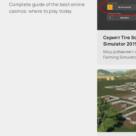
Complete guide of the best online
casinos: where to play today
Скрипт Tire S
Simulator 201
Мод добавляет с
Farming Simulato