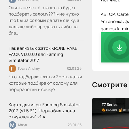
Опять не ясно! эта жатка будет
подберать салому??? мне нужно
АВТОР: Carte
что бы из соломы делать сечку, а
Установка: ф
дальше либо продавать либо на
games/farmi
бга...
Пак валковых жаток KRONE RAKE
PACK V1.0.0.0 для Farming
Simulator 2017
Г
Гость Andrey
02.03.26
Что подберают жатки? есть жатки
Смотрите 
которые подбирают солому для
переработки в сечку?
Карта для игры Farming Simulator
2017 (v1.5.3.1) "Чернобыль зона
отчуждения" v1.4
M
Maya
28.01.26