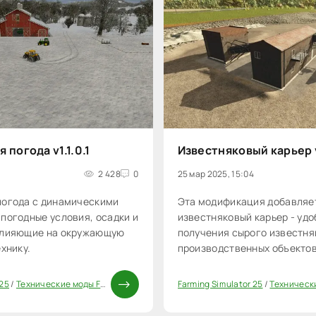
 погода v1.1.0.1
Известняковый карьер 
2 428
0
25 мар 2025, 15:04
погода с динамическими
Эта модификация добавляет
погодные условия, осадки и
известняковый карьер - уд
влияющие на окружающую
получения сырого известня
ехнику.
производственных объектов
 25
/
Технические моды FS25
Farming Simulator 25
/
Технические
0