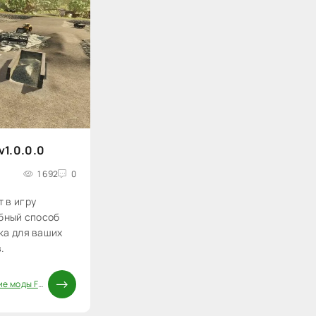
v1.0.0.0
1 692
0
 в игру
обный способ
ка для ваших
.
 моды FS25
/
Постройки FS25