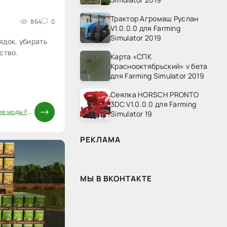
Трактор Агромаш Руслан
864
0
V1.0.0.0 для Farming
Simulator 2019
ядок, убирать
ство.
Карта «СПК
Краснооктябрьский» v бета
для Farming Simulator 2019
Сеялка HORSCH PRONTO
3DC V1.0.0.0 для Farming
 моды FS25
Simulator 19
РЕКЛАМА
МЫ В ВКОНТАКТЕ