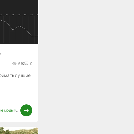
0
697
0
поймать лучшие
 моды FS25