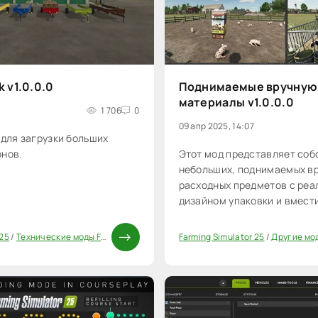
k v1.0.0.0
Поднимаемые вручную
материалы v1.0.0.0
1 706
0
09 апр 2025, 14:07
 для загрузки больших
онов.
Этот мод представляет соб
небольших, поднимаемых в
расходных предметов с ре
дизайном упаковки и вмест
 25
/
Технические моды FS25
Farming Simulator 25
/
Другие мо
0