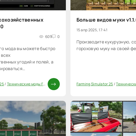
кохозяйственных
Больше видов муки v1.1.
.0
15 апр 2025, 17:41
609
0
Производите кукурузную, с
го мода вы можете быстро
гороховую муку на своей ф
 всех
венных угодий и полей, а
тироваться
о на них, когда нужно.
 25
/
Технические моды FS25
Farming Simulator 25
/
Технические
0