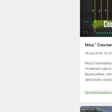
Мод " Coursep
06 апр 2025, 16:23
Мод Courseplay
полевые курсы
функциями, на
запускать пре
прицепы, по том
или комбайн, а
Farming Simulator
0
упаковывать тю