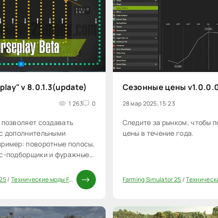
lay" v 8.0.1.3(update)
Сезонные цены v1.0.0.
1 263
0
28 мар 2025, 15:23
 позволяет создавать
Следите за рынком, чтобы 
 с дополнительными
цены в течение года.
пример: поворотные полосы,
сс-подборщики и фуражные
у же пути, что и косилка
 также собирать и
 25
/
Технические моды FS25
Farming Simulator 25
/
Технические
0
ки на поле.