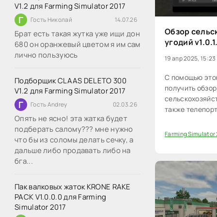
V1.2 для Farming Simulator 2017
Г
Гость Николай
14.07.26
Обзор сельс
Брат есть такая жутка уже ищи дон
угодий v1.0.1
680 он оранжевый цветом я им сам
лично пользуюсь
19 апр 2025, 15:23
С помощью это
Подборщик CLAAS DELETO 300
получить обзор
V1.2 для Farming Simulator 2017
сельскохозяйст
Г
Гость Andrey
02.03.26
также телепор
Опять не ясно! эта жатка будет
непосредственн
подберать салому??? мне нужно
Farming Simulator
что бы из соломы делать сечку, а
0
дальше либо продавать либо на
бга...
Пак валковых жаток KRONE RAKE
PACK V1.0.0.0 для Farming
Simulator 2017