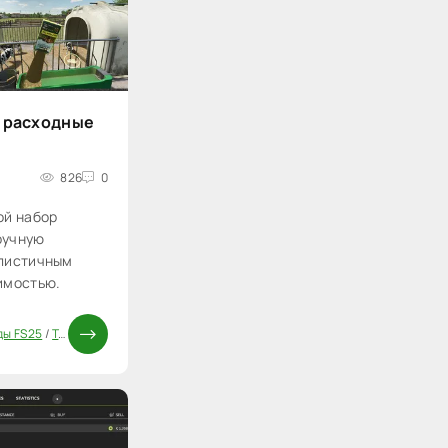
 расходные
826
0
ой набор
ручную
алистичным
имостью.
ды FS25
/
Технические моды FS25