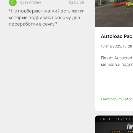
Г
Гость Andrey
02.03.26
Что подберают жатки? есть жатки
которые подбирают солому для
переработки в сечку?
Autoload Pac
10 апр 2025, 15:28
Пакет Autoload
мешков и подд
Farming Simulator
0