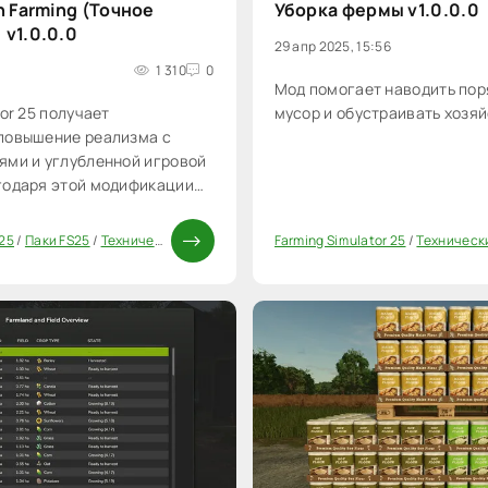
n Farming (Точное
Уборка фермы v1.0.0.0
v1.0.0.0
29 апр 2025, 15:56
1 310
0
Мод помогает наводить пор
or 25 получает
мусор и обустраивать хозяй
повышение реализма с
ями и углубленной игровой
годаря этой модификации
are.
 25
/
Паки FS25
/
Технические моды FS25
Farming Simulator 25
/
Технические
0