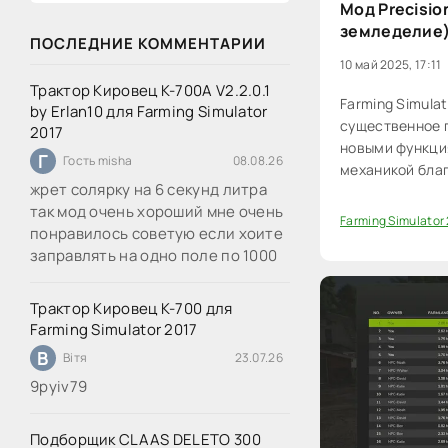
Мод Precisio
земледелие) 
ПОСЛЕДНИЕ КОММЕНТАРИИ
10 май 2025, 17:11
Трактор Кировец К-700А V2.2.0.1
Farming Simulat
by Erlan10 для Farming Simulator
существенное 
2017
новыми функци
Г
Гость misha
08.08.26
механикой бла
жрет солярку на 6 секунд литра
от Giants Softw
так мод очень хороший мне очень
Farming Simulator
понравилось советую если хоите
0
заправлять на одно поле по 1000
Трактор Кировец К-700 для
Farming Simulator 2017
В
Вітя
23.07.26
9руіv79
Подборщик CLAAS DELETO 300