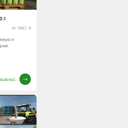
0.1
755
0
оевую и
ерме.
 моды FS25
/
Постройки FS25