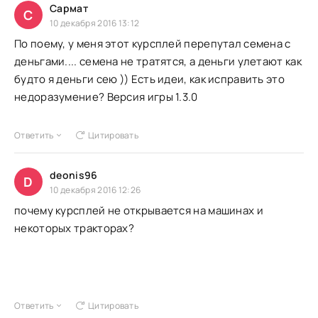
Сармат
С
10 декабря 2016 13:12
По поему, у меня этот курсплей перепутал семена с
деньгами.... семена не тратятся, а деньги улетают как
будто я деньги сею )) Есть идеи, как исправить это
недоразумение? Версия игры 1.3.0
Ответить
Цитировать
deonis96
D
10 декабря 2016 12:26
почему курсплей не открывается на машинах и
некоторых тракторах?
Ответить
Цитировать