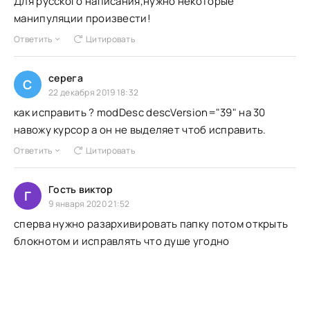
Для русского написания,нужно некоторые
манипуляции произвести!
Ответить
Цитировать
серега
С
22 декабря 2019 18:32
как исправить ? modDesc descVersion="39" на 30
навожу курсор а он не выделяет чтоб исправить.
Ответить
Цитировать
Гость виктор
Г
9 января 2020 21:52
сперва нужно разархивировать папку потом открыть
блокнотом и исправлять что душе угодно