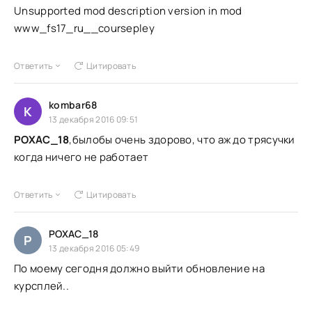
Unsupported mod description version in mod
www_fs17_ru__coursepley
Ответить
Цитировать
kombar68
K
13 декабря 2016 09:51
POXAC_18
,былобы очень здорово, что аж до трясучки
когда ничего не работает
Ответить
Цитировать
POXAC_18
P
13 декабря 2016 05:49
По моему сегодня должно выйти обновление на
курсплей..