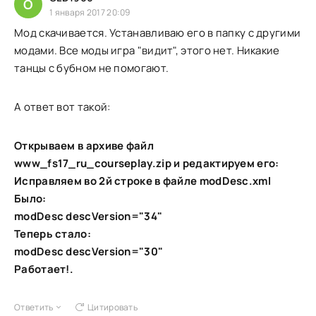
O
1 января 2017 20:09
Мод скачивается. Устанавливаю его в папку с другими
модами. Все моды игра "видит", этого нет. Никакие
танцы с бубном не помогают.
А ответ вот такой:
Открываем в архиве файл
www_fs17_ru_courseplay.zip и редактируем его:
Исправляем во 2й строке в файле modDesc.xml
Было:
modDesc descVersion="34"
Теперь стало:
modDesc descVersion="30"
Работает!.
Ответить
Цитировать