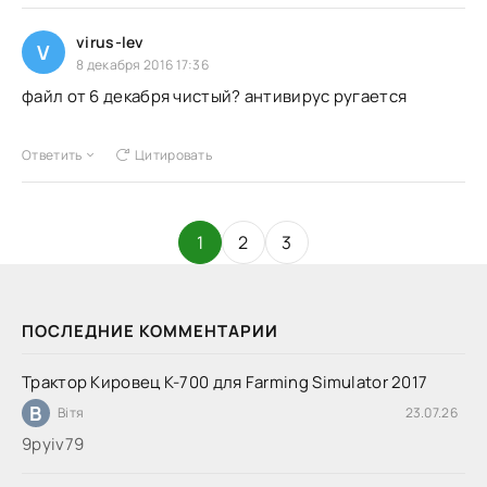
virus-lev
V
8 декабря 2016 17:36
файл от 6 декабря чистый? антивирус ругается
Ответить
Цитировать
1
2
3
ПОСЛЕДНИЕ КОММЕНТАРИИ
Трактор Кировец К-700 для Farming Simulator 2017
В
Вітя
23.07.26
9руіv79