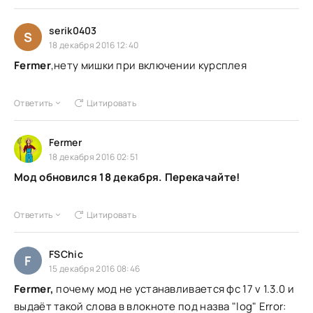
serik0403
S
18 декабря 2016 12:40
Fermer
,нету мишки при включении курсплея
Ответить
Цитировать
Fermer
18 декабря 2016 02:51
Мод обновился 18 декабря. Перекачайте!
Ответить
Цитировать
FSChic
F
15 декабря 2016 08:46
Fermer,
почему мод не устанавливается фс 17 v 1.3.0 и
выдаёт такой слова в влокноте под назва "log" Error: