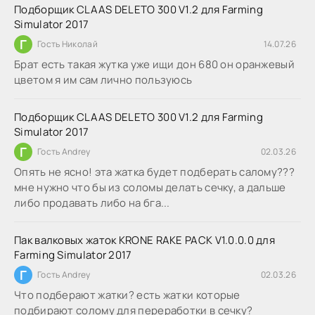
Подборщик CLAAS DELETO 300 V1.2 для Farming
Simulator 2017
Г
Гость Николай
14.07.26
Брат есть такая жутка уже ищи дон 680 он оранжевый
цветом я им сам лично пользуюсь
Подборщик CLAAS DELETO 300 V1.2 для Farming
Simulator 2017
Г
Гость Andrey
02.03.26
Опять не ясно! эта жатка будет подберать салому???
мне нужно что бы из соломы делать сечку, а дальше
либо продавать либо на бга...
Пак валковых жаток KRONE RAKE PACK V1.0.0.0 для
Farming Simulator 2017
Г
Гость Andrey
02.03.26
Что подберают жатки? есть жатки которые
подбирают солому для переработки в сечку?