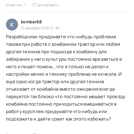
Ответить
Цитировать
kombar68
K
12 декабря 2016 21:36
Разрабодчики придумайте что-нибудь проблема
такова при работе с комбаином трактор или любая
другая техника при подьезде к комбаину для
забирания у него культуры постоянно врезаеться в
него и пишет помочь , что я только не делал и
настройки менял и технику проблема не исчезла. И
еще одно когда трактор или другая техника
отьезжает от комбайна вместо ожидания всегда
паркуется так близко что постоянно мешает проезду
комбайна постоянно приходиться вмешиваться в
работу курсплея.придумайте что нибудь или
подскажите и дайте совет как этого избежать?