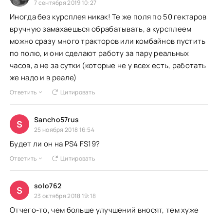
7 сентября 2019 10:27
Иногда без курсплея никак! Те же поля по 50 гектаров
вручную замахаешься обрабатывать, а курсплеем
можно сразу много тракторов или комбайнов пустить
по полю, и они сделают работу за пару реальных
часов, а не за сутки (которые не у всех есть, работать
же надо и в реале)
Ответить
Цитировать
Sancho57rus
S
25 ноября 2018 16:54
Будет ли он на PS4 FS19?
Ответить
Цитировать
solo762
S
23 октября 2018 19:18
Отчего-то, чем больше улучшений вносят, тем хуже