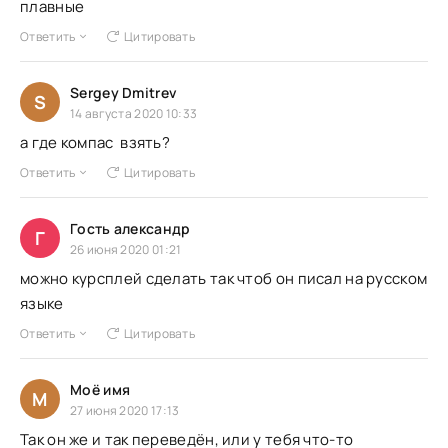
плавные
Ответить
Цитировать
Sergey Dmitrev
S
14 августа 2020 10:33
а где компас взять?
Ответить
Цитировать
Гость александр
Г
26 июня 2020 01:21
можно курсплей сделать так чтоб он писал на русском
языке
Ответить
Цитировать
Моё имя
М
27 июня 2020 17:13
Так он же и так переведён, или у тебя что-то