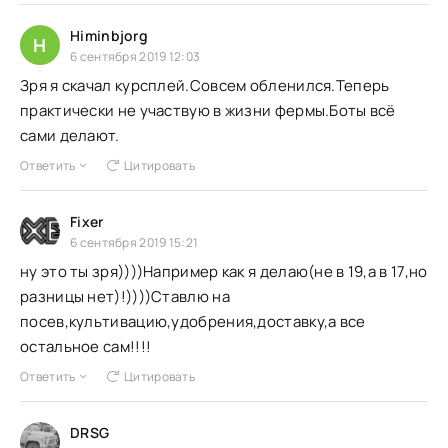
Himinbjorg
H
6 сентября 2019 12:03
Зря я скачал курсплей.Совсем обленился.Теперь
практически не участвую в жизни фермы.Боты всё
сами делают.
Ответить
Цитировать
Fixer
6 сентября 2019 15:21
ну это ты зря))))Например как я делаю(не в 19,а в 17,но
разницы нет)!))))Ставлю на
посев,культивацию,удобрения,доставку,а все
остальное сам!!!!
Ответить
Цитировать
DRSG