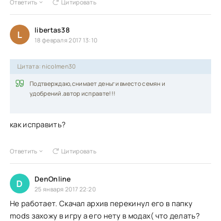
Ответить
Цитировать
libertas38
L
18 февраля 2017 13:10
Цитата: nicolmen30
Подтверждаю,снимает деньги вместо семян и
удобрений.автор исправте!!!
как исправить?
Ответить
Цитировать
DenOnline
D
25 января 2017 22:20
Не работает. Скачал архив перекинул его в папку
mods захожу в игру а его нету в модах( что делать?