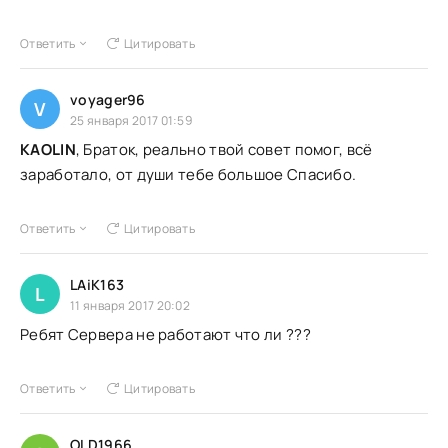
Ответить
Цитировать
voyager96
V
25 января 2017 01:59
KAOLIN
, Браток, реально твой совет помог, всё
заработало, от души тебе большое Спасибо.
Ответить
Цитировать
LAiK163
L
11 января 2017 20:02
Ребят Сервера не работают что ли ???
Ответить
Цитировать
OLD1966