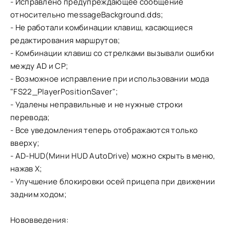
- Исправлено предупреждающее сообщение
относительно messageBackground.dds;
- Не работали комбинации клавиш, касающиеся
редактирования маршрутов;
- Комбинации клавиш со стрелками вызывали ошибки
между AD и CP;
- Возможное исправление при использовании мода
"FS22_PlayerPositionSaver";
- Удалены неправильные и не нужные строки
перевода;
- Все уведомления теперь отображаются только
вверху;
- AD-HUD(Мини HUD AutoDrive) можно скрыть в меню,
нажав X;
- Улучшение блокировки осей прицепа при движении
задним ходом;
Нововведения: