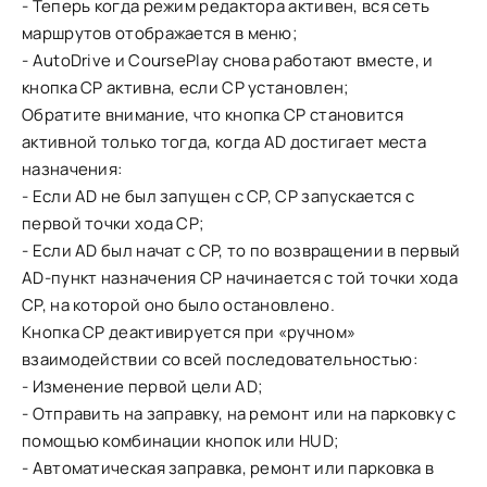
- Теперь когда режим редактора активен, вся сеть
маршрутов отображается в меню;
- AutoDrive и CoursePlay снова работают вместе, и
кнопка CP активна, если CP установлен;
Обратите внимание, что кнопка CP становится
активной только тогда, когда AD достигает места
назначения:
- Если AD не был запущен с CP, CP запускается с
первой точки хода CP;
- Если AD был начат с CP, то по возвращении в первый
AD-пункт назначения CP начинается с той точки хода
CP, на которой оно было остановлено.
Кнопка CP деактивируется при «ручном»
взаимодействии со всей последовательностью:
- Изменение первой цели AD;
- Отправить на заправку, на ремонт или на парковку с
помощью комбинации кнопок или HUD;
- Автоматическая заправка, ремонт или парковка в