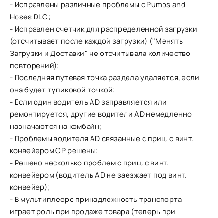
- Исправлены различные проблемы с Pumps and
Hoses DLC;
- Исправлен счетчик для распределенной загрузки
(отсчитывает после каждой загрузки) ("Менять
Загрузки и Доставки" не отсчитывала количество
повторений);
- Последняя путевая точка раздела удаляется, если
она будет тупиковой точкой;
- Если один водитель AD заправляется или
ремонтируется, другие водители AD немедленно
назначаются на комбайн;
- Проблемы водителя AD связанные с приц. с винт.
конвейером CP решены;
- Решено несколько проблем с приц. с винт.
конвейером (водитель AD не заезжает под винт.
конвейер);
- В мультиплеере принадлежность транспорта
играет роль при продаже товара (теперь при