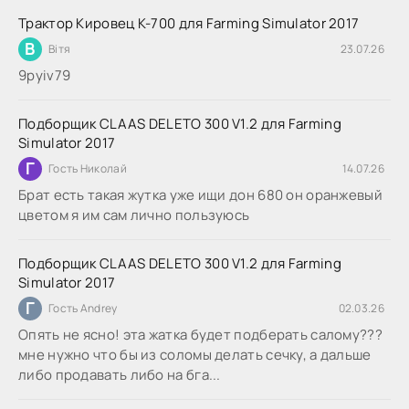
Трактор Кировец К-700 для Farming Simulator 2017
В
Вітя
23.07.26
9руіv79
Подборщик CLAAS DELETO 300 V1.2 для Farming
Simulator 2017
Г
Гость Николай
14.07.26
Брат есть такая жутка уже ищи дон 680 он оранжевый
цветом я им сам лично пользуюсь
Подборщик CLAAS DELETO 300 V1.2 для Farming
Simulator 2017
Г
Гость Andrey
02.03.26
Опять не ясно! эта жатка будет подберать салому???
мне нужно что бы из соломы делать сечку, а дальше
либо продавать либо на бга...