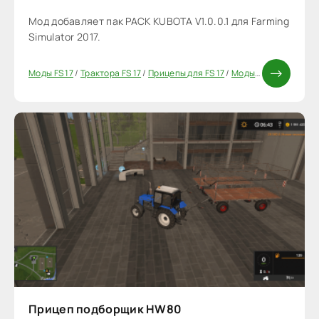
Мод добавляет пак PACK KUBOTA V1.0.0.1 для Farming
Simulator 2017.
Моды FS 17
/
Трактора FS 17
/
Прицепы для FS 17
/
Моды ФС 17
/
Паки
Прицеп подборщик HW80