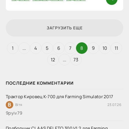
ЗАГРУЗИТЬ ЕЩЕ
1
...
4
5
6
7
8
9
10
11
12
...
73
ПОСЛЕДНИЕ КОММЕНТАРИИ
Трактор Кировец К-700 для Farming Simulator 2017
В
Вітя
23.07.26
9руіv79
Подборщик CLAAS DELETO 300 V1.2 для Farming