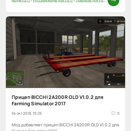
Моды FS 17
/
Русские моды для FS 17
/
Прицепы для FS 17
/
Моды ФС 17
Прицеп BICCHI 2A200R OLD V1.0.2 для
Farming Simulator 2017
04 окт 2018, 19:25
0
Мод добавляет прицеп BICCHI 2A200R OLD V1.0.2 для