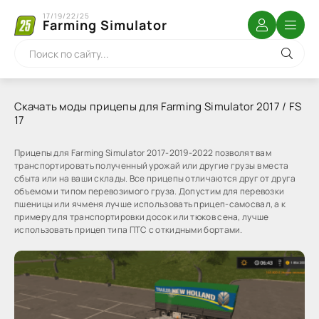
17/19/22/25
Farming Simulator
Скачать моды прицепы для Farming Simulator 2017 / FS
17
Прицепы для Farming Simulator 2017-2019-2022 позволят вам
транспортировать полученный урожай или другие грузы в места
сбыта или на ваши склады. Все прицепы отличаются друг от друга
объемом и типом перевозимого груза. Допустим для перевозки
пшеницы или ячменя лучше использовать прицеп-самосвал, а к
примеру для транспортировки досок или тюков сена, лучше
использовать прицеп типа ПТС с откидными бортами.