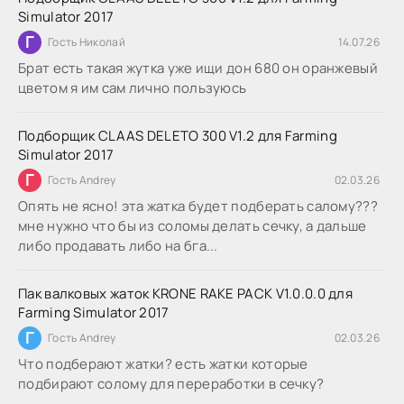
Simulator 2017
Г
Гость Николай
14.07.26
Брат есть такая жутка уже ищи дон 680 он оранжевый
цветом я им сам лично пользуюсь
Подборщик CLAAS DELETO 300 V1.2 для Farming
Simulator 2017
Г
Гость Andrey
02.03.26
Опять не ясно! эта жатка будет подберать салому???
мне нужно что бы из соломы делать сечку, а дальше
либо продавать либо на бга...
Пак валковых жаток KRONE RAKE PACK V1.0.0.0 для
Farming Simulator 2017
Г
Гость Andrey
02.03.26
Что подберают жатки? есть жатки которые
подбирают солому для переработки в сечку?