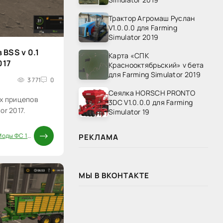
Трактор Агромаш Руслан
V1.0.0.0 для Farming
Simulator 2019
BSS v 0.1
Карта «СПК
017
Краснооктябрьский» v бета
для Farming Simulator 2019
3 771
0
Сеялка HORSCH PRONTO
х прицепов
3DC V1.0.0.0 для Farming
or 2017.
Simulator 19
7
оды ФС 17
/
Распределители
/
Паки
/
Паки
РЕКЛАМА
МЫ В ВКОНТАКТЕ