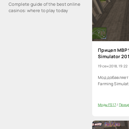
Complete guide of the best online
casinos: where to play today
Прицеп MBP 9
Simulator 20
19 сен 2018, 19:22
Мод добавляет 
Farming Simulat
Моды FS 17
/
Прице
20