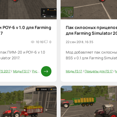
 РОУ-6 v 1.0 для Farming
Пак силосных прицепов 
17
для Farming Simulator 2
10 161
0
22 сен 2018, 16:35
пак ПИМ-20 и РОУ-6 v 1.0
Мод добавляет пак силосны
ulator 2017.
BSS v 0.1 для Farming Simulat
FS 2017
/
Моды FS 17
/
Русские моды для FS 17
Моды FS 17
/
Прицепы для FS 17
/
Прицепы для FS 17
/
Моды ФС 1
/
М
60