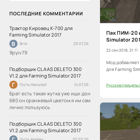
ПОСЛЕДНИЕ КОММЕНТАРИИ
Трактор Кировец К-700 для
Пак ПИМ-20 и
Farming Simulator 2017
Simulator 20
В
Вітя
23.07.26
22 сен 2018, 21:11
9руіv79
Мод добавляет 
Подборщик CLAAS DELETO 300
для Farming Sim
V1.2 для Farming Simulator 2017
Г
Гость Николай
14.07.26
Русские прицепы 
40
Брат есть такая жутка уже ищи дон
680 он оранжевый цветом я им сам
лично пользуюсь
Подборщик CLAAS DELETO 300
V1.2 для Farming Simulator 2017
Г
Гость Andrey
02.03.26