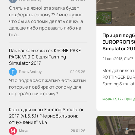
Опять не ясно! эта жатка будет
подберать салому??? мне нужно
что бы из соломы делать сечку, а
дальше либо продавать либо на
бга...
Прицеп под
EUROPROFI 50
Simulator 20
Пак валковых жаток KRONE RAKE
PACK V1.0.0.0 для Farming
21 сен 2018, 01:07
Simulator 2017
Мод добавляет
Г
Гость Andrey
02.03.26
POTTINGER EUR
Что подберают жатки? есть жатки
Farming Simulat
которые подбирают солому для
переработки в сечку?
Моды FS 17
/
Прице
60
Карта для игры Farming Simulator
2017 (v1.5.3.1) "Чернобыль зона
отчуждения" v1.4
M
Maya
28.01.26