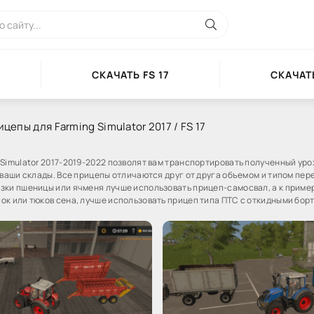
СКАЧАТЬ FS 17
СКАЧАТЬ
цепы для Farming Simulator 2017 / FS 17
 Simulator 2017-2019-2022 позволят вам транспортировать полученный уро
 ваши склады. Все прицепы отличаются друг от друга объемом и типом пер
зки пшеницы или ячменя лучше использовать прицеп-самосвал, а к приме
ок или тюков сена, лучше использовать прицеп типа ПТС с откидными бор