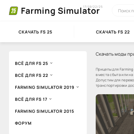
17/19/22/25
Farming Simulator
СКАЧАТЬ FS 25
СКАЧАТЬ FS 22
Скачать моды при
ВСЁ ДЛЯ FS 25
Прицепы для Farming
в места сбыта или на
ВСЁ ДЛЯ FS 22
Допустим для перево
транспортировки дос
FARMING SIMULATOR 2019
ВСЁ ДЛЯ FS 17
FARMING SIMULATOR 2015
ФОРУМ