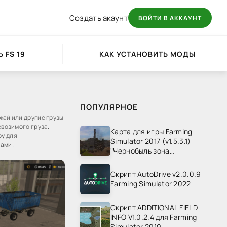
Создать акаунт
ВОЙТИ В АККАУНТ
 FS 19
КАК УСТАНОВИТЬ МОДЫ
ПОПУЛЯРНОЕ
жай или другие грузы
евозимого груза.
Карта для игры Farming
ру для
Simulator 2017 (v1.5.3.1)
тами.
"Чернобыль зона
отчуждения" v1.4
Скрипт AutoDrive v2.0.0.9
Farming Simulator 2022
Скрипт ADDITIONAL FIELD
INFO V1.0.2.4 для Farming
Simulator 2019