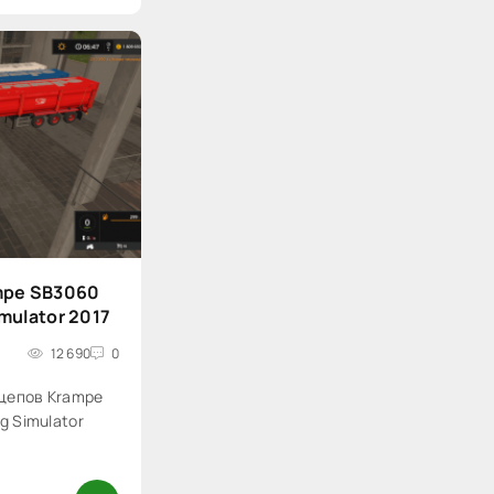
mpe SB3060
imulator 2017
12 690
0
цепов Krampe
g Simulator