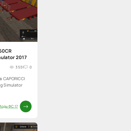
260CR
mulator 2017
3 551
0
в CAPORICCI
g Simulator
Моды ФС 17