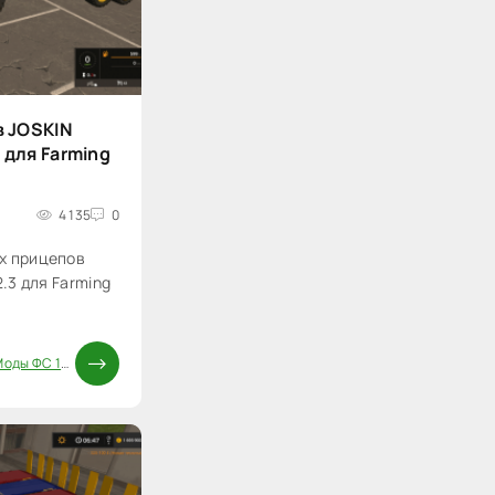
 JOSKIN
 для Farming
4 135
0
х прицепов
2.3 для Farming
оды ФС 17
/
Паки