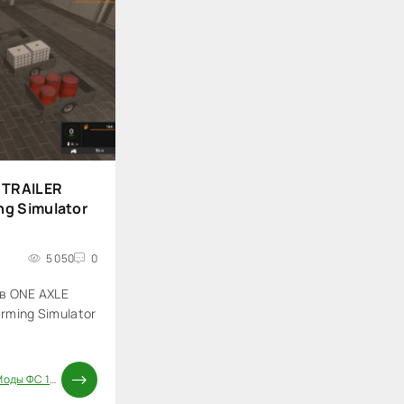
 TRAILER
ng Simulator
5 050
0
в ONE AXLE
arming Simulator
оды ФС 17
/
Паки