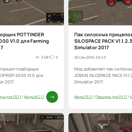
борщик POTTINGER
Пак силосных прицепов
00 V1.0 для Farming
SILOSPACE PACK V1.1.2.3
17
Simulator 2017
3 587
0
20 сен 2018, 00:43
 прицеп подборщик
Мод добавляет пак силосны
OPROFI 5000 V1.0 для
JOSKIN SILOSPACE PACK V1.1.
or 2017.
Simulator 2017.
пы для FS 17
/
Моды ФС 17
Моды FS 17
/
Прицепы для FS 17
/
М
20