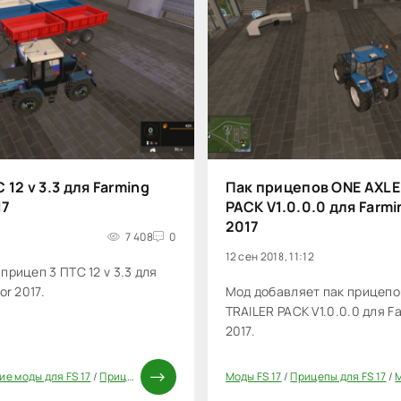
 12 v 3.3 для Farming
Пак прицепов ONE AXLE
17
PACK V1.0.0.0 для Farmi
2017
7 408
0
12 сен 2018, 11:12
прицеп 3 ПТС 12 v 3.3 для
or 2017.
Мод добавляет пак прицепо
TRAILER PACK V1.0.0.0 для F
2017.
ие моды для FS 17
/
Прицепы для FS 17
/
Моды ФС 17
Моды FS 17
/
Прицепы для FS 17
/
М
20