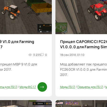
 V1.0 для Farming
Прицеп CAPORICCI FC
17
V1.0.0.0 для Farming Si
3 235
0
18 сен 2018, 01:10
прицеп MBP 9 V1.0 для
Мод добавляет пак прицепо
or 2017.
FC260CR V1.0.0.0 для Farmin
2017.
пы для FS 17
/
Моды ФС 17
Моды FS 17
/
Прицепы для FS 17
/
20