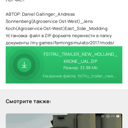
АВТОР: Daniel Gallinger_Andreas
Sonnenberg(Agroservice Ost-West)_Jens
Koch(Agroservice Ost-West)East_Side_Modding
Установка: файл в ZIP формате перенести в папку
документы /my games/farmingsimulator2017/mods/
FS17RU_TRAILER_NEW_HOLLAND_
KRONE_UAL.ZIP
Размер: 33.88 Mb
Название файла: fs17ru_trailer_new_holland_krone_ual.zip
Смотрите также: