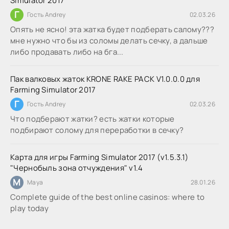
Simulator 2017
Г
Гость Andrey
02.03.26
Опять не ясно! эта жатка будет подберать салому???
мне нужно что бы из соломы делать сечку, а дальше
либо продавать либо на бга...
Пак валковых жаток KRONE RAKE PACK V1.0.0.0 для
Farming Simulator 2017
Г
Гость Andrey
02.03.26
Что подберают жатки? есть жатки которые
подбирают солому для переработки в сечку?
Карта для игры Farming Simulator 2017 (v1.5.3.1)
"Чернобыль зона отчуждения" v1.4
M
Maya
28.01.26
Complete guide of the best online casinos: where to
play today