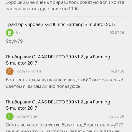
хороший мне очень понравилось советую если хоите
заправлять на одно поле по 1000
Трактор Кировец К-700 для Farming Simulator 2017
В
Вітя
23.07.26
9руіv79
Подборщик CLAAS DELETO 300 V1.2 для Farming
Simulator 2017
Г
Гость Николай
14.07.26
Брат есть такая жутка уже ищи дон 680 он оранжевый
цветом я им сам лично пользуюсь
Подборщик CLAAS DELETO 300 V1.2 для Farming
Simulator 2017
Г
Гость Andrey
02.03.26
Опять не ясно! эта жатка будет подберать салому???
мне нужно что бы из соломы делать сечку, а дальше