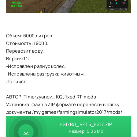
Объем: 6000 литров.
Стоимость: 19000.
Перевозит воду.
Версия 1.1:
-Исправлен радиус колес.
-Исправлена разгрузка животным.
Лог чист.
АВТОР: Timerzyanov_102,fixed RT-mods
Установка: файл в ZIP формате перенести в папку
документы /my games/farmingsimulator2017/mods/
FS17RU_RZT6_FS17.ZIP
Размер: 5.05 Mb