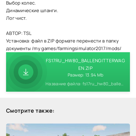
Выбор колес.
Динамические шланги.
Лог чист.
АВТОР: TSL
Установка: файл в ZIP формате перенести в папку
документы /my games/farmingsimulator2017/mods/
FS17RU_HW80_BALLENGITTERWAG
EN.ZIP
Размер: 13.94 Mb
Название файла: fs17ru_hw80_ballengitterwagen.zip
Смотрите также: