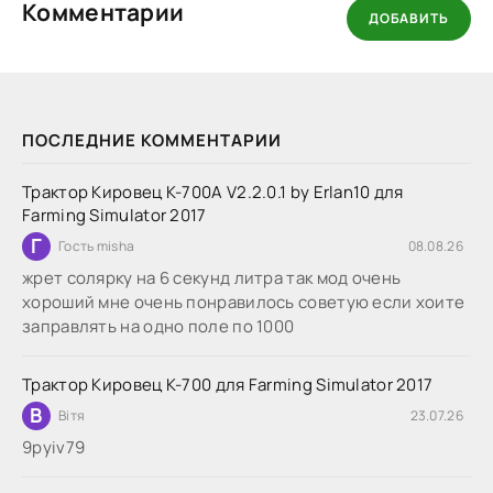
Комментарии
ДОБАВИТЬ
ПОСЛЕДНИЕ КОММЕНТАРИИ
Трактор Кировец К-700А V2.2.0.1 by Erlan10 для
Farming Simulator 2017
Г
Гость misha
08.08.26
жрет солярку на 6 секунд литра так мод очень
хороший мне очень понравилось советую если хоите
заправлять на одно поле по 1000
Трактор Кировец К-700 для Farming Simulator 2017
В
Вітя
23.07.26
9руіv79