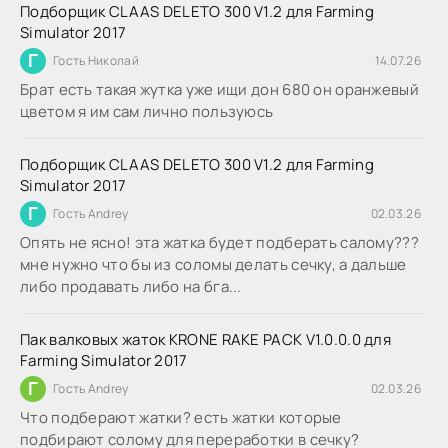
Подборщик CLAAS DELETO 300 V1.2 для Farming
Simulator 2017
Г
Гость Николай
14.07.26
Брат есть такая жутка уже ищи дон 680 он оранжевый
цветом я им сам лично пользуюсь
Подборщик CLAAS DELETO 300 V1.2 для Farming
Simulator 2017
Г
Гость Andrey
02.03.26
Опять не ясно! эта жатка будет подберать салому???
мне нужно что бы из соломы делать сечку, а дальше
либо продавать либо на бга...
Пак валковых жаток KRONE RAKE PACK V1.0.0.0 для
Farming Simulator 2017
Г
Гость Andrey
02.03.26
Что подберают жатки? есть жатки которые
подбирают солому для переработки в сечку?