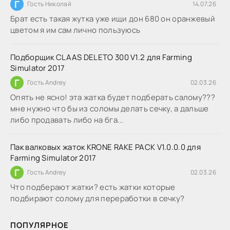
Г
Гость Николай
14.07.26
Брат есть такая жутка уже ищи дон 680 он оранжевый
цветом я им сам лично пользуюсь
Подборщик CLAAS DELETO 300 V1.2 для Farming
Simulator 2017
Г
Гость Andrey
02.03.26
Опять не ясно! эта жатка будет подберать салому???
мне нужно что бы из соломы делать сечку, а дальше
либо продавать либо на бга...
Пак валковых жаток KRONE RAKE PACK V1.0.0.0 для
Farming Simulator 2017
Г
Гость Andrey
02.03.26
Что подберают жатки? есть жатки которые
подбирают солому для переработки в сечку?
ПОПУЛЯРНОЕ