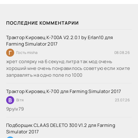
ПОСЛЕДНИЕ КОММЕНТАРИИ
Трактор Кировец К-700А V2.2.0.1 by Erlan10 для
Farming Simulator 2017
Г
Гость misha
08.08.26
жрет солярку на 6 секунд литра так мод очень
хороший мне очень понравилось советую если хоите
заправлять на одно поле по 1000
Трактор Кировец К-700 для Farming Simulator 2017
В
Вітя
23.07.26
9руіv79
Подборщик CLAAS DELETO 300 V1.2 для Farming
Simulator 2017