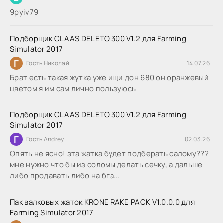
9руіv79
Подборщик CLAAS DELETO 300 V1.2 для Farming
Simulator 2017
Г
Гость Николай
14.07.26
Брат есть такая жутка уже ищи дон 680 он оранжевый
цветом я им сам лично пользуюсь
Подборщик CLAAS DELETO 300 V1.2 для Farming
Simulator 2017
Г
Гость Andrey
02.03.26
Опять не ясно! эта жатка будет подберать салому???
мне нужно что бы из соломы делать сечку, а дальше
либо продавать либо на бга...
Пак валковых жаток KRONE RAKE PACK V1.0.0.0 для
Farming Simulator 2017