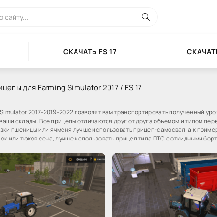
СКАЧАТЬ FS 17
СКАЧАТЬ
цепы для Farming Simulator 2017 / FS 17
 Simulator 2017-2019-2022 позволят вам транспортировать полученный уро
 ваши склады. Все прицепы отличаются друг от друга объемом и типом пер
зки пшеницы или ячменя лучше использовать прицеп-самосвал, а к приме
ок или тюков сена, лучше использовать прицеп типа ПТС с откидными бор