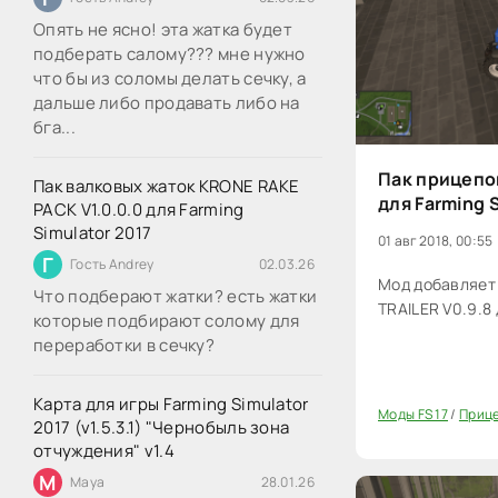
Опять не ясно! эта жатка будет
подберать салому??? мне нужно
что бы из соломы делать сечку, а
дальше либо продавать либо на
бга...
Пак прицепо
Пак валковых жаток KRONE RAKE
для Farming 
PACK V1.0.0.0 для Farming
Simulator 2017
01 авг 2018, 00:55
Г
Гость Andrey
02.03.26
Мод добавляет
Что подберают жатки? есть жатки
TRAILER V0.9.8 
которые подбирают солому для
переработки в сечку?
Карта для игры Farming Simulator
Моды FS 17
/
Прице
2017 (v1.5.3.1) "Чернобыль зона
20
отчуждения" v1.4
M
Maya
28.01.26