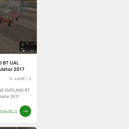
 BT UAL
ulator 2017
4 609
0
NE EMSLAND BT
lator 2017.
Моды ФС 17