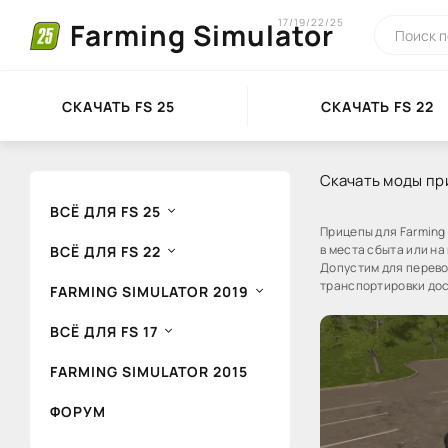
17/19/22/25
Farming Simulator
СКАЧАТЬ FS 25
СКАЧАТЬ FS 22
Скачать моды при
ВСЁ ДЛЯ FS 25
Прицепы для Farming
в места сбыта или на
ВСЁ ДЛЯ FS 22
Допустим для перево
транспортировки дос
FARMING SIMULATOR 2019
ВСЁ ДЛЯ FS 17
FARMING SIMULATOR 2015
ФОРУМ