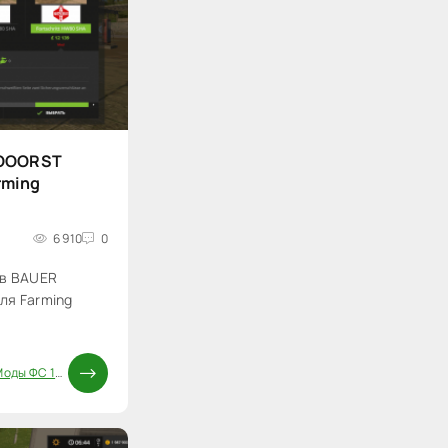
HOOORST
rming
6 910
0
ов BAUER
ля Farming
оды ФС 17
/
Паки