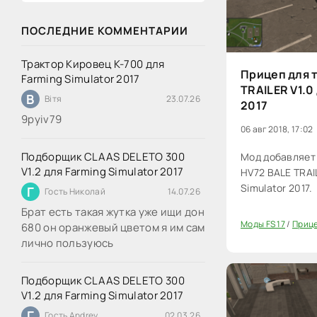
ПОСЛЕДНИЕ КОММЕНТАРИИ
Трактор Кировец К-700 для
Прицеп для 
Farming Simulator 2017
TRAILER V1.0
В
Вітя
23.07.26
2017
9руіv79
06 авг 2018, 17:02
Подборщик CLAAS DELETO 300
Мод добавляет
V1.2 для Farming Simulator 2017
HV72 BALE TRAIL
Simulator 2017.
Г
Гость Николай
14.07.26
Брат есть такая жутка уже ищи дон
Моды FS 17
/
Прице
680 он оранжевый цветом я им сам
20
лично пользуюсь
Подборщик CLAAS DELETO 300
V1.2 для Farming Simulator 2017
Г
Гость Andrey
02.03.26