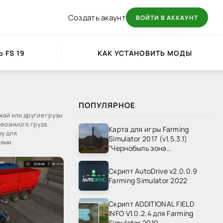
Создать акаунт
ВОЙТИ В АККАУНТ
 FS 19
КАК УСТАНОВИТЬ МОДЫ
ПОПУЛЯРНОЕ
жай или другие грузы
евозимого груза.
Карта для игры Farming
ру для
Simulator 2017 (v1.5.3.1)
тами.
"Чернобыль зона
отчуждения" v1.4
Скрипт AutoDrive v2.0.0.9
Farming Simulator 2022
Скрипт ADDITIONAL FIELD
INFO V1.0.2.4 для Farming
Simulator 2019