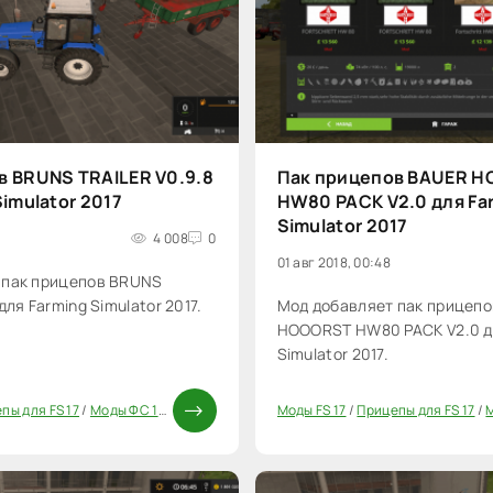
в BRUNS TRAILER V0.9.8
Пак прицепов BAUER 
Simulator 2017
HW80 PACK V2.0 для Fa
Simulator 2017
4 008
0
01 авг 2018, 00:48
 пак прицепов BRUNS
для Farming Simulator 2017.
Мод добавляет пак прицеп
HOOORST HW80 PACK V2.0 д
Simulator 2017.
пы для FS 17
/
Моды ФС 17
/
Паки
Моды FS 17
/
Прицепы для FS 17
/
М
20