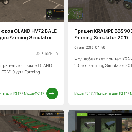
тюков OLAND HV72 BALE
Прицеп KRAMPE BBS900 
 для Farming Simulator
Farming Simulator 2017
04 авг 2018, 04:48
3 160
0
Мод добавляет прицеп KRA
 прицеп для тюков OLAND
1.0 для Farming Simulator 201
ER V1.0 для Farming
пы для FS 17
/
Моды ФС 17
Моды FS 17
/
Прицепы для FS 17
/
20