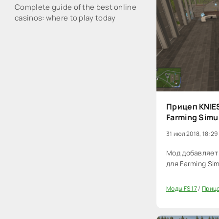
Complete guide of the best online
casinos: where to play today
Прицеп KNIES
Farming Simu
31 июл 2018, 18:29
Мод добавляет 
для Farming Sim
Моды FS 17
/
Прице
20