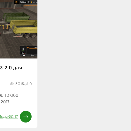
3.2.0 для
3 315
0
GL TDK160
 2017.
Моды ФС 17