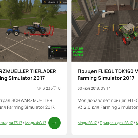
RZMUELLER TIEFLADER
Прицеп FLIEGL TDK160 V
ing Simulator 2017
Farming Simulator 2017
8
3 236
0
30 июл 2018, 09:14
т трал SCHWARZMUELLER
Мод добавляет прицеп FLIE
для Farming Simulator 2017.
V3.2.0 для Farming Simulator
пы для FS 17
/
Моды ФС 17
Моды FS 17
/
Прицепы для FS 17
/
0