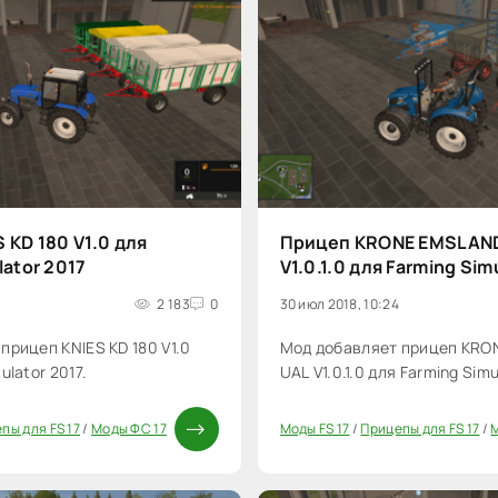
 KD 180 V1.0 для
Прицеп KRONE EMSLAND
lator 2017
V1.0.1.0 для Farming Sim
2 183
0
30 июл 2018, 10:24
прицеп KNIES KD 180 V1.0
Мод добавляет прицеп KRO
ulator 2017.
UAL V1.0.1.0 для Farming Simu
пы для FS 17
/
Моды ФС 17
Моды FS 17
/
Прицепы для FS 17
/
20