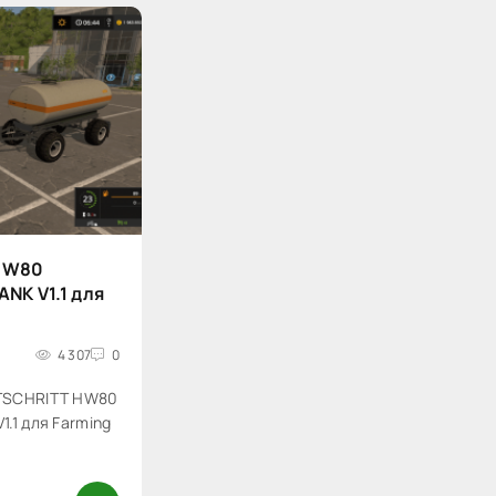
HW80
NK V1.1 для
4 307
0
RTSCHRITT HW80
.1 для Farming