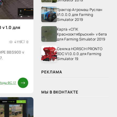
Трактор Агромаш Руслан
V1.0.0.0 для Farming
Simulator 2019
v 1.0 для
Карта «СПК
Краснооктябрьский» v бета
для Farming Simulator 2019
4 119
0
Сеялка HORSCH PRONTO
MPE BBS900 v
3DC V1.0.0.0 для Farming
7.
Simulator 19
РЕКЛАМА
Моды ФС 17
МЫ В ВКОНТАКТЕ