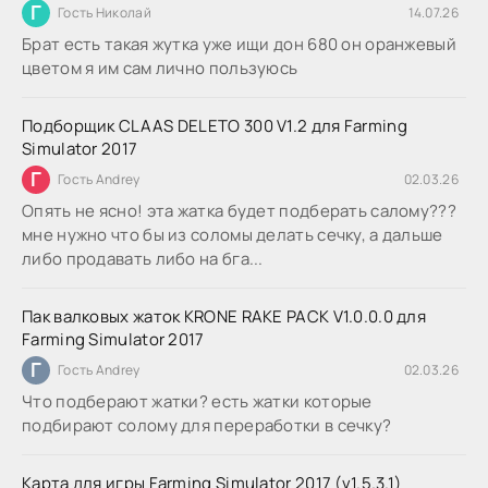
Г
Гость Николай
14.07.26
Брат есть такая жутка уже ищи дон 680 он оранжевый
цветом я им сам лично пользуюсь
Подборщик CLAAS DELETO 300 V1.2 для Farming
Simulator 2017
Г
Гость Andrey
02.03.26
Опять не ясно! эта жатка будет подберать салому???
мне нужно что бы из соломы делать сечку, а дальше
либо продавать либо на бга...
Пак валковых жаток KRONE RAKE PACK V1.0.0.0 для
Farming Simulator 2017
Г
Гость Andrey
02.03.26
Что подберают жатки? есть жатки которые
подбирают солому для переработки в сечку?
Карта для игры Farming Simulator 2017 (v1.5.3.1)