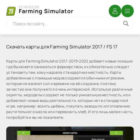
17/19/22/25
Farming Simulator
Скачать карты для Farming Simulator 2017 / FS 17
Карты для Farming Simulator 2017-2019-2022 добавят новые локации
где Вы можете заниматься фермерством, их обязательно следует
установить тем, кому надоела стандартная местность. Карты
добавленные с помощью модов создаются обычными игроками,
которые не жалеют сил и времени на её создание, поэтому
зачастую она получается очень интересной. Используя различные
скрипты, мододелы создают не только уникальную местность, но и
добавляют новые виды деятельности, которых нет в стандартной
игре, например: возить щебень, покупать заводы по изготовлению
растительного масла или перевозить хлеб. И это лишь малая часть,
попробуйте и вы не пожалеете.