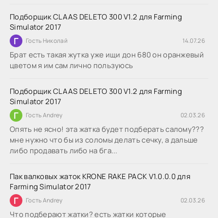
Подборщик CLAAS DELETO 300 V1.2 для Farming
Simulator 2017
Г
Гость Николай
14.07.26
Брат есть такая жутка уже ищи дон 680 он оранжевый
цветом я им сам лично пользуюсь
Подборщик CLAAS DELETO 300 V1.2 для Farming
Simulator 2017
Г
Гость Andrey
02.03.26
Опять не ясно! эта жатка будет подберать салому???
мне нужно что бы из соломы делать сечку, а дальше
либо продавать либо на бга...
Пак валковых жаток KRONE RAKE PACK V1.0.0.0 для
Farming Simulator 2017
Г
Гость Andrey
02.03.26
Что подберают жатки? есть жатки которые