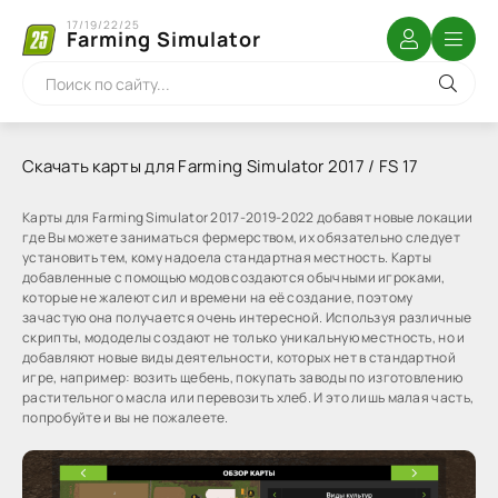
17/19/22/25
Farming Simulator
Скачать карты для Farming Simulator 2017 / FS 17
Карты для Farming Simulator 2017-2019-2022 добавят новые локации
где Вы можете заниматься фермерством, их обязательно следует
установить тем, кому надоела стандартная местность. Карты
добавленные с помощью модов создаются обычными игроками,
которые не жалеют сил и времени на её создание, поэтому
зачастую она получается очень интересной. Используя различные
скрипты, мододелы создают не только уникальную местность, но и
добавляют новые виды деятельности, которых нет в стандартной
игре, например: возить щебень, покупать заводы по изготовлению
растительного масла или перевозить хлеб. И это лишь малая часть,
попробуйте и вы не пожалеете.