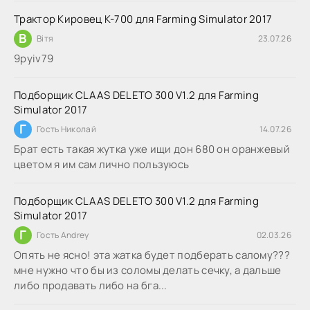
Трактор Кировец К-700 для Farming Simulator 2017
В
Вітя
23.07.26
9руіv79
Подборщик CLAAS DELETO 300 V1.2 для Farming
Simulator 2017
Г
Гость Николай
14.07.26
Брат есть такая жутка уже ищи дон 680 он оранжевый
цветом я им сам лично пользуюсь
Подборщик CLAAS DELETO 300 V1.2 для Farming
Simulator 2017
Г
Гость Andrey
02.03.26
Опять не ясно! эта жатка будет подберать салому???
мне нужно что бы из соломы делать сечку, а дальше
либо продавать либо на бга...