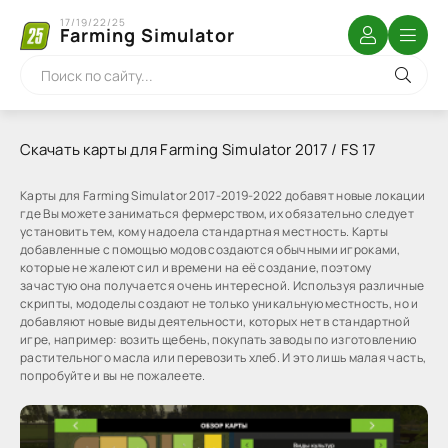
17/19/22/25
Farming Simulator
Скачать карты для Farming Simulator 2017 / FS 17
Карты для Farming Simulator 2017-2019-2022 добавят новые локации
где Вы можете заниматься фермерством, их обязательно следует
установить тем, кому надоела стандартная местность. Карты
добавленные с помощью модов создаются обычными игроками,
которые не жалеют сил и времени на её создание, поэтому
зачастую она получается очень интересной. Используя различные
скрипты, мододелы создают не только уникальную местность, но и
добавляют новые виды деятельности, которых нет в стандартной
игре, например: возить щебень, покупать заводы по изготовлению
растительного масла или перевозить хлеб. И это лишь малая часть,
попробуйте и вы не пожалеете.