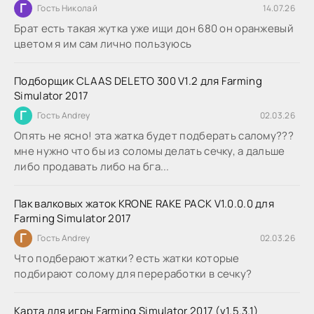
Г
Гость Николай
14.07.26
Брат есть такая жутка уже ищи дон 680 он оранжевый
цветом я им сам лично пользуюсь
Подборщик CLAAS DELETO 300 V1.2 для Farming
Simulator 2017
Г
Гость Andrey
02.03.26
Опять не ясно! эта жатка будет подберать салому???
мне нужно что бы из соломы делать сечку, а дальше
либо продавать либо на бга...
Пак валковых жаток KRONE RAKE PACK V1.0.0.0 для
Farming Simulator 2017
Г
Гость Andrey
02.03.26
Что подберают жатки? есть жатки которые
подбирают солому для переработки в сечку?
Карта для игры Farming Simulator 2017 (v1.5.3.1)