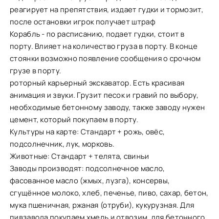
реагирует на препятствия, издает гудки и тормозит,
после остановки игрок получает штраф
Корабль - по расписанию, подает гудки, стоит в
порту. Влияет на количество груза в порту. В конце
стоянки возможно появление сообщения о срочном
грузе в порту.
роторный карьерный экскаватор. Есть красивая
анимация и звуки. Грузит песок и гравий по выбору,
необходимые бетонному заводу, также заводу нужен
цемент, который покупаем в порту.
Культуры на карте: Стандарт + рожь, овёс,
подсолнечник, лук, морковь.
Животные: Стандарт + телята, свиньи
Заводы производят: подсолнечное масло,
фасованное масло (жмых, лузга), консервы,
сгущённое молоко, хлеб, печенье, пиво, сахар, бетон,
мука пшеничная, ржаная (отруби), кукурузная. Для
пивзавода покупаем хмель и отвозим, для бетонного