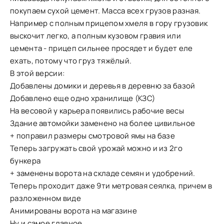
покупаем сухой цемент. Масса всех грузов разная.
Например с полным прицепом хмеля в гору грузовик
выскочит легко, а полным кузовом гравия или
цемента - прицеп сильнее просядет и будет еле
ехать, потому что груз тяжёлый.
В этой версии:
Добавлены домики и деревья в деревню за базой
Добавлено еще одно хранилище (КЗС)
На весовой у карьера появились рабочие весы
Здание автомойки заменено на более цивильное
+ поправил размеры смотровой ямы на базе
Теперь загружать свой урожай можно и из 2го
бункера
+ заменены ворота на складе семян и удобрений.
Теперь проходит даже 9ти метровая сеялка, причем в
разложенном виде
Анимированы ворота на магазине
Ну и самое главное