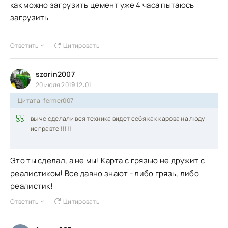
как можно загрузить цемент уже 4 часа пытаюсь
загрузить
Ответить
Цитировать
szorin2007
20 июля 2019 12:01
Цитата: fermer007
вы че сделали вся техника видет себя как карова на люду
исправте !!!!!
Это ты сделал, а не мы! Карта с грязью не дружит с
реалистиком! Все давно знают - либо грязь, либо
реалистик!
Ответить
Цитировать