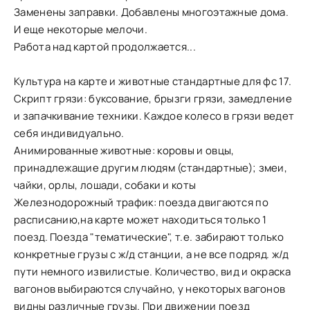
Заменены заправки. Добавлены многоэтажные дома.
И еще некоторые мелочи.
Работа над картой продолжается...
Культура на карте и животные стандартные для фс 17.
Скрипт грязи: буксование, брызги грязи, замедление
и запачкивание техники. Каждое колесо в грязи ведет
себя индивидуально.
Анимированные животные: коровы и овцы,
принадлежащие другим людям (стандартные); змеи,
чайки, орлы, лошади, собаки и коты
Железнодорожный трафик: поезда двигаются по
расписанию,на карте может находиться только 1
поезд. Поезда "тематические", т.е. забирают только
конкретные грузы с ж/д станции, а не все подряд. ж/д
пути немного извилистые. Количество, вид и окраска
вагонов выбираются случайно, у некоторых вагонов
видны различные грузы. При движении поезд