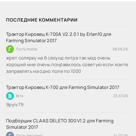
ПОСЛЕДНИЕ КОММЕНТАРИИ
Трактор Кировец К-700А V2.2.0.1 by Erlan10 для
Farming Simulator 2017
Г
Гость misha
08.08.26
жрет солярку на 6 секунд литра так мод очень
хороший мне очень понравилось советую если хоите
заправлять на одно поле по 1000
Трактор Кировец К-700 для Farming Simulator 2017
В
Вітя
23.07.26
9руіv79
Подборщик CLAAS DELETO 300 V1.2 для Farming
Simulator 2017
Г
Гость Николай
14.07.26