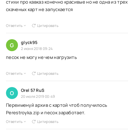
стихи про кавказ конечно красивые но не одна из трех
скаченых карт не запускается
Ответить
Цитировать
glyck95
G
2 июня 2018 09:24
песок не могу не чем нагрузить
Ответить
Цитировать
Orel 57 RuS
O
20 июля 2019 00:49
Переименуй архив с картой чтоб получилось
Perestroyka.zip и песок заработает.
Ответить
Цитировать