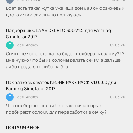
Брат есть такая жутка уже ищи дон 680 он оранжевый
цветом я им сам лично пользуюсь
Подборщик CLAAS DELETO 300 V1.2 для Farming
Simulator 2017
Г
Гость Andrey
02.03.26
Опять не ясно! эта жатка будет подберать салому???
мне нужно что бы из соломы делать сечку, а дальше
либо продавать либо на бга...
Пак валковых жаток KRONE RAKE PACK V1.0.0.0 для
Farming Simulator 2017
Г
Гость Andrey
02.03.26
Что подберают жатки? есть жатки которые
подбирают солому для переработки в сечку?
ПОПУЛЯРНОЕ