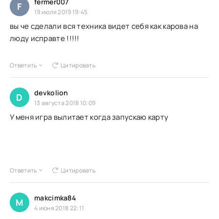
fermer007
F
19 июля 2019 19:45
вы че сделали вся техника видет себя как карова на
люду исправте !!!!!
Ответить
Цитировать
devkolion
D
13 августа 2018 10:09
У меня игра вылитает когда запускаю карту
Ответить
Цитировать
makcimka84
M
4 июня 2018 22:11