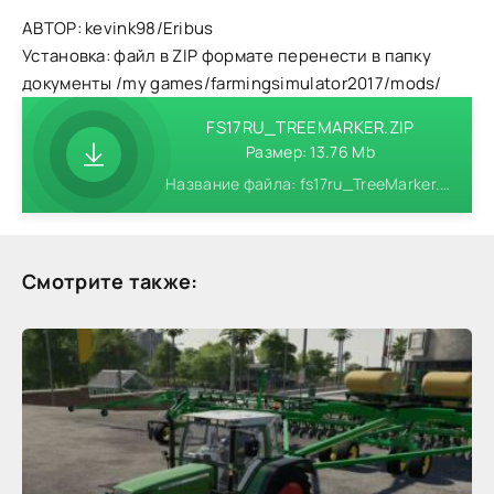
АВТОР: kevink98/Eribus
Установка: файл в ZIP формате перенести в папку
документы /my games/farmingsimulator2017/mods/
FS17RU_TREEMARKER.ZIP
Размер: 13.76 Mb
Название файла: fs17ru_TreeMarker.zip
Смотрите также: