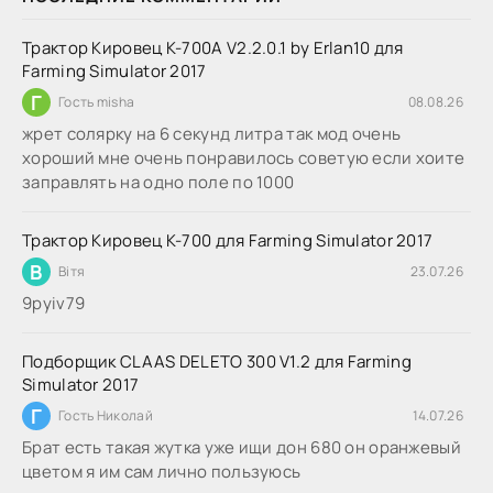
Трактор Кировец К-700А V2.2.0.1 by Erlan10 для
Farming Simulator 2017
Г
Гость misha
08.08.26
жрет солярку на 6 секунд литра так мод очень
хороший мне очень понравилось советую если хоите
заправлять на одно поле по 1000
Трактор Кировец К-700 для Farming Simulator 2017
В
Вітя
23.07.26
9руіv79
Подборщик CLAAS DELETO 300 V1.2 для Farming
Simulator 2017
Г
Гость Николай
14.07.26
Брат есть такая жутка уже ищи дон 680 он оранжевый
цветом я им сам лично пользуюсь