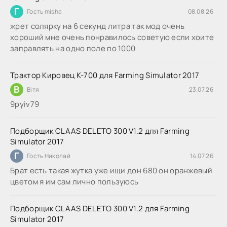
Г
Гость misha
08.08.26
жрет солярку на 6 секунд литра так мод очень
хороший мне очень понравилось советую если хоите
заправлять на одно поле по 1000
Трактор Кировец К-700 для Farming Simulator 2017
В
Вітя
23.07.26
9руіv79
Подборщик CLAAS DELETO 300 V1.2 для Farming
Simulator 2017
Г
Гость Николай
14.07.26
Брат есть такая жутка уже ищи дон 680 он оранжевый
цветом я им сам лично пользуюсь
Подборщик CLAAS DELETO 300 V1.2 для Farming
Simulator 2017