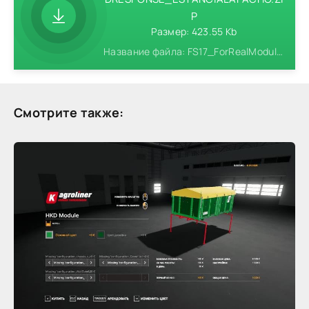
P
Размер: 423.55 Kb
Название файла: FS17_ForRealModule03_GroundResponse_EstanciaLapacho.zip
Смотрите также: