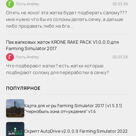
Г
Гость Andrey
02.03.26
Опять не ясно! эта жатка будет подберать салому???
мне нужно что бы из соломы делать сечку, а дальше
либо продавать либо на бга...
Пак валковых жаток KRONE RAKE PACK V1.0.0.0 для
Farming Simulator 2017
Г
Гость Andrey
02.03.26
Что подберают жатки? есть жатки которые
подбирают солому для переработки в сечку?
ПОПУЛЯРНОЕ
Карта для игры Farming Simulator 2017 (v1.5.3.1)
"Чернобыль зона отчуждения" v1.4
Скрипт AutoDrive v2.0.0.9 Farming Simulator 2022