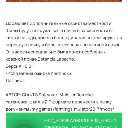
Добавляет дополнительные свойства местности.
Шины будут погружаться в почву в зависимости от
типа и погоды, колеса более динамично реагируют на
неровную почву и больше скользят по влажной почве.
Эта версия специально была приспособлена к
красной почве Estancia Lapacho.
Версия 1.0.0.1:
-Исправлена ошибка прописки.
Лог чист.
АВТОР: GIANTS Software, Meister Reineke
Установка: файл в ZIP формате перенести в папку
документы /my games/farmingsimulator2017/mods/
FS17_FORREALMODULE03_GROUN
DRESPONSE_ESTANCIALAPACHO.ZI