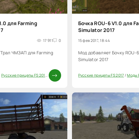
.0 для Farming
Бочка ROU-6 V1.0 для F
17
Simulator 2017
17 911
0
15 фев 2017, 18:44
 Трал ЧМЗАП для Farming
Мод добавляет Бочку ROU-6
Simulator 2017
/
Русские прицепы FS 2017
/
Моды FS 17
/
Русские моды для FS 17
Русские прицепы FS 2017
/
Прицепы дл
/
Моды F
20