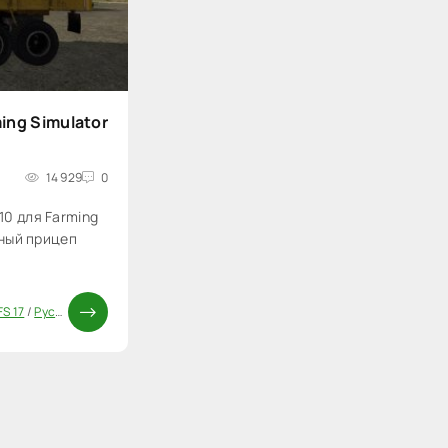
ing Simulator
14 929
0
0 для Farming
рный прицеп
S 17
/
Русские моды для FS 17
/
Прицепы для FS 17
/
Моды ФС 17