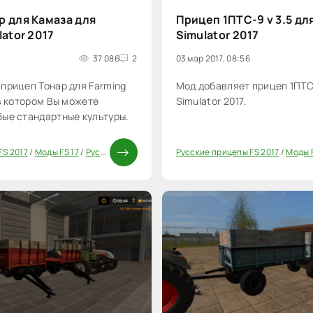
р для Камаза для
Прицеп 1ПТС-9 v 3.5 дл
lator 2017
Simulator 2017
37 086
2
03 мар 2017, 08:56
прицеп Тонар для Farming
Мод добавляет прицеп 1ПТС
 в котором Вы можете
Simulator 2017.
ые стандартные культуры.
FS 2017
/
Моды FS 17
/
Русские моды для FS 17
Русские прицепы FS 2017
/
Прицепы для FS 17
/
Моды ФС 1
/
Моды F
20