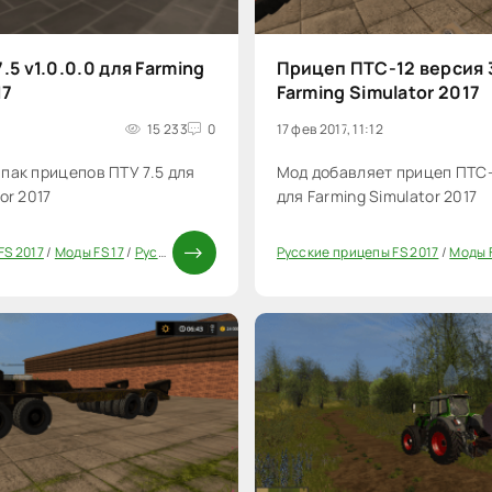
.5 v1.0.0.0 для Farming
Прицеп ПТС-12 версия 
17
Farming Simulator 2017
15 233
0
17 фев 2017, 11:12
пак прицепов ПТУ 7.5 для
Мод добавляет прицеп ПТС-
or 2017
для Farming Simulator 2017
FS 2017
/
Моды FS 17
/
Русские моды для FS 17
Русские прицепы FS 2017
/
Прицепы для FS 17
/
Моды ФС 1
/
Моды F
20