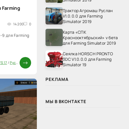
я Farming
Трактор Агромаш Руслан
V1.0.0.0 для Farming
Simulator 2019
14 200
0
Карта «СПК
-9 для Farming
Краснооктябрьский» v бета
для Farming Simulator 2019
Сеялка HORSCH PRONTO
3DC V1.0.0.0 для Farming
7
S 17
/
Русские моды для FS 17
/
Прицепы для FS 17
/
Моды ФС 17
Simulator 19
РЕКЛАМА
МЫ В ВКОНТАКТЕ