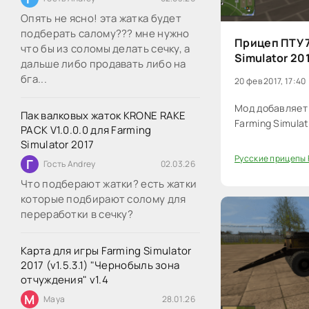
Опять не ясно! эта жатка будет
подберать салому??? мне нужно
Прицеп ПТУ 7
что бы из соломы делать сечку, а
Simulator 20
дальше либо продавать либо на
бга...
20 фев 2017, 17:40
Мод добавляет 
Пак валковых жаток KRONE RAKE
Farming Simulat
PACK V1.0.0.0 для Farming
Simulator 2017
Русские прицепы 
Г
Гость Andrey
02.03.26
20
Что подберают жатки? есть жатки
которые подбирают солому для
переработки в сечку?
Карта для игры Farming Simulator
2017 (v1.5.3.1) "Чернобыль зона
отчуждения" v1.4
M
Maya
28.01.26