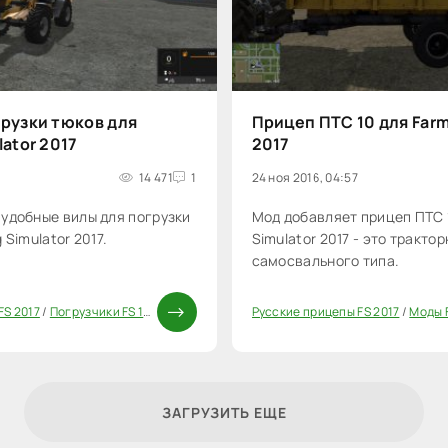
грузки тюков для
Прицеп ПТС 10 для Farm
lator 2017
2017
14 471
1
24 ноя 2016, 04:57
удобные вилы для погрузки
Мод добавляет прицеп ПТС 1
 Simulator 2017.
Simulator 2017 - это тракто
самосвального типа.
FS 2017
/
Погрузчики FS 17
/
Моды FS 17
/
Моды ФС 17
Русские прицепы FS 2017
/
Моды F
20
ЗАГРУЗИТЬ ЕЩЕ