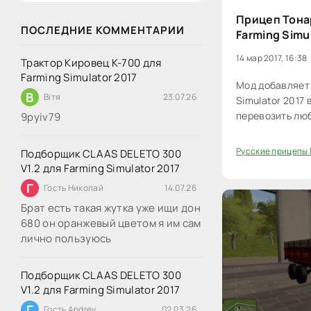
Прицеп Тона
ПОСЛЕДНИЕ КОММЕНТАРИИ
Farming Simu
14 мар 2017, 16:38
Трактор Кировец К-700 для
Farming Simulator 2017
Мод добавляет 
В
Вітя
23.07.26
Simulator 2017
перевозить люб
9руіv79
Русские прицепы 
Подборщик CLAAS DELETO 300
20
V1.2 для Farming Simulator 2017
Г
Гость Николай
14.07.26
Брат есть такая жутка уже ищи дон
680 он оранжевый цветом я им сам
лично пользуюсь
Подборщик CLAAS DELETO 300
V1.2 для Farming Simulator 2017
Г
Гость Andrey
02.03.26