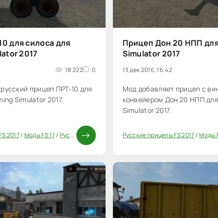
10 для силоса для
Прицеп Дон 20 НПП для
lator 2017
Simulator 2017
18 222
0
13 дек 2016, 16:42
русский прицеп ПРТ-10 для
Мод добавляет прицеп с ви
ing Simulator 2017.
конвейером Дон 20 НПП для
Simulator 2017.
FS 2017
/
Моды FS 17
/
Русские моды для FS 17
Русские прицепы FS 2017
/
Прицепы для FS 17
/
Моды ФС 1
/
Моды F
20