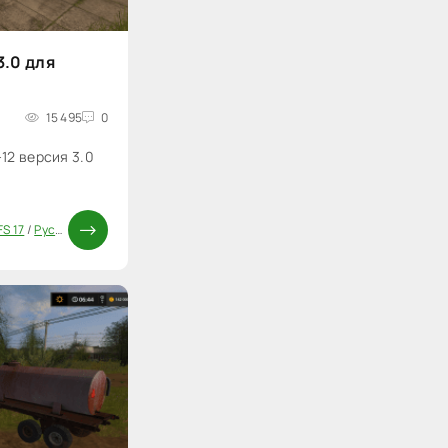
3.0 для
15 495
0
12 версия 3.0
7
S 17
/
Русские моды для FS 17
/
Прицепы для FS 17