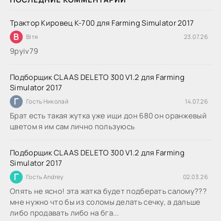
Трактор Кировец К-700 для Farming Simulator 2017
В
Вітя
23.07.26
9руіv79
Подборщик CLAAS DELETO 300 V1.2 для Farming
Simulator 2017
Г
Гость Николай
14.07.26
Брат есть такая жутка уже ищи дон 680 он оранжевый
цветом я им сам лично пользуюсь
Подборщик CLAAS DELETO 300 V1.2 для Farming
Simulator 2017
Г
Гость Andrey
02.03.26
Опять не ясно! эта жатка будет подберать салому???
мне нужно что бы из соломы делать сечку, а дальше
либо продавать либо на бга...