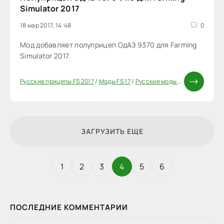
Simulator 2017
18 мар 2017, 14:48
0
Мод добавляет полуприцеп ОдАЗ 9370 для Farming
Simulator 2017.
Русские прицепы FS 2017
/
Моды FS 17
/
Русские моды для FS 17
/
Приц
ЗАГРУЗИТЬ ЕЩЕ
1
2
3
4
5
6
ПОСЛЕДНИЕ КОММЕНТАРИИ