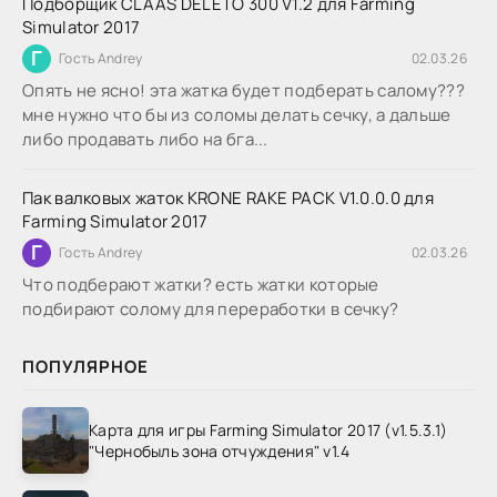
Подборщик CLAAS DELETO 300 V1.2 для Farming
Simulator 2017
Г
Гость Andrey
02.03.26
Опять не ясно! эта жатка будет подберать салому???
мне нужно что бы из соломы делать сечку, а дальше
либо продавать либо на бга...
Пак валковых жаток KRONE RAKE PACK V1.0.0.0 для
Farming Simulator 2017
Г
Гость Andrey
02.03.26
Что подберают жатки? есть жатки которые
подбирают солому для переработки в сечку?
ПОПУЛЯРНОЕ
Карта для игры Farming Simulator 2017 (v1.5.3.1)
"Чернобыль зона отчуждения" v1.4