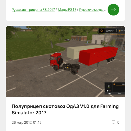
Русские прицепы FS 2017
/
Моды FS 17
/
Русские моды для FS 17
/
Русс
Полуприцеп скотовоз ОдАЗ V1.0 для Farming
Simulator 2017
26 мар 2017, 01:15
0