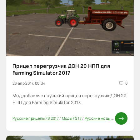
Прицеп перегрузчик ДОН 20 НПП для
Farming Simulator 2017
23 апр 2017, 00:34
0
Мод добавляет русский прицеп перегрузчик ДОН 20
НПП для Farming Simulator 2017.
Русские прицепы FS 2017
/
Моды FS 17
/
Русские моды для FS 17
/
Приц