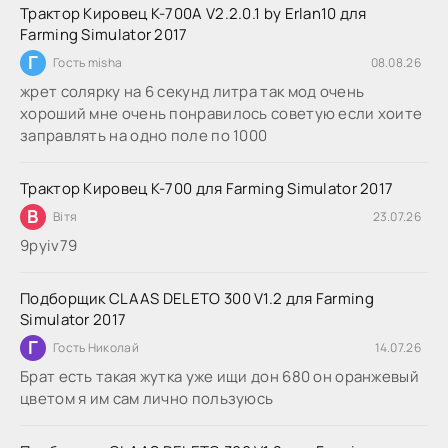
Трактор Кировец К-700А V2.2.0.1 by Erlan10 для
Farming Simulator 2017
Г
Гость misha
08.08.26
жрет солярку на 6 секунд литра так мод очень
хороший мне очень понравилось советую если хоите
заправлять на одно поле по 1000
Трактор Кировец К-700 для Farming Simulator 2017
В
Вітя
23.07.26
9руіv79
Подборщик CLAAS DELETO 300 V1.2 для Farming
Simulator 2017
Г
Гость Николай
14.07.26
Брат есть такая жутка уже ищи дон 680 он оранжевый
цветом я им сам лично пользуюсь