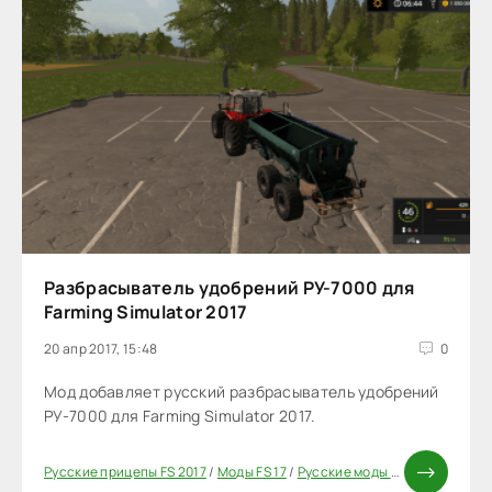
Разбрасыватель удобрений РУ-7000 для
Farming Simulator 2017
20 апр 2017, 15:48
0
Мод добавляет русский разбрасыватель удобрений
РУ-7000 для Farming Simulator 2017.
Русские прицепы FS 2017
/
Моды FS 17
/
Русские моды для FS 17
/
Моды