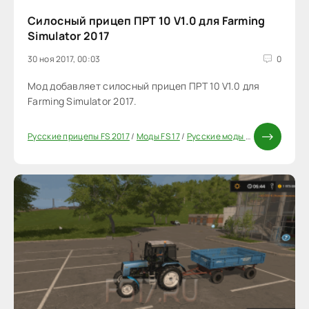
Силосный прицеп ПРТ 10 V1.0 для Farming
Simulator 2017
30 ноя 2017, 00:03
0
Мод добавляет силосный прицеп ПРТ 10 V1.0 для
Farming Simulator 2017.
Русские прицепы FS 2017
/
Моды FS 17
/
Русские моды для FS 17
/
Моды