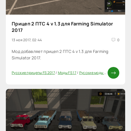
Прицеп 2 ПТС 4 v 1.3 для Farming Simulator
2017
13 ноя 2017, 02:44
0
Мод добавляет прицеп 2 ПТС 4 v 1.3 для Farming
Simulator 2017.
Русские прицепы FS 2017
/
Моды FS 17
/
Русские моды для FS 17
/
Моды