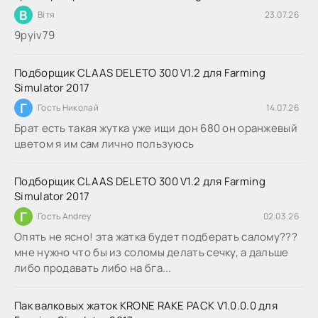
В
Вітя
23.07.26
9руіv79
Подборщик CLAAS DELETO 300 V1.2 для Farming
Simulator 2017
Г
Гость Николай
14.07.26
Брат есть такая жутка уже ищи дон 680 он оранжевый
цветом я им сам лично пользуюсь
Подборщик CLAAS DELETO 300 V1.2 для Farming
Simulator 2017
Г
Гость Andrey
02.03.26
Опять не ясно! эта жатка будет подберать салому???
мне нужно что бы из соломы делать сечку, а дальше
либо продавать либо на бга...
Пак валковых жаток KRONE RAKE PACK V1.0.0.0 для