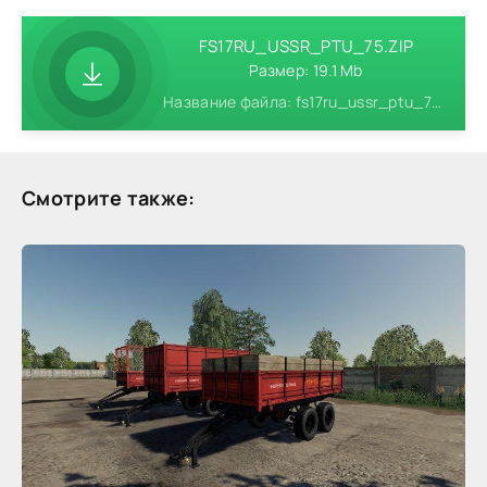
FS17RU_USSR_PTU_75.ZIP
Размер: 19.1 Mb
Название файла: fs17ru_ussr_ptu_75.zip
Смотрите также: