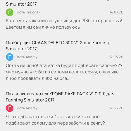
Simulator 2017
Г
Гость Николай
14.07.26
Брат есть такая жутка уже ищи дон 680 он оранжевый
цветом я им сам лично пользуюсь
Подборщик CLAAS DELETO 300 V1.2 для Farming
Simulator 2017
Г
Гость Andrey
02.03.26
Опять не ясно! эта жатка будет подберать салому???
мне нужно что бы из соломы делать сечку, а дальше
либо продавать либо на бга...
Пак валковых жаток KRONE RAKE PACK V1.0.0.0 для
Farming Simulator 2017
Г
Гость Andrey
02.03.26
Что подберают жатки? есть жатки которые
подбирают солому для переработки в сечку?