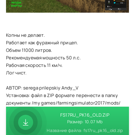
Копны не делает.
Работает как фуражный прицеп.
Объем 11000 литров.
Рекомендуемая мощность 50 л.с.
Рабочая скорость 11 км/ч.
Лог чист.
АВТОР: serega prilepskiy Andy_V
Установка: файл в ZIP формате перенести в папку
документы /my games/farmingsimulator2017/mods/
FS17RU_PK16_OLD.ZIP
Размер: 10.07 Mb
Название файла: fs17ru_pk16_old.zip