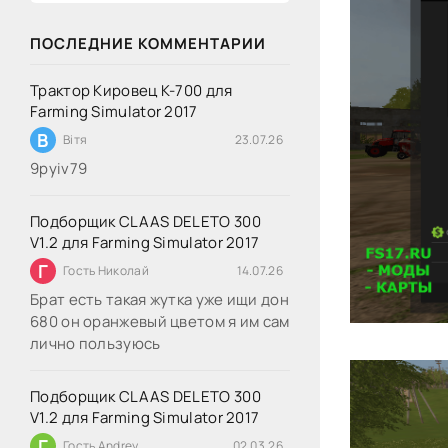
ПОСЛЕДНИЕ КОММЕНТАРИИ
Трактор Кировец К-700 для
Farming Simulator 2017
В
Вітя
23.07.26
9руіv79
Подборщик CLAAS DELETO 300
V1.2 для Farming Simulator 2017
Г
Гость Николай
14.07.26
Брат есть такая жутка уже ищи дон
680 он оранжевый цветом я им сам
лично пользуюсь
Подборщик CLAAS DELETO 300
V1.2 для Farming Simulator 2017
Г
Гость Andrey
02.03.26