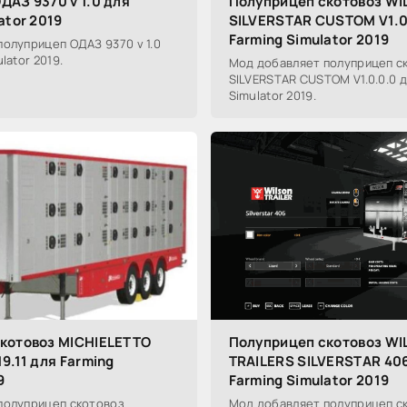
ДАЗ 9370 v 1.0 для
Полуприцеп скотовоз W
ator 2019
SILVERSTAR CUSTOM V1.0
Farming Simulator 2019
олуприцеп ОДАЗ 9370 v 1.0
lator 2019.
Мод добавляет полуприцеп с
SILVERSTAR CUSTOM V1.0.0.0 д
Simulator 2019.
котовоз MICHIELETTO
Полуприцеп скотовоз W
9.11 для Farming
TRAILERS SILVERSTAR 406
9
Farming Simulator 2019
полуприцеп скотовоз
Мод добавляет полуприцеп с