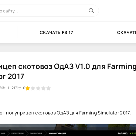
СКАЧАТЬ FS 17
СКАЧАТЬ
цеп скотовоз ОдАЗ V1.0 для Farmin
or 2017
5
2
3
11 213
4
5
0
т полуприцеп скотовоз ОдАЗ для Farming Simulator 2017.