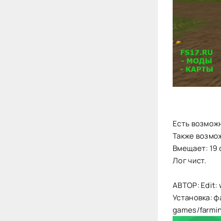
Есть возмож
Также возмож
Вмещает: 19 
Лог чист.
АВТОР: Edit: 
Установка: ф
games/farmi