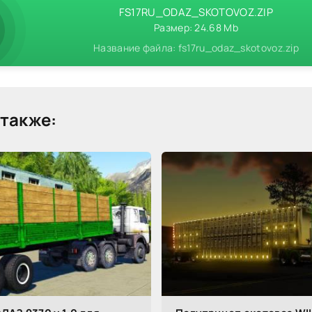
FS17RU_ODAZ_SKOTOVOZ.ZIP
Размер: 24.68 Mb
Название файла: fs17ru_odaz_skotovoz.zip
также: