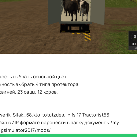
ность выбрать основной цвет.
ность выбрать 4 типа протектора.
свиней, 23 овцы, 12 коров.
werik, Silak_68.kto-totutzdes, in fs 17 Tractorist56
айл в ZIP формате перенести в папку документы /my
ngsimulator2017/mods/