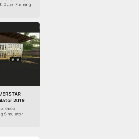
0.0 для Farming
LVERSTAR
ulator 2019
котовоз
ng Simulator