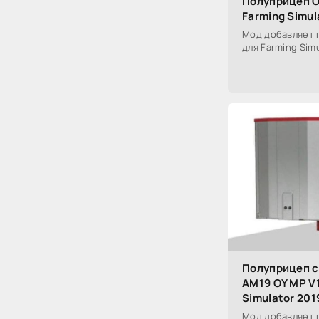
Полуприцеп О
Farming Simul
Мод добавляет п
для Farming Simu
Полуприцеп с
AM19 OY MP V1
Simulator 201
Мод добавляет 