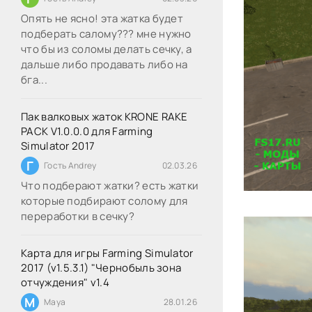
Опять не ясно! эта жатка будет
подберать салому??? мне нужно
что бы из соломы делать сечку, а
дальше либо продавать либо на
бга...
Пак валковых жаток KRONE RAKE
PACK V1.0.0.0 для Farming
Simulator 2017
Г
Гость Andrey
02.03.26
Что подберают жатки? есть жатки
которые подбирают солому для
переработки в сечку?
Карта для игры Farming Simulator
2017 (v1.5.3.1) "Чернобыль зона
отчуждения" v1.4
M
Maya
28.01.26