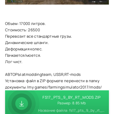
Объем: 17000 литров.
Стоимость: 26500
Перевозит все стандартные грузы.
Динамические шланги.
Деформация колес.
Пачкается/моется.
Лог чист.
АВТОРЫ:atmoddingteam, USSR,RT-mods
Установка: файл в ZIP формате перенести в папку
документы /my games/farmingsimulator2017/mods/
FS17_PTS_9_BY_RT_MODS.ZIP
Размер: 8.85 Mb
Название файла: fs17_pts_9_by_rt_mods.zip