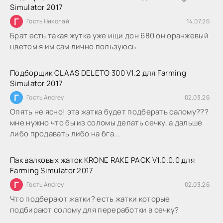
Simulator 2017
Г
Гость Николай
14.07.26
Брат есть такая жутка уже ищи дон 680 он оранжевый
цветом я им сам лично пользуюсь
Подборщик CLAAS DELETO 300 V1.2 для Farming
Simulator 2017
Г
Гость Andrey
02.03.26
Опять не ясно! эта жатка будет подберать салому???
мне нужно что бы из соломы делать сечку, а дальше
либо продавать либо на бга...
Пак валковых жаток KRONE RAKE PACK V1.0.0.0 для
Farming Simulator 2017
Г
Гость Andrey
02.03.26
Что подберают жатки? есть жатки которые
подбирают солому для переработки в сечку?