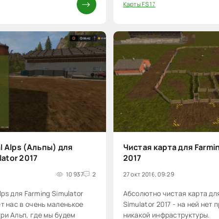
Карты FS 17
20
al Alps (Альпы) для
Чистая карта для Farmin
lator 2017
2017
10 937
2
27 окт 2016, 09:29
Alps для Farming Simulator
Абсолютно чистая карта дл
ет нас в очень маленькое
Simulator 2017 - на ней нет
ри Альп, где мы будем
никакой инфраструктуры.