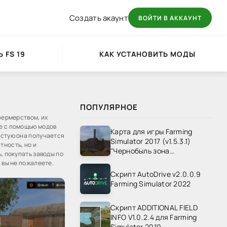
Создать акаунт
ВОЙТИ В АККАУНТ
 FS 19
КАК УСТАНОВИТЬ МОДЫ
ПОПУЛЯРНОЕ
фермерством, их
ые с помощью модов
Карта для игры Farming
астую она получается
Simulator 2017 (v1.5.3.1)
тность, но и
"Чернобыль зона
, покупать заводы по
отчуждения" v1.4
 вы не пожалеете.
Скрипт AutoDrive v2.0.0.9
Farming Simulator 2022
Скрипт ADDITIONAL FIELD
INFO V1.0.2.4 для Farming
Simulator 2019