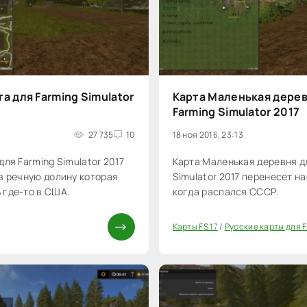
а для Farming Simulator
Карта Маленькая дерев
Farming Simulator 2017
27 735
10
18 ноя 2016, 23:13
для Farming Simulator 2017
Карта Маленькая деревня д
в речную долину которая
Simulator 2017 перенесет н
 где-то в США.
когда распался СССР.
Карты FS 17
/
Русские карты для F
20