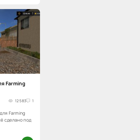
ля Farming
12 583
1
для Farming
всё сделано под