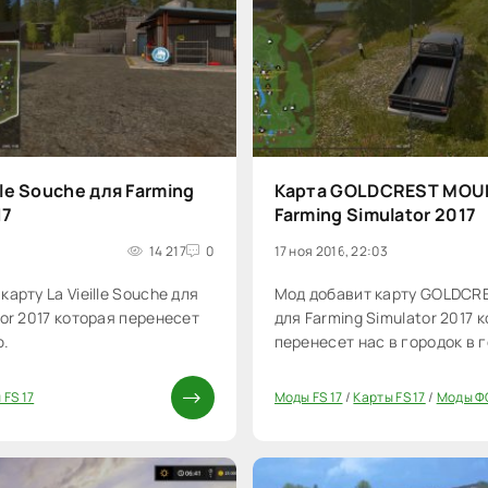
lle Souche для Farming
Карта GOLDCREST MOU
17
Farming Simulator 2017
14 217
0
17 ноя 2016, 22:03
арту La Vieille Souche для
Мод добавит карту GOLDC
tor 2017 которая перенесет
для Farming Simulator 2017 
ю.
перенесет нас в городок в г
 FS 17
Моды FS 17
/
Карты FS 17
/
Моды Ф
20