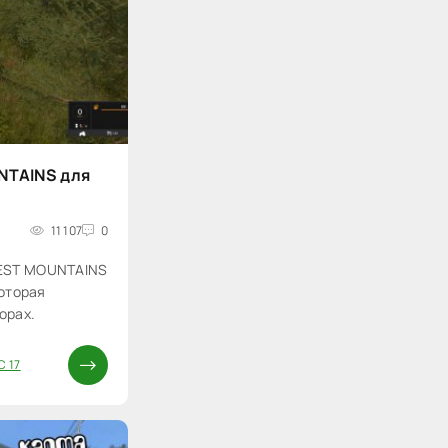
NTAINS для
11 107
0
REST MOUNTAINS
которая
орах.
С 17