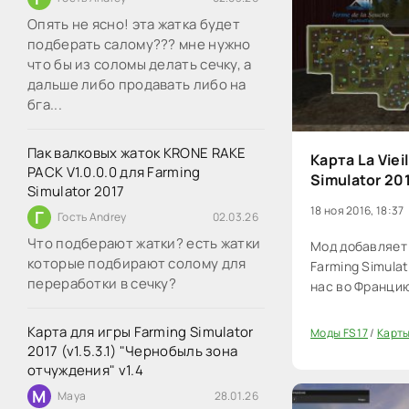
Опять не ясно! эта жатка будет
подберать салому??? мне нужно
что бы из соломы делать сечку, а
дальше либо продавать либо на
бга...
Пак валковых жаток KRONE RAKE
Карта La Viei
PACK V1.0.0.0 для Farming
Simulator 20
Simulator 2017
18 ноя 2016, 18:37
Г
Гость Andrey
02.03.26
Что подберают жатки? есть жатки
Мод добавляет к
которые подбирают солому для
Farming Simula
переработки в сечку?
нас во Франци
Карта для игры Farming Simulator
Моды FS 17
/
Карты
20
2017 (v1.5.3.1) "Чернобыль зона
отчуждения" v1.4
M
Maya
28.01.26