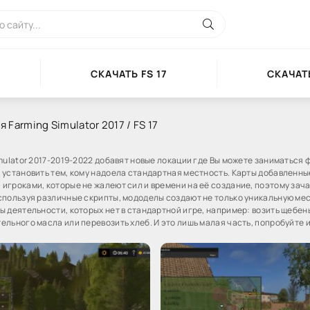
СКАЧАТЬ FS 17
СКАЧАТЬ
 Farming Simulator 2017 / FS 17
mulator 2017-2019-2022 добавят новые локации где Вы можете заниматься 
 установить тем, кому надоела стандартная местность. Карты добавленн
игроками, которые не жалеют сил и времени на её создание, поэтому зач
спользуя различные скрипты, мододелы создают не только уникальную мес
 деятельности, которых нет в стандартной игре, например: возить щебень
льного масла или перевозить хлеб. И это лишь малая часть, попробуйте и