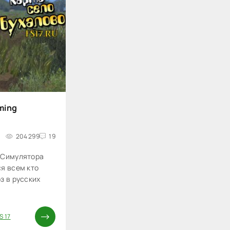
ming
204 299
19
 Симулятора
я всем кто
з в русских
S 17