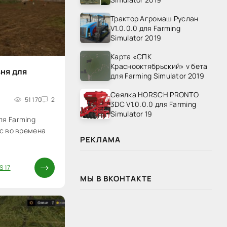
Трактор Агромаш Руслан
V1.0.0.0 для Farming
Simulator 2019
Карта «СПК
Краснооктябрьский» v бета
ня для
для Farming Simulator 2019
Сеялка HORSCH PRONTO
51 170
2
3DC V1.0.0.0 для Farming
Simulator 19
ля Farming
ас во времена
РЕКЛАМА
S 17
МЫ В ВКОНТАКТЕ