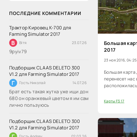
ПОСЛЕДНИЕ КОММЕНТАРИИ
Трактор Кировец К-700 для
Farming Simulator 2017
В
Большая карт
Вітя
23.07.26
2017
9руіv79
23 ноя 2016, 04:25
Подборщик CLAAS DELETO 300
Большая карта 
V1.2 для Farming Simulator 2017
перенесет нас 
Г
Гость Николай
14.07.26
расположилась
Брат есть такая жутка уже ищи дон
680 он оранжевый цветом я им сам
Карты FS 17
лично пользуюсь
20
Подборщик CLAAS DELETO 300
V1.2 для Farming Simulator 2017
Г
Гость Andrey
02.03.26