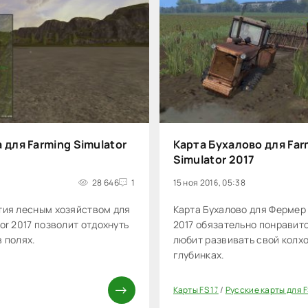
 для Farming Simulator
Карта Бухалово для Far
Simulator 2017
28 646
1
15 ноя 2016, 05:38
тия лесным хозяйством для
Карта Бухалово для Фермер
tor 2017 позволит отдохнуть
2017 обязательно понравитс
в полях.
любит развивать свой колхо
глубинках.
Карты FS 17
/
Русские карты для F
20