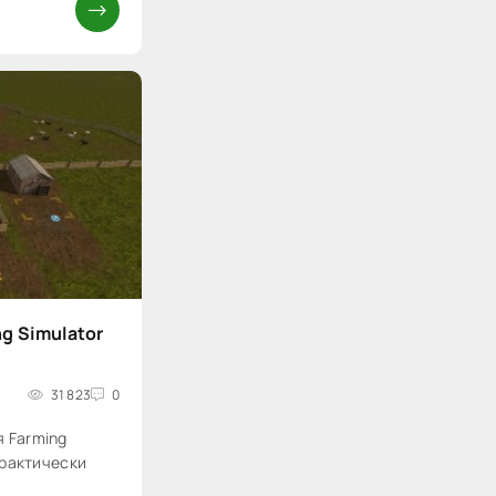
g Simulator
31 823
0
я Farming
 практически