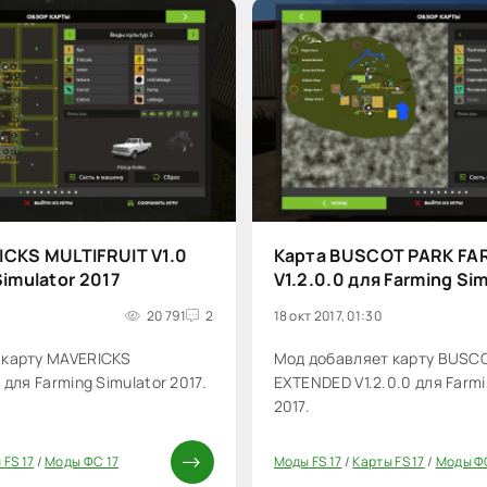
ICKS MULTIFRUIT V1.0
Карта BUSCOT PARK FA
Simulator 2017
V1.2.0.0 для Farming Si
20 791
2
18 окт 2017, 01:30
 карту MAVERICKS
Мод добавляет карту BUSC
 для Farming Simulator 2017.
EXTENDED V1.2.0.0 для Farmi
2017.
 FS 17
/
Моды ФС 17
Моды FS 17
/
Карты FS 17
/
Моды Ф
0