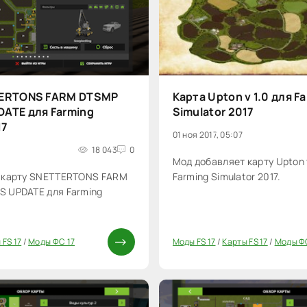
TERTONS FARM DTSMP
Карта Upton v 1.0 для F
ATE для Farming
Simulator 2017
17
01 ноя 2017, 05:07
18 043
0
Мод добавляет карту Upton v
 карту SNETTERTONS FARM
Farming Simulator 2017.
 UPDATE для Farming
 FS 17
/
Моды ФС 17
Моды FS 17
/
Карты FS 17
/
Моды Ф
20