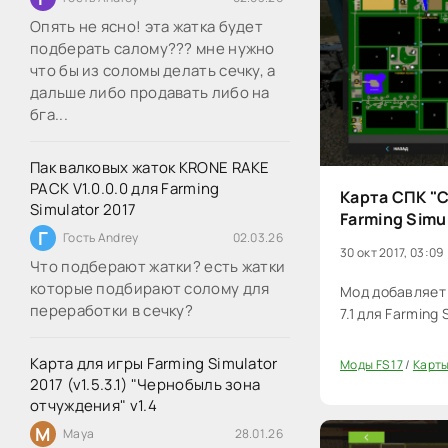
Опять не ясно! эта жатка будет
подберать салому??? мне нужно
что бы из соломы делать сечку, а
дальше либо продавать либо на
бга...
Пак валковых жаток KRONE RAKE
PACK V1.0.0.0 для Farming
Карта СПК "С
Simulator 2017
Farming Simu
Г
Гость Andrey
02.03.26
30 окт 2017, 03:09
Что подберают жатки? есть жатки
которые подбирают солому для
Мод добавляет 
переработки в сечку?
7.1 для Farming 
Карта для игры Farming Simulator
Моды FS 17
/
Карты
40
2017 (v1.5.3.1) "Чернобыль зона
отчуждения" v1.4
M
Maya
28.01.26