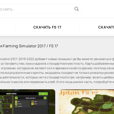
СКАЧАТЬ FS 17
СКАЧАТЬ
 Farming Simulator 2017 / FS 17
mulator 2017-2019-2022 добавят новые локации где Вы можете заниматься 
 установить тем, кому надоела стандартная местность. Карты добавленн
игроками, которые не жалеют сил и времени на её создание, поэтому зач
спользуя различные скрипты, мододелы создают не только уникальную мес
 деятельности, которых нет в стандартной игре, например: возить щебень
льного масла или перевозить хлеб. И это лишь малая часть, попробуйте и