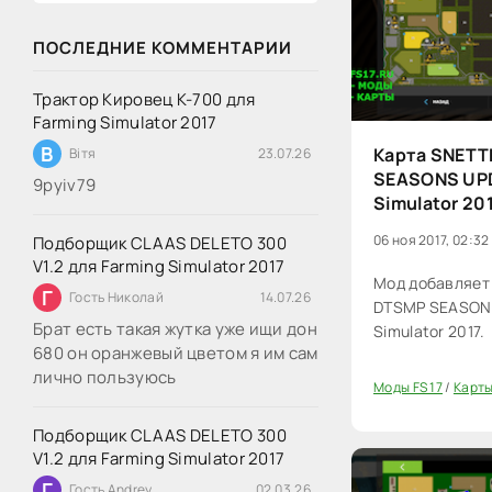
ПОСЛЕДНИЕ КОММЕНТАРИИ
Трактор Кировец К-700 для
Farming Simulator 2017
В
Карта SNET
Вітя
23.07.26
SEASONS UPD
9руіv79
Simulator 20
06 ноя 2017, 02:32
Подборщик CLAAS DELETO 300
V1.2 для Farming Simulator 2017
Мод добавляет
Г
Гость Николай
14.07.26
DTSMP SEASONS
Брат есть такая жутка уже ищи дон
Simulator 2017.
680 он оранжевый цветом я им сам
лично пользуюсь
Моды FS 17
/
Карты
20
Подборщик CLAAS DELETO 300
V1.2 для Farming Simulator 2017
Г
Гость Andrey
02.03.26