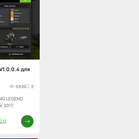
1.0.0.4 для
6 826
0
ING LEGEND
r 2017.
С 17