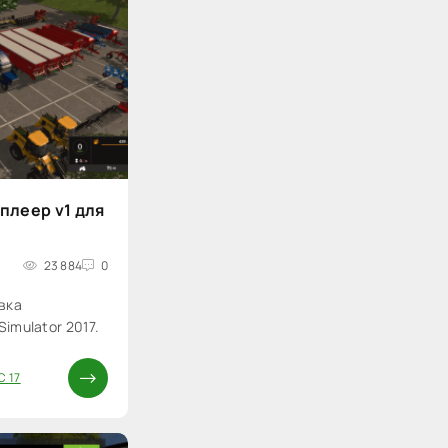
плеер v1 для
23 884
0
вка
Simulator 2017.
С 17