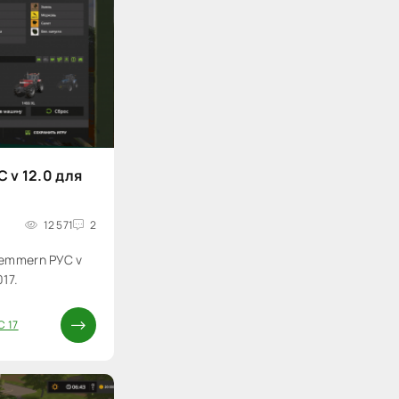
 v 12.0 для
12 571
2
emmern РУС v
17.
С 17