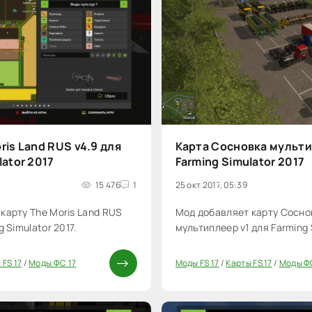
ris Land RUS v4.9 для
Карта Сосновка мульти
lator 2017
Farming Simulator 2017
15 476
1
25 окт 2017, 05:39
карту The Moris Land RUS
Мод добавляет карту Сосно
g Simulator 2017.
мультиплеер v1 для Farming 
 FS 17
/
Моды ФС 17
Моды FS 17
/
Карты FS 17
/
Моды Ф
20