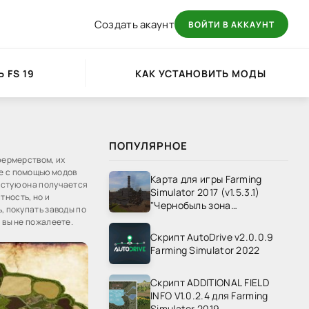
Создать акаунт
ВОЙТИ В АККАУНТ
 FS 19
КАК УСТАНОВИТЬ МОДЫ
ПОПУЛЯРНОЕ
фермерством, их
ые с помощью модов
Карта для игры Farming
астую она получается
Simulator 2017 (v1.5.3.1)
тность, но и
"Чернобыль зона
, покупать заводы по
отчуждения" v1.4
 вы не пожалеете.
Скрипт AutoDrive v2.0.0.9
Farming Simulator 2022
Скрипт ADDITIONAL FIELD
INFO V1.0.2.4 для Farming
Simulator 2019