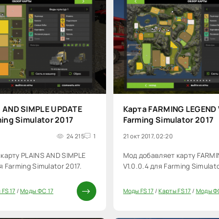
S AND SIMPLE UPDATE
Карта FARMING LEGEND V
ming Simulator 2017
Farming Simulator 2017
24 215
1
21 окт 2017, 02:20
карту PLAINS AND SIMPLE
Мод добавляет карту FARM
 Farming Simulator 2017.
V1.0.0.4 для Farming Simulato
 FS 17
/
Моды ФС 17
Моды FS 17
/
Карты FS 17
/
Моды Ф
20