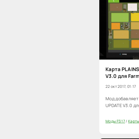
Карта PLAIN
V3.0 для Far
22 окт 2017, 01:17
Мод добавляет 
UPDATE V3.0 для
Моды FS 17
/
Карты
20