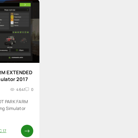
RM EXTENDED
mulator 2017
4 641
0
OT PARK FARM
ng Simulator
С 17