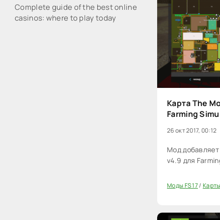
Complete guide of the best online
casinos: where to play today
Карта The Mo
Farming Simu
26 окт 2017, 00:12
Мод добавляет 
v4.9 для Farmin
Моды FS 17
/
Карты
20