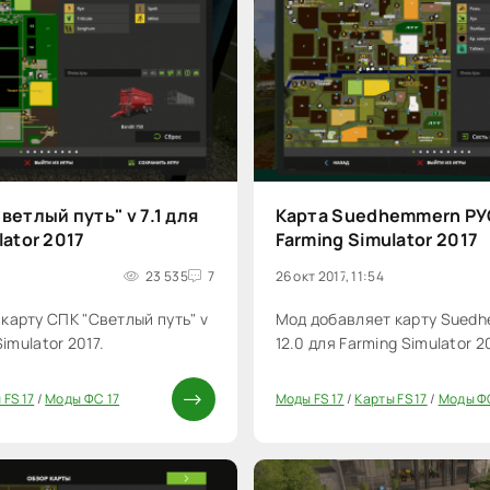
ветлый путь" v 7.1 для
Карта Suedhemmern РУС
lator 2017
Farming Simulator 2017
23 535
7
26 окт 2017, 11:54
карту СПК "Светлый путь" v
Мод добавляет карту Suedh
Simulator 2017.
12.0 для Farming Simulator 20
 FS 17
/
Моды ФС 17
Моды FS 17
/
Карты FS 17
/
Моды Ф
40