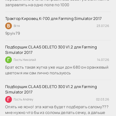
заправлять на одно поле по 1000
Трактор Кировец К-700 для Farming Simulator 2017
В
Вітя
23.07.26
9руіv79
Подборщик CLAAS DELETO 300 V1.2 для Farming
Simulator 2017
Г
Гость Николай
14.07.26
Брат есть такая жутка уже ищи дон 680 он оранжевый
цветом я им сам лично пользуюсь
Подборщик CLAAS DELETO 300 V1.2 для Farming
Simulator 2017
Г
Гость Andrey
02.03.26
Опять не ясно! эта жатка будет подберать салому???
мне нужно что бы из соломы делать сечку, а дальше