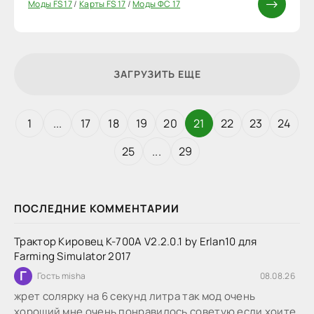
Моды FS 17
/
Карты FS 17
/
Моды ФС 17
ЗАГРУЗИТЬ ЕЩЕ
1
...
17
18
19
20
21
22
23
24
25
...
29
ПОСЛЕДНИЕ КОММЕНТАРИИ
Трактор Кировец К-700А V2.2.0.1 by Erlan10 для
Farming Simulator 2017
Г
Гость misha
08.08.26
жрет солярку на 6 секунд литра так мод очень
хороший мне очень понравилось советую если хоите