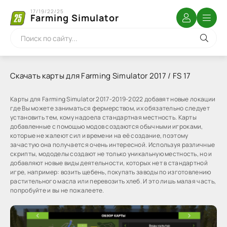
17/19/22/25
Farming Simulator
Скачать карты для Farming Simulator 2017 / FS 17
Карты для Farming Simulator 2017-2019-2022 добавят новые локации
где Вы можете заниматься фермерством, их обязательно следует
установить тем, кому надоела стандартная местность. Карты
добавленные с помощью модов создаются обычными игроками,
которые не жалеют сил и времени на её создание, поэтому
зачастую она получается очень интересной. Используя различные
скрипты, мододелы создают не только уникальную местность, но и
добавляют новые виды деятельности, которых нет в стандартной
игре, например: возить щебень, покупать заводы по изготовлению
растительного масла или перевозить хлеб. И это лишь малая часть,
попробуйте и вы не пожалеете.