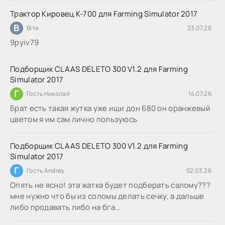
Трактор Кировец К-700 для Farming Simulator 2017
В
Вітя
23.07.26
9руіv79
Подборщик CLAAS DELETO 300 V1.2 для Farming
Simulator 2017
Г
Гость Николай
14.07.26
Брат есть такая жутка уже ищи дон 680 он оранжевый
цветом я им сам лично пользуюсь
Подборщик CLAAS DELETO 300 V1.2 для Farming
Simulator 2017
Г
Гость Andrey
02.03.26
Опять не ясно! эта жатка будет подберать салому???
мне нужно что бы из соломы делать сечку, а дальше
либо продавать либо на бга...