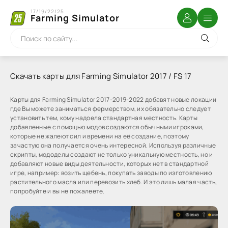
17/19/22/25
Farming Simulator
Скачать карты для Farming Simulator 2017 / FS 17
Карты для Farming Simulator 2017-2019-2022 добавят новые локации
где Вы можете заниматься фермерством, их обязательно следует
установить тем, кому надоела стандартная местность. Карты
добавленные с помощью модов создаются обычными игроками,
которые не жалеют сил и времени на её создание, поэтому
зачастую она получается очень интересной. Используя различные
скрипты, мододелы создают не только уникальную местность, но и
добавляют новые виды деятельности, которых нет в стандартной
игре, например: возить щебень, покупать заводы по изготовлению
растительного масла или перевозить хлеб. И это лишь малая часть,
попробуйте и вы не пожалеете.