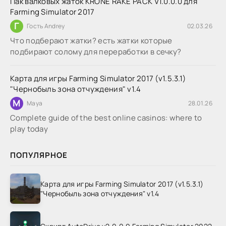
Пак валковых жаток KRONE RAKE PACK V1.0.0.0 для
Farming Simulator 2017
Г
Гость Andrey
02.03.26
Что подберают жатки? есть жатки которые
подбирают солому для переработки в сечку?
Карта для игры Farming Simulator 2017 (v1.5.3.1)
"Чернобыль зона отчуждения" v1.4
M
Maya
28.01.26
Complete guide of the best online casinos: where to
play today
ПОПУЛЯРНОЕ
Карта для игры Farming Simulator 2017 (v1.5.3.1)
"Чернобыль зона отчуждения" v1.4